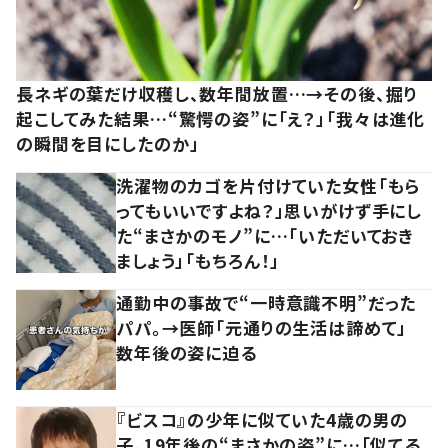
長ネギの葉だけ収穫し、数年間放置…→その後、掘り
起こしてみた結果…“驚愕の姿”に「え？」「我々は進化
の瞬間を目にしたのか」
洗濯物のカゴを片付けていた女性「もら
ってもいいですよね？」思いがけず手にし
た“まさかのモノ”に…「いただいておき
ましょう」「もちろん！」
通勤中の事故で“一時意識不明”だった
パパ。→医師「元通りの生活は諦めて」
数年後の姿に迫る
『ビスコ』の少年に似ていた4歳の男の
子。19年後の“まさかの姿”に…「似てる