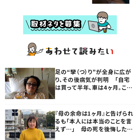
足の“攣（つ）り”が全身に広が
り、その後病気が判明 「自宅
は買って半年、車は4ヶ月。この
先どうすれば…」発病時の思い
と心境の変化について患者に
聞いた
『母の余命は1ヶ月』と告げられ
るも「本人には本当のことを言
えず…」 母の死を後悔した女
性が“今をより良く生きる”術を