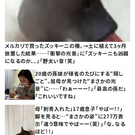
メルカリで買ったズッキーニの種。→土に植えて3ヶ月
放置した結果……『衝撃の光景』に「ズッキーニも凶器
になるのか、、」「野太い音！笑」
20歳の孫娘が帰省のたびにする“隠し
ごと”。祖母が見つけた“まさかの光
景”に……「わぁーーー！」「最高の孫だ」
「これいいですね」
母「刺青入れた」17歳息子「やばー！！」
脚を見ると…“まさかの姿”に277万表
示「違う意味でやばーー（笑）」「な、なる
ほど！！」