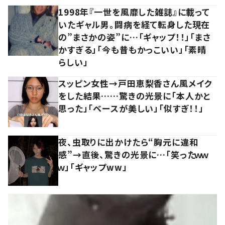
1998年『一世を風靡した雑誌』に載って
いたギャル男。闘病を経て転身した現在
の”まさかの姿”に…「ギャップ！！」「まさ
かすぎる」「今も昔もかっこいい」「素晴
らしい」
スッピン女性→戸田恵梨香さん風メイク
をした結果……驚きの光景に「本人かと
思った」「ベースが美しい」「似すぎ！！」
夜、虫取りに出かけたら“胸元に違和
感”→直後、驚きの光景に…「笑ったｗｗ
ｗ」「ギャップww」