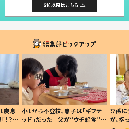
6位以降はこちら
1歳息
小1から不登校、息子は「ギフテ
ひ孫に
「！？」
ッド」だった 父が“ウチ給食”を
が、抱
に「可愛
作り続ける理由とは #令和の親
「涙が