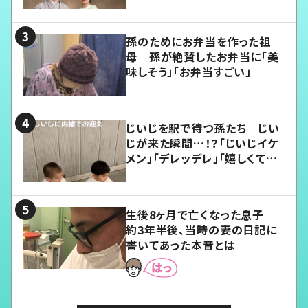
孫のためにお弁当を作った祖
母 孫が絶賛したお弁当に「美
味しそう」「お弁当すごい」
じいじを駅で待つ孫たち じい
じが来た瞬間…！？「じいじイケ
メン」「デレッデレ」「嬉しくて可
愛くてたまらない」「幸せになれ
る」
生後8ヶ月で亡くなった息子
約3年半後、当時の妻の日記に
書いてあった本音とは