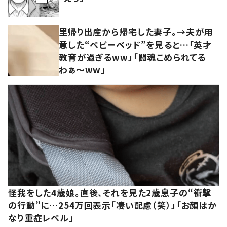
里帰り出産から帰宅した妻子。→夫が用
意した“ベビーベッド”を見ると…「英才
教育が過ぎるww」「闘魂こめられてる
わぁ～ww」
怪我をした4歳娘。直後、それを見た2歳息子の“衝撃
の行動”に…254万回表示「凄い配慮（笑）」「お顔はか
なり重症レベル」