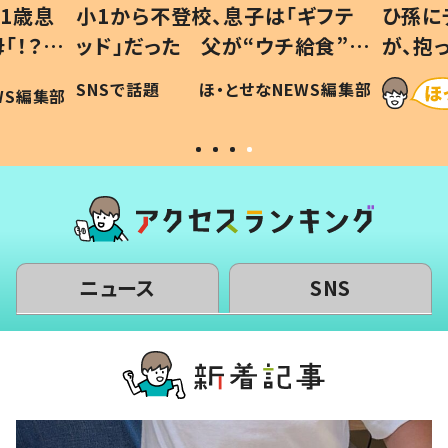
1歳息
小1から不登校、息子は「ギフテ
ひ孫に
「！？」
ッド」だった 父が“ウチ給食”を
が、抱
に「可愛
作り続ける理由とは #令和の親
「涙が
SNSで話題
ほ・とせなNEWS編集部
WS編集部
#令和の子
い」
ニュース
SNS