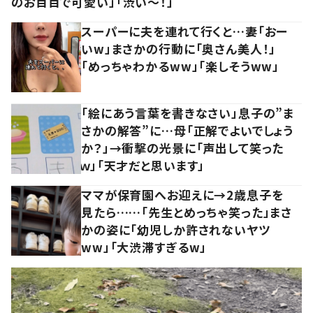
のお目目で可愛い」「渋い～！」
スーパーに夫を連れて行くと…妻「おー
いw」まさかの行動に「奥さん美人！」
「めっちゃわかるww」「楽しそうww」
「絵にあう言葉を書きなさい」息子の”ま
さかの解答”に…母「正解でよいでしょう
か？」→衝撃の光景に「声出して笑った
ｗ」「天才だと思います」
ママが保育園へお迎えに→2歳息子を
見たら……「先生とめっちゃ笑った」まさ
かの姿に「幼児しか許されないヤツ
ww」「大渋滞すぎるw」