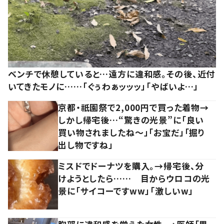
ベンチで休憩していると…遠方に違和感。その後、近付
いてきたモノに……「ぐぅわぁッッッ」「やばいよ…」
京都・祇園祭で2,000円で買った着物→
しかし帰宅後…“驚きの光景”に「良い
買い物されましたね～」「お宝だ」「掘り
出し物ですね」
ミスドでドーナツを購入。→帰宅後、分
けようとしたら…… 目からウロコの光
景に「サイコーですww」「激しいw」