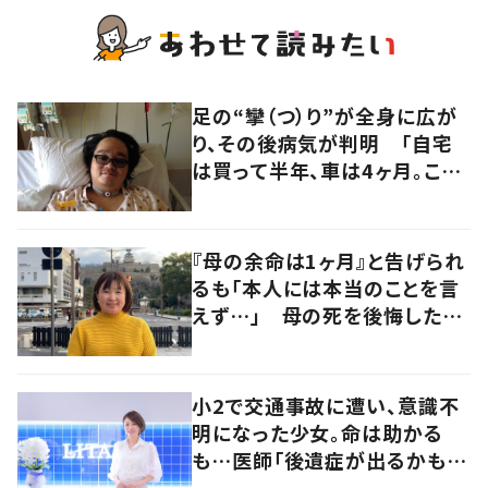
足の“攣（つ）り”が全身に広が
り、その後病気が判明 「自宅
は買って半年、車は4ヶ月。この
先どうすれば…」発病時の思い
と心境の変化について患者に
聞いた
『母の余命は1ヶ月』と告げられ
るも「本人には本当のことを言
えず…」 母の死を後悔した女
性が“今をより良く生きる”術を
発信
小2で交通事故に遭い、意識不
明になった少女。命は助かる
も…医師「後遺症が出るかもし
れない」いつ死んでも後悔した