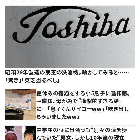
昭和29年製造の東芝の洗濯機。動かしてみると……
「驚き」「東芝恐るべし」
夏休みの宿題をする小5息子に違和感。
→直後、母がみた『衝撃的すぎる姿』
に…「息子くんサイコーww」「吹き出し
ちゃいましたww」
中学生の時に出会うも“別々の道を歩
んでいた”男女。しかし10年後の現在