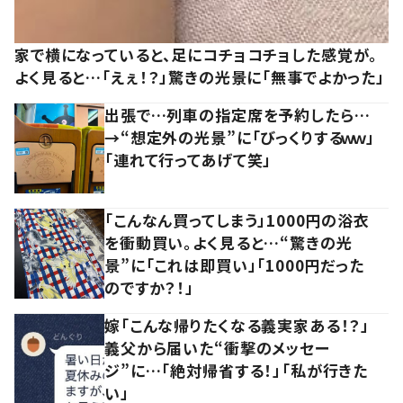
家で横になっていると、足にコチョコチョした感覚が。
よく見ると…「えぇ！？」驚きの光景に「無事でよかった」
出張で…列車の指定席を予約したら…
→“想定外の光景”に「びっくりするｗｗ」
「連れて行ってあげて笑」
「こんなん買ってしまう」1000円の浴衣
を衝動買い。よく見ると…“驚きの光
景”に「これは即買い」「1000円だった
のですか？！」
嫁「こんな帰りたくなる義実家ある！？」
義父から届いた“衝撃のメッセー
ジ”に…「絶対帰省する！」「私が行きた
い」