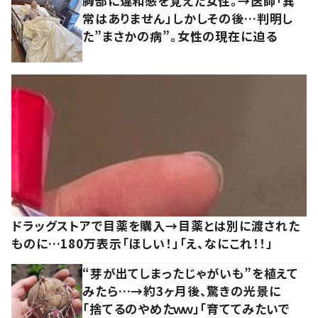
胸部に違和感を覚えた女性。→医師「異
常はありません」しかしその後…判明し
た”まさかの病”。女性の現在に迫る
ドラッグストアで目薬を購入→目薬とは別に渡された
ものに…180万表示「ほしい！」「え、なにこれ！！」
“芽が出てしまったじゃがいも”を植えて
みたら…→約3ヶ月後、驚きの光景に
「捨てるのやめたｗｗ」「育ててみたいで