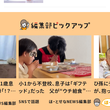
くない、と選んだ道とは
1歳息
小1から不登校、息子は「ギフテ
ひ孫に
「！？」
ッド」だった 父が“ウチ給食”を
が、抱
に「可愛
作り続ける理由とは #令和の親
「涙が
SNSで話題
ほ・とせなNEWS編集部
WS編集部
#令和の子
い」