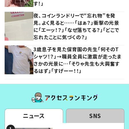
す！」
夜、コインランドリーで“忘れ物”を発
見。よく見ると……「はぁ？」衝撃の光景
に「エーッ！？」「なぜ落ちてる？」「どこで
忘れたことに気づくの？」
3歳息子を見た保育園の先生「何そのT
シャツ！？」→職員全員に激震が走ったま
さかの光景に…「そりゃ先生も大興奮す
るはず」「すげーー！！」
ニュース
SNS