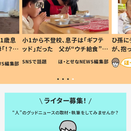
1歳息
小1から不登校、息子は「ギフテ
ひ孫に
「！？」
ッド」だった 父が“ウチ給食”を
が、抱
に「可愛
作り続ける理由とは #令和の親
「涙が
SNSで話題
ほ・とせなNEWS編集部
WS編集部
#令和の子
い」
ライター募集！
“人”のグッドニュースの取材・執筆をしてみませんか？