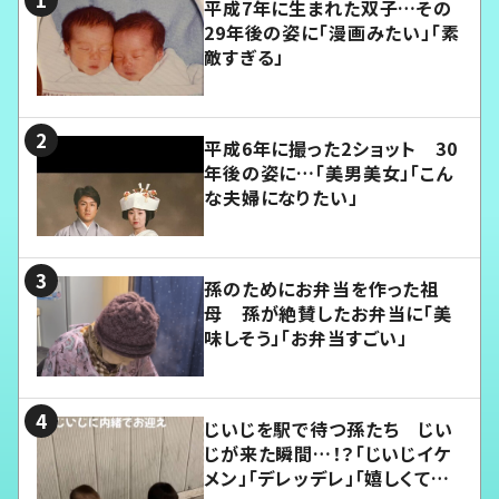
平成7年に生まれた双子…その
29年後の姿に「漫画みたい」「素
敵すぎる」
平成6年に撮った2ショット 30
年後の姿に…「美男美女」「こん
な夫婦になりたい」
孫のためにお弁当を作った祖
母 孫が絶賛したお弁当に「美
味しそう」「お弁当すごい」
じいじを駅で待つ孫たち じい
じが来た瞬間…！？「じいじイケ
メン」「デレッデレ」「嬉しくて可