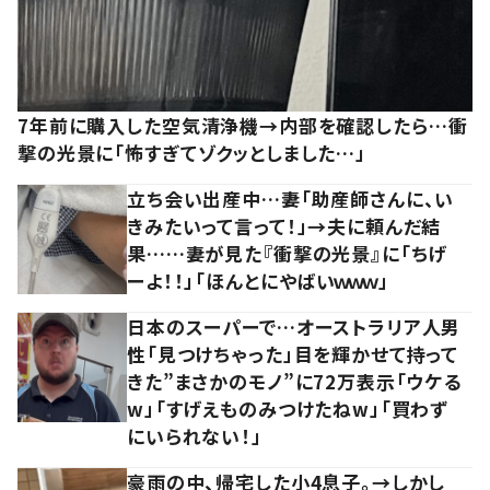
7年前に購入した空気清浄機→内部を確認したら…衝
撃の光景に「怖すぎてゾクッとしました…」
立ち会い出産中…妻「助産師さんに、い
きみたいって言って！」→夫に頼んだ結
果……妻が見た『衝撃の光景』に「ちげ
ーよ！！」「ほんとにやばいｗｗｗ」
日本のスーパーで…オーストラリア人男
性「見つけちゃった」目を輝かせて持って
きた”まさかのモノ”に72万表示「ウケる
w」「すげえものみつけたねw」「買わず
にいられない！」
豪雨の中、帰宅した小4息子。→しかし