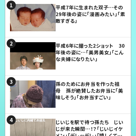
平成7年に生まれた双子…その
29年後の姿に「漫画みたい」「素
敵すぎる」
平成6年に撮った2ショット 30
年後の姿に…「美男美女」「こん
な夫婦になりたい」
孫のためにお弁当を作った祖
母 孫が絶賛したお弁当に「美
味しそう」「お弁当すごい」
じいじを駅で待つ孫たち じい
じが来た瞬間…！？「じいじイケ
メン」「デレッデレ」「嬉しくて可