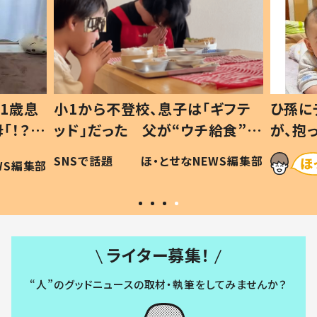
1歳息
小1から不登校、息子は「ギフテ
ひ孫に
「！？」
ッド」だった 父が“ウチ給食”を
が、抱
に「可愛
作り続ける理由とは #令和の親
「涙が
SNSで話題
ほ・とせなNEWS編集部
WS編集部
#令和の子
い」
ライター募集！
“人”のグッドニュースの取材・執筆をしてみませんか？