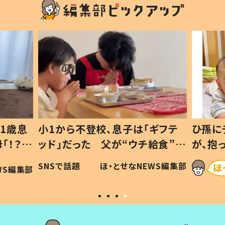
1歳息
小1から不登校、息子は「ギフテ
ひ孫に
「！？」
ッド」だった 父が“ウチ給食”を
が、抱
に「可愛
作り続ける理由とは #令和の親
「涙が
SNSで話題
ほ・とせなNEWS編集部
WS編集部
#令和の子
い」