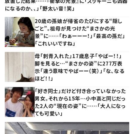
放置した結果……『衝撃の光景』に「ズッキーニも凶器
になるのか、、」「野太い音！笑」
20歳の孫娘が帰省のたびにする“隠し
ごと”。祖母が見つけた“まさかの光
景”に……「わぁーーー！」「最高の孫だ」
「これいいですね」
母「刺青入れた」17歳息子「やばー！！」
脚を見ると…“まさかの姿”に277万表
示「違う意味でやばーー（笑）」「な、なる
ほど！！」
「好き同士」だけど付き合っていなかった
男女。それから15年…小中高と同じだっ
た2人の“現在の姿”に……「大人になっ
ても可愛い」