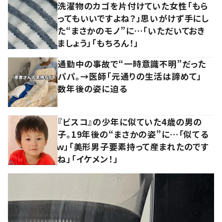
洗濯物のカゴを片付けていた女性「もら
ってもいいですよね？」思いがけず手にし
た“まさかのモノ”に…「いただいておき
ましょう」「もちろん！」
通勤中の事故で“一時意識不明”だった
パパ。→医師「元通りの生活は諦めて」
数年後の姿に迫る
『ビスコ』の少年に似ていた4歳の男の
子。19年後の“まさかの姿”に…「似てる
ｗ」「美形男子要素持って産まれたのです
ね」「イケメン！」