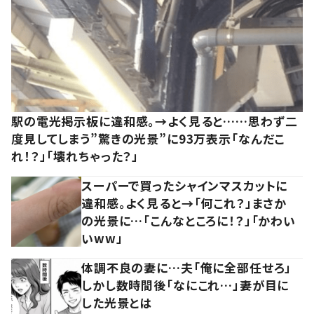
駅の電光掲示板に違和感。→よく見ると……思わず二
度見してしまう”驚きの光景”に93万表示「なんだこ
れ！？」「壊れちゃった？」
スーパーで買ったシャインマスカットに
違和感。よく見ると→「何これ？」まさか
の光景に…「こんなところに！？」「かわい
いww」
体調不良の妻に…夫「俺に全部任せろ」
しかし数時間後「なにこれ…」妻が目に
した光景とは