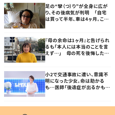
足の“攣（つ）り”が全身に広が
り、その後病気が判明 「自宅
は買って半年、車は4ヶ月。この
先どうすれば…」発病時の思い
と心境の変化について患者に
聞いた
『母の余命は1ヶ月』と告げられ
るも「本人には本当のことを言
えず…」 母の死を後悔した女
性が“今をより良く生きる”術を
発信
小2で交通事故に遭い、意識不
明になった少女。命は助かる
も…医師「後遺症が出るかもし
れない」いつ死んでも後悔した
くない、と選んだ道とは