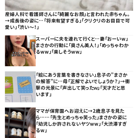
産婦人科で看護師さんに「綺麗なお顔」と言われた赤ちゃん。
→成長後の姿に…「将来有望すぎる」「クリクリのお目目で可
愛い」「渋い～！」
スーパーに夫を連れて行くと…妻「おーいw」
まさかの行動に「奥さん美人！」「めっちゃわか
るww」「楽しそうww」
「絵にあう言葉を書きなさい」息子の”まさか
の解答”に…母「正解でよいでしょうか？」→衝
撃の光景に「声出して笑ったｗ」「天才だと思
います」
ママが保育園へお迎えに→2歳息子を見た
ら……「先生とめっちゃ笑った」まさかの姿に
「幼児しか許されないヤツww」「大渋滞すぎ
るw」