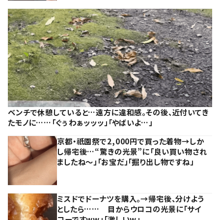
ベンチで休憩していると…遠方に違和感。その後、近付いてき
たモノに……「ぐぅわぁッッッ」「やばいよ…」
京都・祇園祭で2,000円で買った着物→しか
し帰宅後…“驚きの光景”に「良い買い物され
ましたね～」「お宝だ」「掘り出し物ですね」
ミスドでドーナツを購入。→帰宅後、分けよう
としたら…… 目からウロコの光景に「サイ
コーですww」「激しいw」