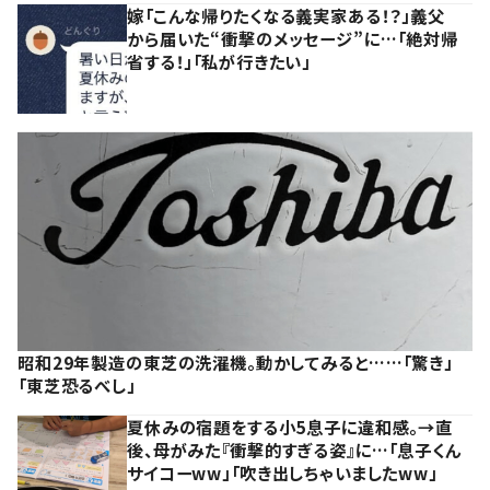
嫁「こんな帰りたくなる義実家ある！？」義父
から届いた“衝撃のメッセージ”に…「絶対帰
省する！」「私が行きたい」
昭和29年製造の東芝の洗濯機。動かしてみると……「驚き」
「東芝恐るべし」
夏休みの宿題をする小5息子に違和感。→直
後、母がみた『衝撃的すぎる姿』に…「息子くん
サイコーww」「吹き出しちゃいましたww」