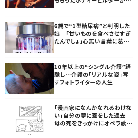
もらったボディービルダーが
「今度は自分がその役に」 闘
病生活をSNSで発信
6歳で“1型糖尿病”と判明した
娘 「甘いものを食べさせすぎ
たんでしょ」心無い言葉に葛藤
した親がSNSで発信する理由と
は
10年以上の“シングル介護”経
験し…介護の「リアルな姿」写
すフォトライターの人生
「漫画家になんかなれるわけな
い」自分の夢に蓋をした過去
母の死をきっかけにオペラ歌手
が漫画家を目指す