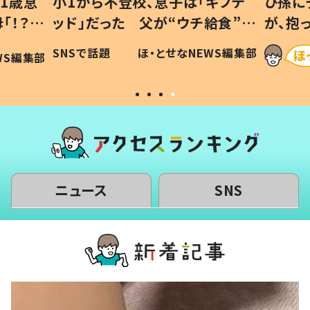
1歳息
小1から不登校、息子は「ギフテ
ひ孫に
「！？」
ッド」だった 父が“ウチ給食”を
が、抱
に「可愛
作り続ける理由とは #令和の親
「涙が
SNSで話題
ほ・とせなNEWS編集部
WS編集部
#令和の子
い」
ニュース
SNS