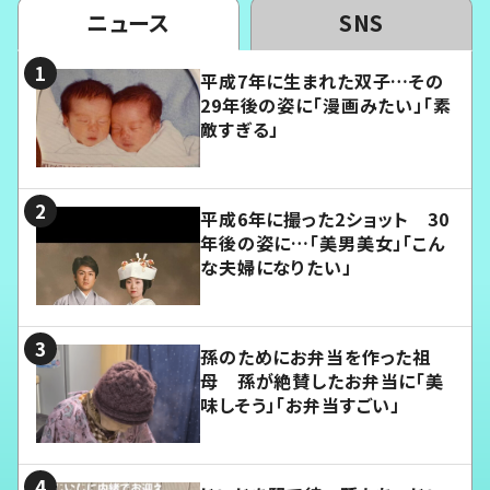
ニュース
SNS
平成7年に生まれた双子…その
29年後の姿に「漫画みたい」「素
敵すぎる」
平成6年に撮った2ショット 30
年後の姿に…「美男美女」「こん
な夫婦になりたい」
孫のためにお弁当を作った祖
母 孫が絶賛したお弁当に「美
味しそう」「お弁当すごい」