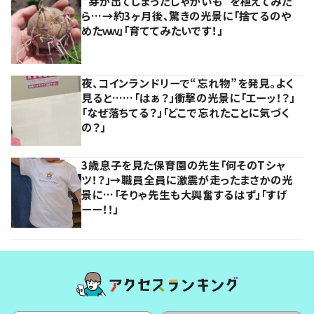
“芽が出てしまったじゃがいも”を植えてみた
ら…→約3ヶ月後、驚きの光景に「捨てるのや
めたｗｗ」「育ててみたいです！」
夜、コインランドリーで“忘れ物”を発見。よく
見ると……「はぁ？」衝撃の光景に「エーッ！？」
「なぜ落ちてる？」「どこで忘れたことに気づく
の？」
3歳息子を見た保育園の先生「何そのTシャ
ツ！？」→職員全員に激震が走ったまさかの光
景に…「そりゃ先生も大興奮するはず」「すげ
ーー！！」