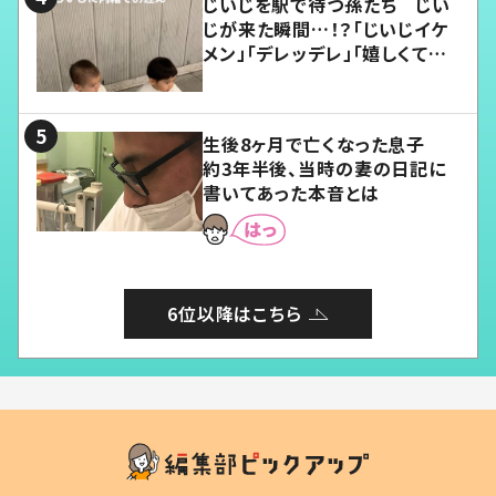
じいじを駅で待つ孫たち じい
じが来た瞬間…！？「じいじイケ
メン」「デレッデレ」「嬉しくて可
愛くてたまらない」「幸せになれ
る」
生後8ヶ月で亡くなった息子
約3年半後、当時の妻の日記に
書いてあった本音とは
6位以降はこちら