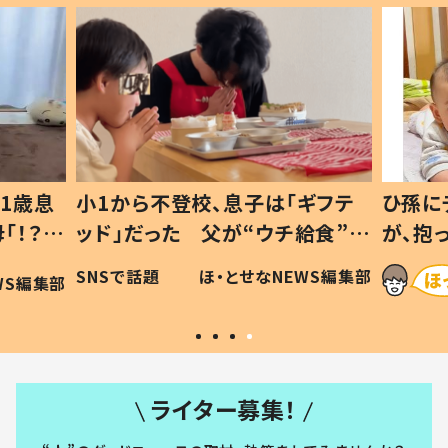
1歳息
小1から不登校、息子は「ギフテ
ひ孫に
「！？」
ッド」だった 父が“ウチ給食”を
が、抱
に「可愛
作り続ける理由とは #令和の親
「涙が
SNSで話題
ほ・とせなNEWS編集部
WS編集部
#令和の子
い」
ライター募集！