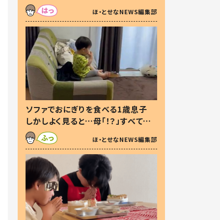
た本音とは
ほ・とせなNEWS編集部
ソファでおにぎりを食べる1歳息子
しかしよく見ると…母「！？」すべてを
察した母の投稿に「可愛いから許
ほ・とせなNEWS編集部
す！」「現行犯〜」