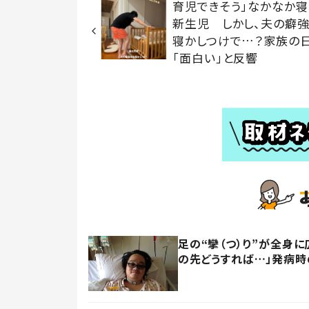
育児できそう」なかなか
新生児 しかし、夫の癖
寝かしつけで…？家族の
「面白い」と反響
足の“攣（つ）り”が全身
の先どうすれば…」発病