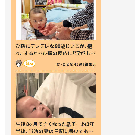
ひ孫にデレデレな80歳じいじが、抱
っこすると…ひ孫の反応に「涙が出ま
した」「可愛くて仕方ない」
ほ・とせなNEWS編集部
生後8ヶ月で亡くなった息子 約3年
半後、当時の妻の日記に書いてあっ