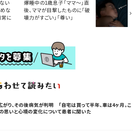
寝ない
爆睡中の1歳息子「ママ～」直
強めな
後、ママが目撃したものに「破
日常に
壊力がすごい」「尊い」
に広がり、その後病気が判明 「自宅は買って半年、車は4ヶ月。こ
時の思いと心境の変化について患者に聞いた