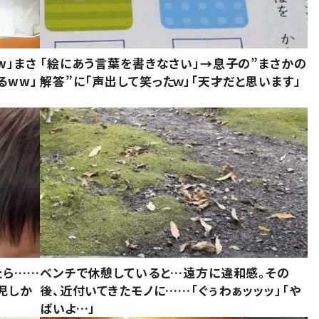
w」まさ
「絵にあう言葉を書きなさい」→息子の”まさかの
るww」
解答”に「声出して笑ったｗ」「天才だと思います」
たら……
ベンチで休憩していると…遠方に違和感。その
児しか
後、近付いてきたモノに……「ぐぅわぁッッッ」「や
ばいよ…」