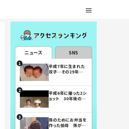
ニュース
SNS
平成7年に生まれた
双子…その29年後
の姿に「漫画みたい」
「素敵すぎる」
平成6年に撮った2シ
ョット 30年後の姿
に…「美男美女」「こ
んな夫婦になりた
い」
孫のためにお弁当を
作った祖母 孫が絶