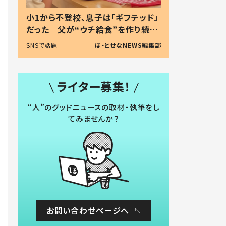
小1から不登校、息子は「ギフテッド」
だった 父が“ウチ給食”を作り続け
る理由とは #令和の親 #令和の子
SNSで話題
ほ・とせなNEWS編集部
ライター募集！
“人”のグッドニュースの取材・執筆をし
てみませんか？
お問い合わせページへ