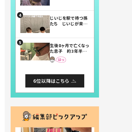
賛したお弁当に「美
味しそう」「お弁当す
ごい」
じいじを駅で待つ孫
たち じいじが来た
瞬間…！？「じいじイ
ケメン」「デレッデレ」
「嬉しくて可愛くてた
生後8ヶ月で亡くなっ
まらない」「幸せにな
た息子 約3年半
れる」
後、当時の妻の日記
に書いてあった本音
とは
6位以降はこちら