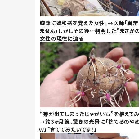
胸部に違和感を覚えた女性。→医師「異常
ません」しかしその後…判明した”まさかの
女性の現在に迫る
“芽が出てしまったじゃがいも”を植えて
→約3ヶ月後、驚きの光景に「捨てるのや
ｗ」「育ててみたいです！」