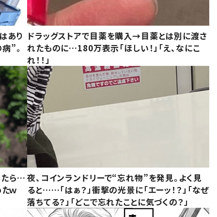
はあり
ドラッグストアで目薬を購入→目薬とは別に渡さ
病”。
れたものに…180万表示「ほしい！」「え、なにこ
れ！！」
みたら…
夜、コインランドリーで“忘れ物”を発見。よく見
めたｗ
ると……「はぁ？」衝撃の光景に「エーッ！？」「なぜ
落ちてる？」「どこで忘れたことに気づくの？」