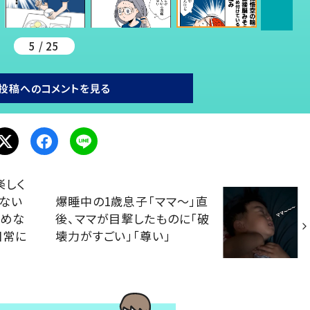
5 / 25
投稿へのコメントを見る
楽しく
寝ない
爆睡中の1歳息子「ママ～」直
強めな
後、ママが目撃したものに「破
日常に
壊力がすごい」「尊い」