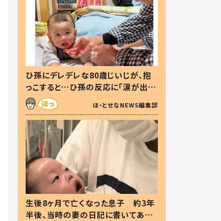
ひ孫にデレデレな80歳じいじが、抱
っこすると…ひ孫の反応に「涙が出ま
した」「可愛くて仕方ない」
ほ・とせなNEWS編集部
生後8ヶ月で亡くなった息子 約3年
半後、当時の妻の日記に書いてあっ