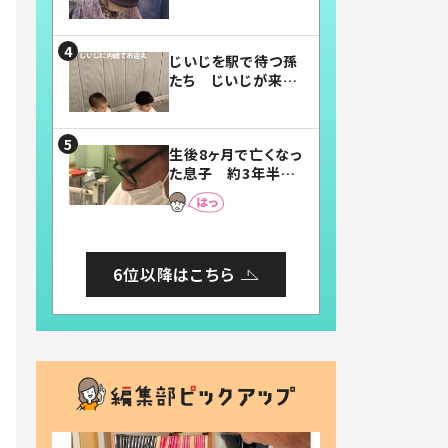
賛したお弁当に「美
味しそう」「お弁当す
ごい」
じいじを駅で待つ孫
たち じいじが来た
瞬間…！？「じいじイ
ケメン」「デレッデレ」
「嬉しくて可愛くてた
生後8ヶ月で亡くなっ
まらない」「幸せにな
た息子 約3年半
れる」
後、当時の妻の日記
に書いてあった本音
とは
6位以降はこちら