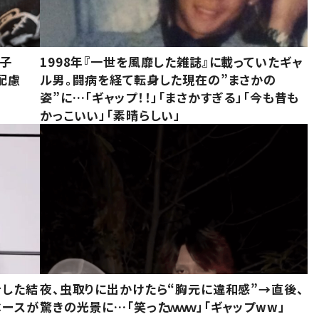
息子
1998年『一世を風靡した雑誌』に載っていたギャ
配慮
ル男。闘病を経て転身した現在の”まさかの
姿”に…「ギャップ！！」「まさかすぎる」「今も昔も
かっこいい」「素晴らしい」
をした結
夜、虫取りに出かけたら“胸元に違和感”→直後、
ベースが
驚きの光景に…「笑ったｗｗｗ」「ギャップww」