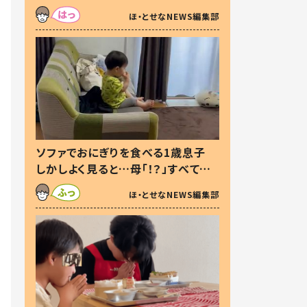
た本音とは
ほ・とせなNEWS編集部
ソファでおにぎりを食べる1歳息子
しかしよく見ると…母「！？」すべてを
察した母の投稿に「可愛いから許
ほ・とせなNEWS編集部
す！」「現行犯〜」