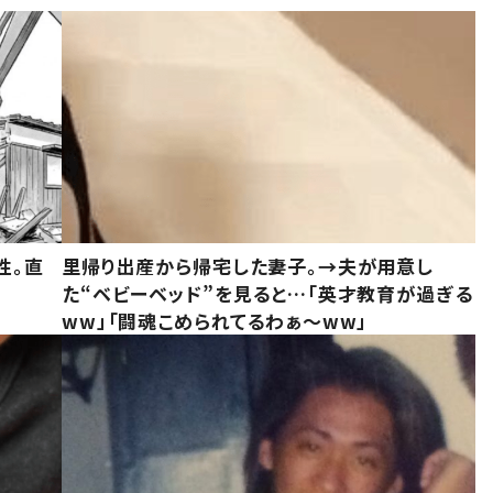
性。直
里帰り出産から帰宅した妻子。→夫が用意し
た“ベビーベッド”を見ると…「英才教育が過ぎる
ww」「闘魂こめられてるわぁ～ww」