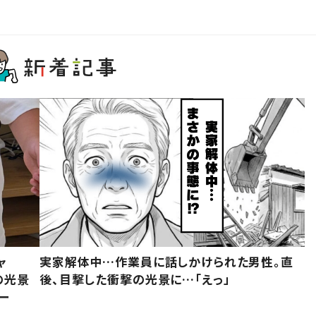
ャ
実家解体中…作業員に話しかけられた男性。直
の光景
後、目撃した衝撃の光景に…「えっ」
ー