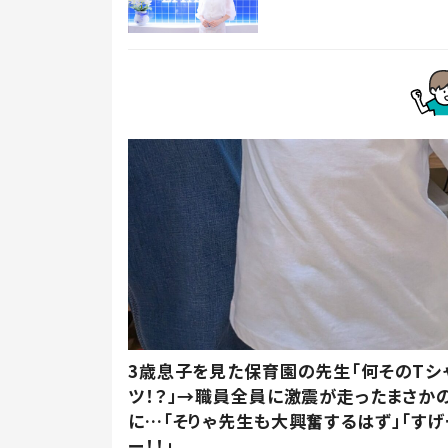
3歳息子を見た保育園の先生「何そのTシ
ツ！？」→職員全員に激震が走ったまさか
に…「そりゃ先生も大興奮するはず」「すげ
ー！！」