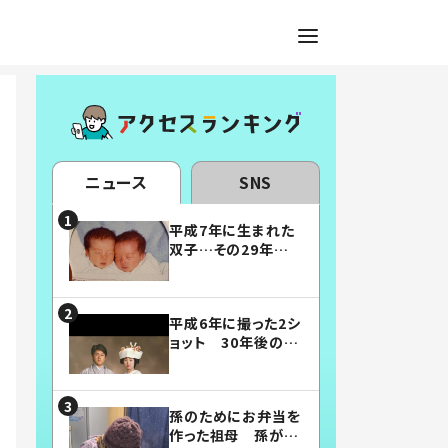
ニュース
SNS
平成7年に生まれた
双子…その29年後
の姿に「漫画みたい」
「素敵すぎる」
平成6年に撮った2シ
ョット 30年後の姿
に…「美男美女」「こ
んな夫婦になりた
い」
孫のためにお弁当を
作った祖母 孫が絶