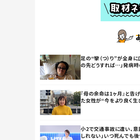
足の“攣（つ）り”が全身
の先どうすれば…」発病
『母の余命は1ヶ月』と告
た女性が“今をより良く生
小2で交通事故に遭い、意
しれない」いつ死んでも後