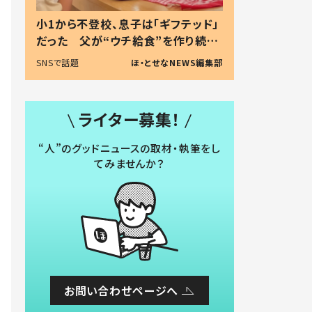
小1から不登校、息子は「ギフテッド」
だった 父が“ウチ給食”を作り続け
る理由とは #令和の親 #令和の子
SNSで話題
ほ・とせなNEWS編集部
ライター募集！
“人”のグッドニュースの取材・執筆をし
てみませんか？
お問い合わせページへ