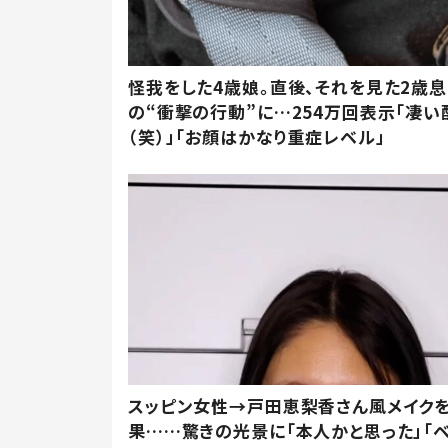
怪我をした4歳娘。直後、それを見た2歳
の“衝撃の行動”に…254万回表示「凄い
（笑）」「お顔はかなり重症レベル」
スッピン女性→戸田恵梨香さん風メイク
果……驚きの光景に「本人かと思った」「