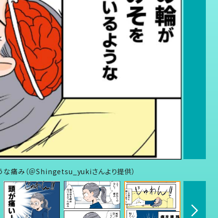
（＠Shingetsu_yukiさんより提供）