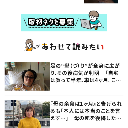
足の“攣（つ）り”が全身に広が
り、その後病気が判明 「自宅
は買って半年、車は4ヶ月。この
先どうすれば…」発病時の思い
と心境の変化について患者に
聞いた
『母の余命は1ヶ月』と告げられ
るも「本人には本当のことを言
えず…」 母の死を後悔した女
性が“今をより良く生きる”術を