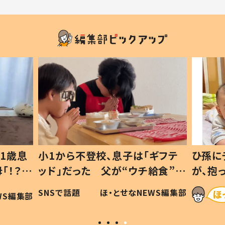
1歳息
小1から不登校、息子は「ギフテ
ひ孫に
「！？」
ッド」だった 父が“ウチ給食”を
が、抱
に「可愛
作り続ける理由とは #令和の親
「涙が
SNSで話題
ほ・とせなNEWS編集部
WS編集部
#令和の子
い」