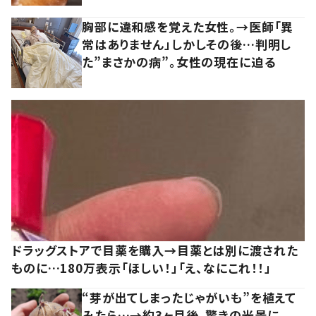
胸部に違和感を覚えた女性。→医師「異
常はありません」しかしその後…判明し
た”まさかの病”。女性の現在に迫る
ドラッグストアで目薬を購入→目薬とは別に渡された
ものに…180万表示「ほしい！」「え、なにこれ！！」
“芽が出てしまったじゃがいも”を植えて
みたら…→約3ヶ月後、驚きの光景に