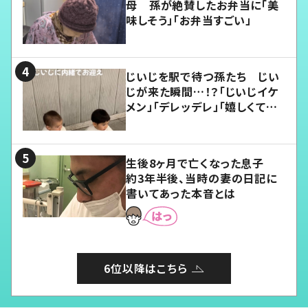
母 孫が絶賛したお弁当に「美
味しそう」「お弁当すごい」
じいじを駅で待つ孫たち じい
じが来た瞬間…！？「じいじイケ
メン」「デレッデレ」「嬉しくて可
愛くてたまらない」「幸せになれ
る」
生後8ヶ月で亡くなった息子
約3年半後、当時の妻の日記に
書いてあった本音とは
6位以降はこちら