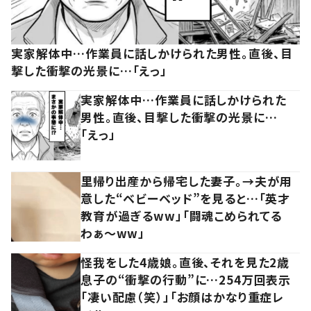
実家解体中…作業員に話しかけられた男性。直後、目
撃した衝撃の光景に…「えっ」
実家解体中…作業員に話しかけられた
男性。直後、目撃した衝撃の光景に…
「えっ」
里帰り出産から帰宅した妻子。→夫が用
意した“ベビーベッド”を見ると…「英才
教育が過ぎるww」「闘魂こめられてる
わぁ～ww」
怪我をした4歳娘。直後、それを見た2歳
息子の“衝撃の行動”に…254万回表示
「凄い配慮（笑）」「お顔はかなり重症レ