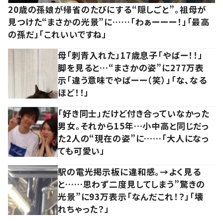
20歳の孫娘が帰省のたびにする“隠しごと”。祖母が
見つけた“まさかの光景”に……「わぁーーー！」「最高
の孫だ」「これいいですね」
母「刺青入れた」17歳息子「やばー！！」
脚を見ると…“まさかの姿”に277万表
示「違う意味でやばーー（笑）」「な、なる
ほど！！」
「好き同士」だけど付き合っていなかった
男女。それから15年…小中高と同じだっ
た2人の“現在の姿”に……「大人になっ
ても可愛い」
駅の電光掲示板に違和感。→よく見る
と……思わず二度見してしまう”驚きの
光景”に93万表示「なんだこれ！？」「壊
れちゃった？」