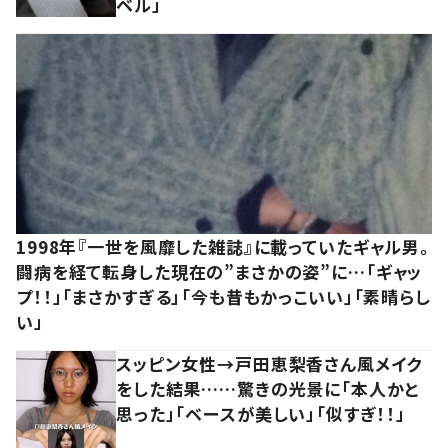
ベル」
1998年『一世を風靡した雑誌』に載っていたギャル男。
闘病を経て転身した現在の”まさかの姿”に…「ギャッ
プ！！」「まさかすぎる」「今も昔もかっこいい」「素晴らし
い」
スッピン女性→戸田恵梨香さん風メイク
をした結果……驚きの光景に「本人かと
思った」「ベースが美しい」「似すぎ！！」