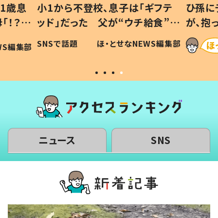
1歳息
小1から不登校、息子は「ギフテ
ひ孫に
「！？」
ッド」だった 父が“ウチ給食”を
が、抱
に「可愛
作り続ける理由とは #令和の親
「涙が
SNSで話題
ほ・とせなNEWS編集部
WS編集部
#令和の子
い」
ニュース
SNS