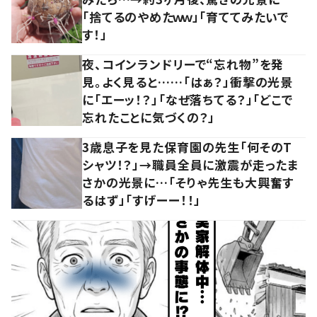
「捨てるのやめたｗｗ」「育ててみたいで
す！」
夜、コインランドリーで“忘れ物”を発
見。よく見ると……「はぁ？」衝撃の光景
に「エーッ！？」「なぜ落ちてる？」「どこで
忘れたことに気づくの？」
3歳息子を見た保育園の先生「何そのT
シャツ！？」→職員全員に激震が走ったま
さかの光景に…「そりゃ先生も大興奮す
るはず」「すげーー！！」