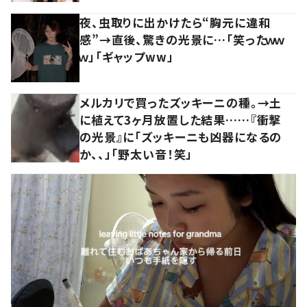
夜、虫取りに出かけたら“胸元に違和
感”→直後、驚きの光景に…「笑ったｗｗ
ｗ」「ギャップww」
メルカリで買ったズッキーニの種。→土
に植えて3ヶ月放置した結果……『衝撃
の光景』に「ズッキーニも凶器になるの
か、、」「野太い音！笑」