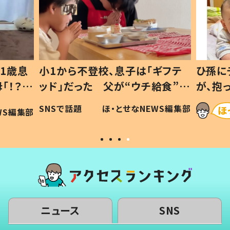
1歳息
小1から不登校、息子は「ギフテ
ひ孫に
「！？」
ッド」だった 父が“ウチ給食”を
が、抱
に「可愛
作り続ける理由とは #令和の親
「涙が
SNSで話題
ほ・とせなNEWS編集部
WS編集部
#令和の子
い」
ニュース
SNS