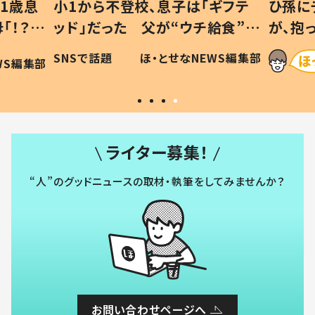
1歳息
小1から不登校、息子は「ギフテ
ひ孫に
「！？」
ッド」だった 父が“ウチ給食”を
が、抱
に「可愛
作り続ける理由とは #令和の親
「涙が
SNSで話題
ほ・とせなNEWS編集部
WS編集部
#令和の子
い」
ライター募集！
“人”のグッドニュースの取材・執筆をしてみませんか？
お問い合わせページへ