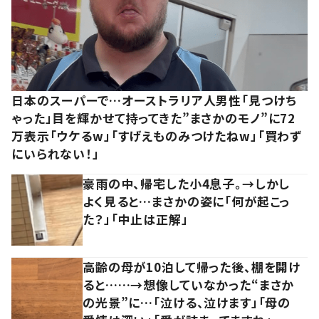
日本のスーパーで…オーストラリア人男性「見つけち
ゃった」目を輝かせて持ってきた”まさかのモノ”に72
万表示「ウケるw」「すげえものみつけたねw」「買わず
にいられない！」
豪雨の中、帰宅した小4息子。→しかし
よく見ると…まさかの姿に「何が起こっ
た？」「中止は正解」
高齢の母が10泊して帰った後、棚を開け
ると……→想像していなかった“まさか
の光景”に…「泣ける、泣けます」「母の