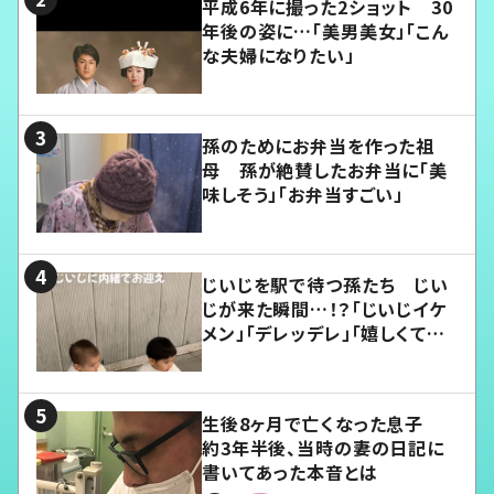
平成6年に撮った2ショット 30
年後の姿に…「美男美女」「こん
な夫婦になりたい」
孫のためにお弁当を作った祖
母 孫が絶賛したお弁当に「美
味しそう」「お弁当すごい」
じいじを駅で待つ孫たち じい
じが来た瞬間…！？「じいじイケ
メン」「デレッデレ」「嬉しくて可
愛くてたまらない」「幸せになれ
る」
生後8ヶ月で亡くなった息子
約3年半後、当時の妻の日記に
書いてあった本音とは