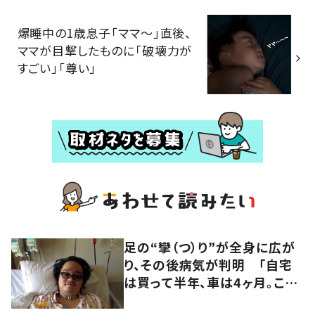
爆睡中の1歳息子「ママ～」直後、
ママが目撃したものに「破壊力が
すごい」「尊い」
足の“攣（つ）り”が全身に広が
り、その後病気が判明 「自宅
は買って半年、車は4ヶ月。この
先どうすれば…」発病時の思い