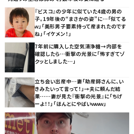
『ビスコ』の少年に似ていた4歳の男の
子。19年後の“まさかの姿”に…「似てる
ｗ」「美形男子要素持って産まれたのです
ね」「イケメン！」
7年前に購入した空気清浄機→内部を
確認したら…衝撃の光景に「怖すぎてゾ
クッとしました…」
立ち会い出産中…妻「助産師さんに、い
きみたいって言って！」→夫に頼んだ結
果……妻が見た『衝撃の光景』に「ちげ
ーよ！！」「ほんとにやばいｗｗｗ」