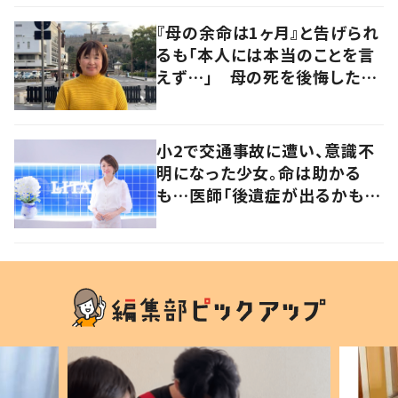
と心境の変化について患者に
聞いた
『母の余命は1ヶ月』と告げられ
るも「本人には本当のことを言
えず…」 母の死を後悔した女
性が“今をより良く生きる”術を
発信
小2で交通事故に遭い、意識不
明になった少女。命は助かる
も…医師「後遺症が出るかもし
れない」いつ死んでも後悔した
くない、と選んだ道とは