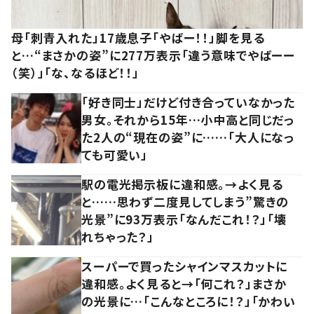
母「刺青入れた」17歳息子「やばー！！」脚を見る
と…“まさかの姿”に277万表示「違う意味でやばーー
（笑）」「な、なるほど！！」
「好き同士」だけど付き合っていなかった
男女。それから15年…小中高と同じだっ
た2人の“現在の姿”に……「大人になっ
ても可愛い」
駅の電光掲示板に違和感。→よく見る
と……思わず二度見してしまう”驚きの
光景”に93万表示「なんだこれ！？」「壊
れちゃった？」
スーパーで買ったシャインマスカットに
違和感。よく見ると→「何これ？」まさか
の光景に…「こんなところに！？」「かわい