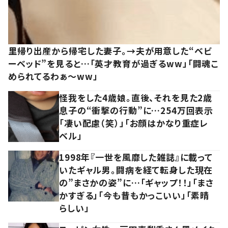
里帰り出産から帰宅した妻子。→夫が用意した“ベビ
ーベッド”を見ると…「英才教育が過ぎるww」「闘魂こ
められてるわぁ～ww」
怪我をした4歳娘。直後、それを見た2歳
息子の“衝撃の行動”に…254万回表示
「凄い配慮（笑）」「お顔はかなり重症レ
ベル」
1998年『一世を風靡した雑誌』に載って
いたギャル男。闘病を経て転身した現在
の”まさかの姿”に…「ギャップ！！」「まさ
かすぎる」「今も昔もかっこいい」「素晴
らしい」