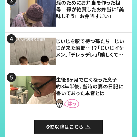
孫のためにお弁当を作った祖
母 孫が絶賛したお弁当に「美
味しそう」「お弁当すごい」
じいじを駅で待つ孫たち じい
じが来た瞬間…！？「じいじイケ
メン」「デレッデレ」「嬉しくて可
愛くてたまらない」「幸せになれ
る」
生後8ヶ月で亡くなった息子
約3年半後、当時の妻の日記に
書いてあった本音とは
6位以降はこちら