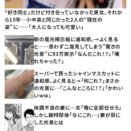
「好き同士」だけど付き合っていなかった男女。それか
ら15年…小中高と同じだった2人の“現在の
姿”に……「大人になっても可愛い」
駅の電光掲示板に違和感。→よく見る
と……思わず二度見してしまう”驚きの
光景”に93万表示「なんだこれ！？」「壊
れちゃった？」
スーパーで買ったシャインマスカットに
違和感。よく見ると→「何これ？」まさか
の光景に…「こんなところに！？」「かわい
いww」
体調不良の妻に…夫「俺に全部任せろ」
しかし数時間後「なにこれ…」妻が目に
した光景とは