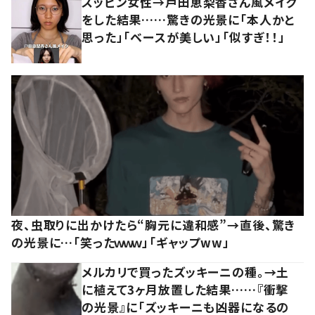
スッピン女性→戸田恵梨香さん風メイク
をした結果……驚きの光景に「本人かと
思った」「ベースが美しい」「似すぎ！！」
夜、虫取りに出かけたら“胸元に違和感”→直後、驚き
の光景に…「笑ったｗｗｗ」「ギャップww」
メルカリで買ったズッキーニの種。→土
に植えて3ヶ月放置した結果……『衝撃
の光景』に「ズッキーニも凶器になるの