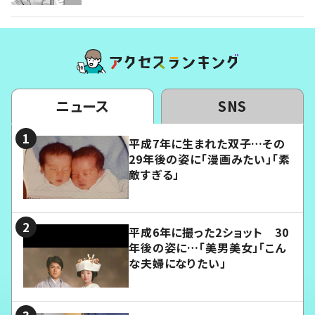
ニュース
SNS
平成7年に生まれた双子…その
29年後の姿に「漫画みたい」「素
敵すぎる」
平成6年に撮った2ショット 30
年後の姿に…「美男美女」「こん
な夫婦になりたい」