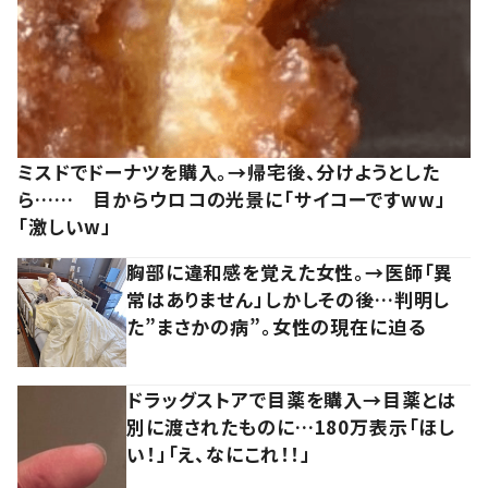
ミスドでドーナツを購入。→帰宅後、分けようとした
ら…… 目からウロコの光景に「サイコーですww」
「激しいw」
胸部に違和感を覚えた女性。→医師「異
常はありません」しかしその後…判明し
た”まさかの病”。女性の現在に迫る
ドラッグストアで目薬を購入→目薬とは
別に渡されたものに…180万表示「ほし
い！」「え、なにこれ！！」