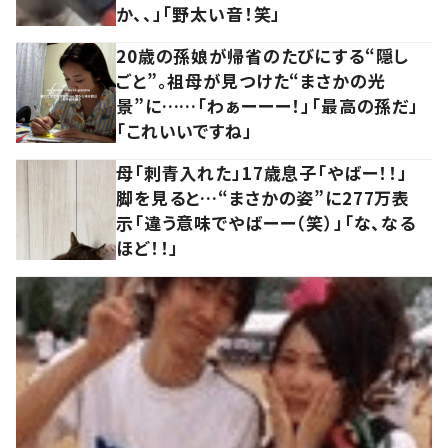
か、、」「野太い音！笑」
20歳の孫娘が帰省のたびにする“隠し
ごと”。祖母が見つけた“まさかの光
景”に……「わぁーーー！」「最高の孫だ」
「これいいですね」
母「刺青入れた」17歳息子「やばー！！」
脚を見ると…“まさかの姿”に277万表
示「違う意味でやばーー（笑）」「な、なる
ほど！！」