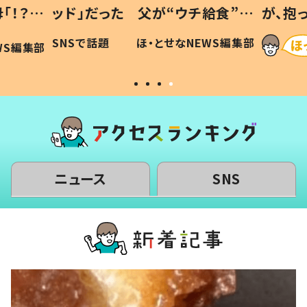
「！？」
ッド」だった 父が“ウチ給食”を
が、抱
に「可愛
作り続ける理由とは #令和の親
「涙が
SNSで話題
ほ・とせなNEWS編集部
WS編集部
#令和の子
い」
ニュース
SNS