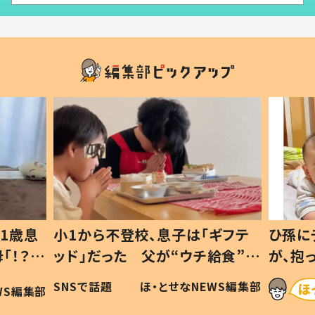
1歳息
小1から不登校、息子は「ギフテ
ひ孫に
「！？」
ッド」だった 父が“ウチ給食”を
が、抱
に「可愛
作り続ける理由とは #令和の親
「涙が
SNSで話題
ほ・とせなNEWS編集部
WS編集部
#令和の子
い」