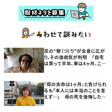
足の“攣（つ）り”が全身に広が
り、その後病気が判明 「自宅
は買って半年、車は4ヶ月。この
先どうすれば…」発病時の思い
と心境の変化について患者に
聞いた
『母の余命は1ヶ月』と告げられ
るも「本人には本当のことを言
えず…」 母の死を後悔した女
性が“今をより良く生きる”術を
発信