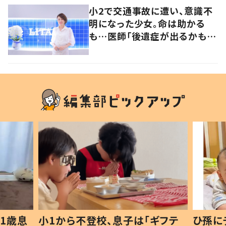
小2で交通事故に遭い、意識不
明になった少女。命は助かる
も…医師「後遺症が出るかもし
れない」いつ死んでも後悔した
くない、と選んだ道とは
1歳息
小1から不登校、息子は「ギフテ
ひ孫に