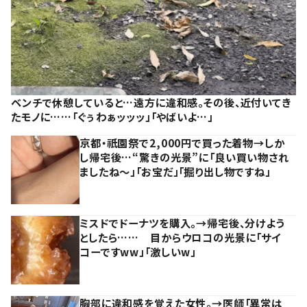
ベンチで休憩していると…遠方に違和感。その後、近付いてき
たモノに……「ぐぅわぁッッッ」「やばいよ…」
京都・祇園祭で2,000円で買った着物→しか
し帰宅後…“驚きの光景”に「良い買い物され
ましたね～」「お宝だ」「掘り出し物ですね」
ミスドでドーナツを購入。→帰宅後、分けよう
としたら…… 目からウロコの光景に「サイ
コーですww」「激しいw」
胸部に違和感を覚えた女性。→医師「異常は