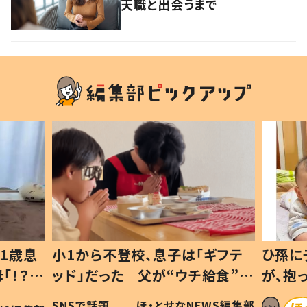
天職と出会うまで
1歳息
小1から不登校、息子は「ギフテ
ひ孫に
「！？」
ッド」だった 父が“ウチ給食”を
が、抱
に「可愛
作り続ける理由とは #令和の親
「涙が
SNSで話題
ほ・とせなNEWS編集部