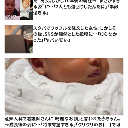
た”男女。しかし10年後の現在→”まさかすぎ
る姿”に…「2人とも遠回りしたんだね」「素敵
過ぎる」
スタバでワッフルを注文した女性。しかしそ
の後、SNSが騒然とした投稿に…「知らなか
った」「ヤバい安い」
産婦人科で看護師さんに「綺麗なお顔」と言われた赤ちゃん。
→成長後の姿に…「将来有望すぎる」「クリクリのお目目で可