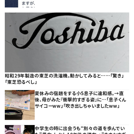
昭和29年製造の東芝の洗濯機。動かしてみると……「驚き」
「東芝恐るべし」
夏休みの宿題をする小5息子に違和感。→直
後、母がみた『衝撃的すぎる姿』に…「息子くん
サイコーww」「吹き出しちゃいましたww」
中学生の時に出会うも“別々の道を歩んでい