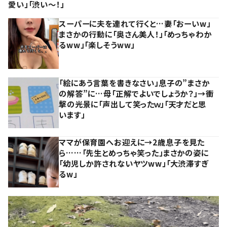
愛い」「渋い～！」
スーパーに夫を連れて行くと…妻「おーいw」
まさかの行動に「奥さん美人！」「めっちゃわか
るww」「楽しそうww」
「絵にあう言葉を書きなさい」息子の”まさか
の解答”に…母「正解でよいでしょうか？」→衝
撃の光景に「声出して笑ったｗ」「天才だと思
います」
ママが保育園へお迎えに→2歳息子を見た
ら……「先生とめっちゃ笑った」まさかの姿に
「幼児しか許されないヤツww」「大渋滞すぎ
るw」