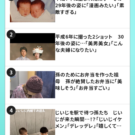
29年後の姿に「漫画みたい」「素
敵すぎる」
平成6年に撮った2ショット 30
年後の姿に…「美男美女」「こん
な夫婦になりたい」
孫のためにお弁当を作った祖
母 孫が絶賛したお弁当に「美
味しそう」「お弁当すごい」
じいじを駅で待つ孫たち じい
じが来た瞬間…！？「じいじイケ
メン」「デレッデレ」「嬉しくて可
愛くてたまらない」「幸せになれ