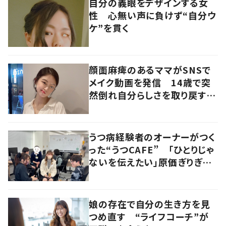
自分の義眼をデザインする女
性 心無い声に負けず“自分ウ
ケ”を貫く
顔面麻痺のあるママがSNSで
メイク動画を発信 14歳で突
然倒れ自分らしさを取り戻すま
で
うつ病経験者のオーナーがつく
った“うつCAFE” 「ひとりじゃ
ないを伝えたい」原価ぎりぎり
で提供するオーナーの思いに迫
る
娘の存在で自分の生き方を見
つめ直す “ライフコーチ”が