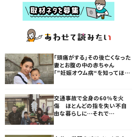
「頭痛がする」その後亡くなった
妻とお腹の中の赤ちゃん
「”妊娠オウム病“を知ってほし
い」発信を続ける夫に迫る
交通事故で全身の60%を火
傷 ほとんどの指を失い不自
由な暮らしに…それで
も“夢”に向かって進む女性に
迫る