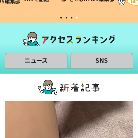
WS編集部
#令和の子
い」
ニュース
SNS