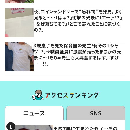
夜、コインランドリーで“忘れ物”を発見。よく
見ると……「はぁ？」衝撃の光景に「エーッ！？」
「なぜ落ちてる？」「どこで忘れたことに気づく
の？」
3歳息子を見た保育園の先生「何そのTシャ
ツ！？」→職員全員に激震が走ったまさかの光
景に…「そりゃ先生も大興奮するはず」「すげ
ーー！！」
ニュース
SNS
平成7年に生まれた双子…その