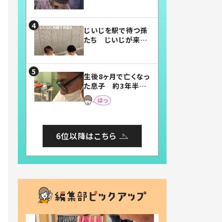
賛したお弁当に「美
味しそう」「お弁当す
ごい」
じいじを駅で待つ孫
たち じいじが来た
瞬間…！？「じいじイ
ケメン」「デレッデレ」
「嬉しくて可愛くてた
生後8ヶ月で亡くなっ
まらない」「幸せにな
た息子 約3年半
れる」
後、当時の妻の日記
に書いてあった本音
とは
6位以降はこちら