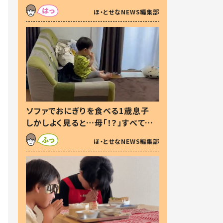
た本音とは
ほ・とせなNEWS編集部
ソファでおにぎりを食べる1歳息子
しかしよく見ると…母「！？」すべてを
察した母の投稿に「可愛いから許
ほ・とせなNEWS編集部
す！」「現行犯〜」