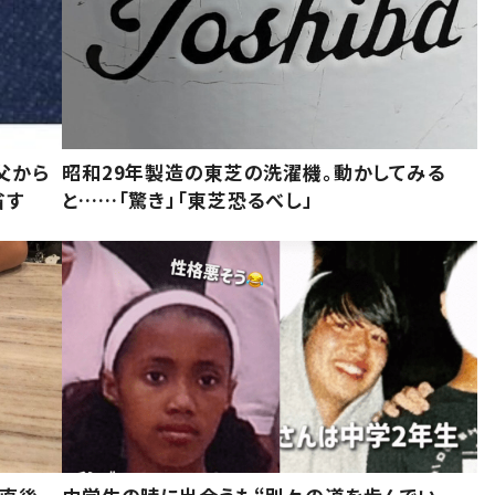
父から
昭和29年製造の東芝の洗濯機。動かしてみる
省す
と……「驚き」「東芝恐るべし」