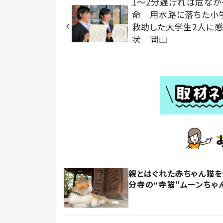
1～2分遅ければ危なか
命 用水路に落ちた小
救助した大学生2人に
状 岡山
親とはぐれた赤ちゃん猫
分寺の“寺猫”ムーンちゃ