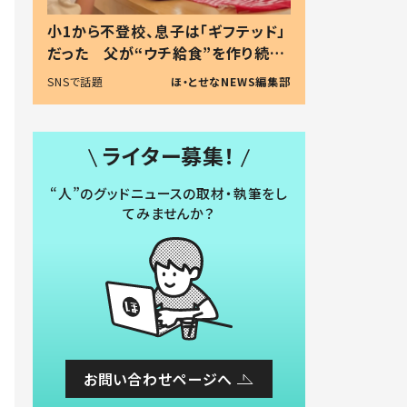
小1から不登校、息子は「ギフテッド」
だった 父が“ウチ給食”を作り続け
る理由とは #令和の親 #令和の子
SNSで話題
ほ・とせなNEWS編集部
ライター募集！
“人”のグッドニュースの取材・執筆をし
てみませんか？
お問い合わせページへ