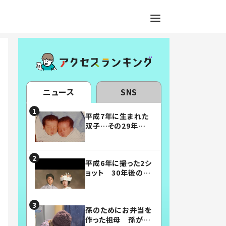
ニュース
SNS
平成7年に生まれた
双子…その29年後
の姿に「漫画みたい」
「素敵すぎる」
平成6年に撮った2シ
ョット 30年後の姿
に…「美男美女」「こ
んな夫婦になりた
い」
孫のためにお弁当を
作った祖母 孫が絶