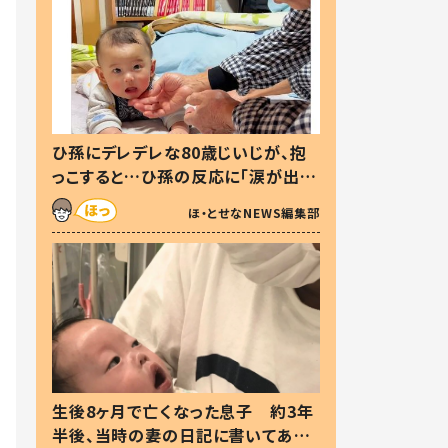
ひ孫にデレデレな80歳じいじが、抱
っこすると…ひ孫の反応に「涙が出ま
した」「可愛くて仕方ない」
ほ・とせなNEWS編集部
生後8ヶ月で亡くなった息子 約3年
半後、当時の妻の日記に書いてあっ