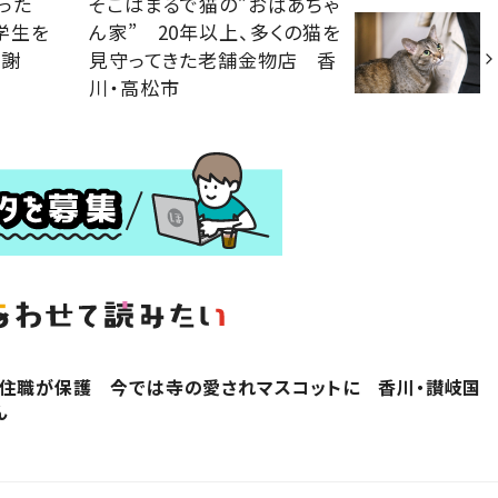
った
そこはまるで猫の”おばあちゃ
学生を
ん家” 20年以上、多くの猫を
感謝
見守ってきた老舗金物店 香
川・高松市
を住職が保護 今では寺の愛されマスコットに 香川・讃岐国
ん