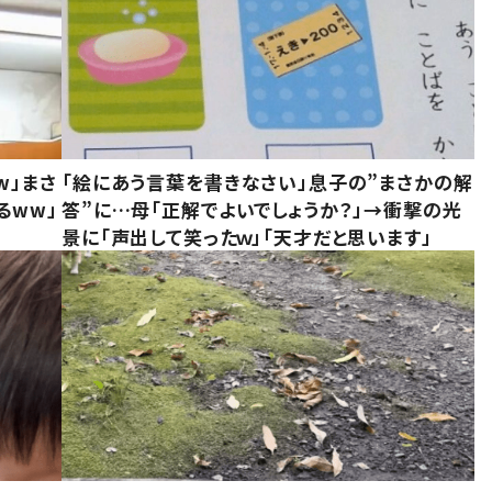
w」まさ
「絵にあう言葉を書きなさい」息子の”まさかの解
るww」
答”に…母「正解でよいでしょうか？」→衝撃の光
景に「声出して笑ったｗ」「天才だと思います」