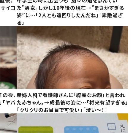
直後、
中学生の時に出会うも“別々の道を歩んでい
んサイコ
た”男女。しかし10年後の現在→”まさかすぎる
姿”に…「2人とも遠回りしたんだね」「素敵過ぎ
る」
その後、
産婦人科で看護師さんに「綺麗なお顔」と言われ
」「ヤバ
た赤ちゃん。→成長後の姿に…「将来有望すぎる」
「クリクリのお目目で可愛い」「渋い～！」