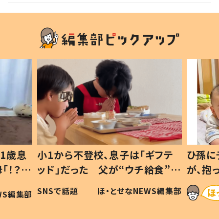
庭市
1歳息
小1から不登校、息子は「ギフテ
ひ孫に
「！？」
ッド」だった 父が“ウチ給食”を
が、抱
に「可愛
作り続ける理由とは #令和の親
「涙が
SNSで話題
ほ・とせなNEWS編集部
WS編集部
#令和の子
い」