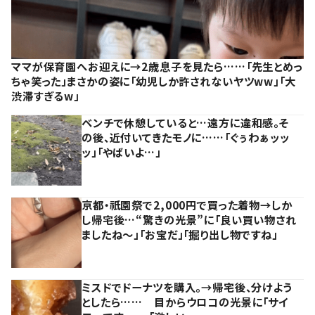
ママが保育園へお迎えに→2歳息子を見たら……「先生とめっ
ちゃ笑った」まさかの姿に「幼児しか許されないヤツww」「大
渋滞すぎるw」
ベンチで休憩していると…遠方に違和感。そ
の後、近付いてきたモノに……「ぐぅわぁッッ
ッ」「やばいよ…」
京都・祇園祭で2,000円で買った着物→しか
し帰宅後…“驚きの光景”に「良い買い物され
ましたね～」「お宝だ」「掘り出し物ですね」
ミスドでドーナツを購入。→帰宅後、分けよう
としたら…… 目からウロコの光景に「サイ