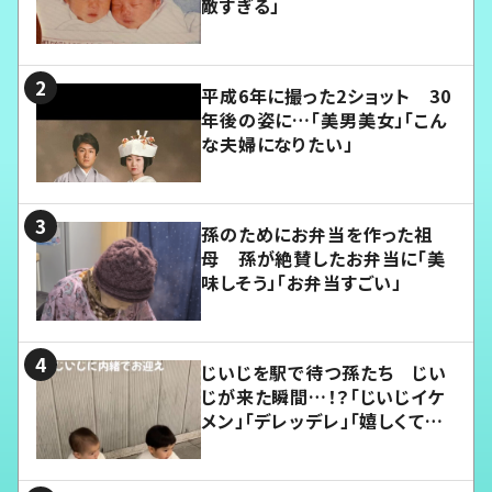
敵すぎる」
平成6年に撮った2ショット 30
年後の姿に…「美男美女」「こん
な夫婦になりたい」
孫のためにお弁当を作った祖
母 孫が絶賛したお弁当に「美
味しそう」「お弁当すごい」
じいじを駅で待つ孫たち じい
じが来た瞬間…！？「じいじイケ
メン」「デレッデレ」「嬉しくて可
愛くてたまらない」「幸せになれ
る」