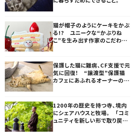
猫が帽子のようにケーキをかぶ
る!? ユニークな“かぶりね
こ”を生み出す作家のこだわり
は「絶対にオールハンドメイド」
保護した猫に難病、CF支援で元
気に回復！ “譲渡型”保護猫
カフェにあふれるオーナーの愛
情 香川・高松市
1200年の歴史を持つ寺、境内
にシェアハウスと牧場。 「コミ
ュニティを新しい形で取り戻
す」52代住職の視点 岡山・真