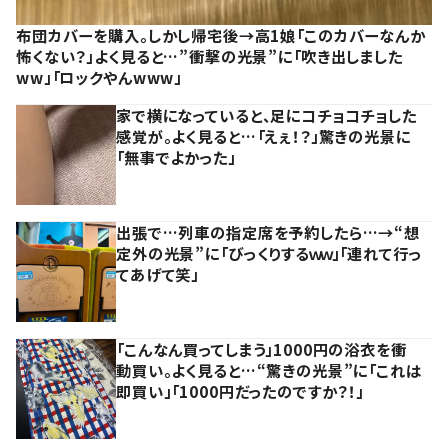
布団カバーを購入。しかし帰宅後→高1娘「このカバーなんか
怖くない？」よく見ると…”衝撃の光景”に「吹き出しました
ww」「ロックやんwww」
家で横になっていると、足にコチョコチョした
感覚が。よく見ると…「えぇ！？」驚きの光景に
「無事でよかった」
出張で…列車の指定席を予約したら…→“想
定外の光景”に「びっくりするｗｗ」「連れて行っ
てあげて笑」
「こんなん買ってしまう」1000円の浴衣を衝
動買い。よく見ると…“驚きの光景”に「これは
即買い」「1000円だったのですか？！」