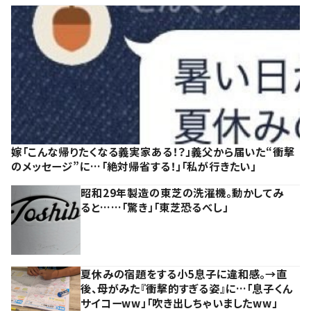
嫁「こんな帰りたくなる義実家ある！？」義父から届いた“衝撃
のメッセージ”に…「絶対帰省する！」「私が行きたい」
昭和29年製造の東芝の洗濯機。動かしてみ
ると……「驚き」「東芝恐るべし」
夏休みの宿題をする小5息子に違和感。→直
後、母がみた『衝撃的すぎる姿』に…「息子くん
サイコーww」「吹き出しちゃいましたww」