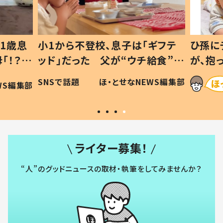
1歳息
小1から不登校、息子は「ギフテ
ひ孫に
「！？」
ッド」だった 父が“ウチ給食”を
が、抱
に「可愛
作り続ける理由とは #令和の親
「涙が
SNSで話題
ほ・とせなNEWS編集部
WS編集部
#令和の子
い」
ライター募集！
“人”のグッドニュースの取材・執筆をしてみませんか？