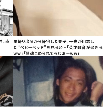
性。直
里帰り出産から帰宅した妻子。→夫が用意し
た“ベビーベッド”を見ると…「英才教育が過ぎる
ww」「闘魂こめられてるわぁ～ww」