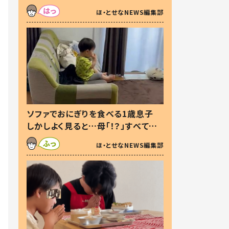
た本音とは
ほ・とせなNEWS編集部
ソファでおにぎりを食べる1歳息子
しかしよく見ると…母「！？」すべてを
察した母の投稿に「可愛いから許
ほ・とせなNEWS編集部
す！」「現行犯〜」