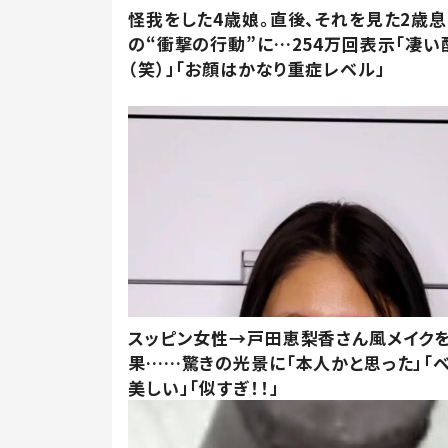
怪我をした4歳娘。直後、それを見た2歳
の“衝撃の行動”に…254万回表示「凄い
（笑）」「お顔はかなり重症レベル」
スッピン女性→戸田恵梨香さん風メイク
果……驚きの光景に「本人かと思った」「
美しい」「似すぎ！！」