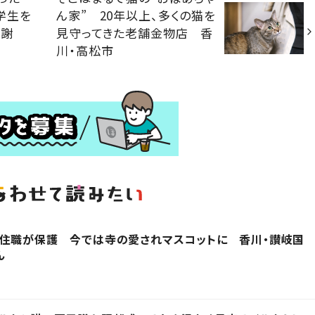
学生を
ん家” 20年以上、多くの猫を
感謝
見守ってきた老舗金物店 香
川・高松市
を住職が保護 今では寺の愛されマスコットに 香川・讃岐国
ん