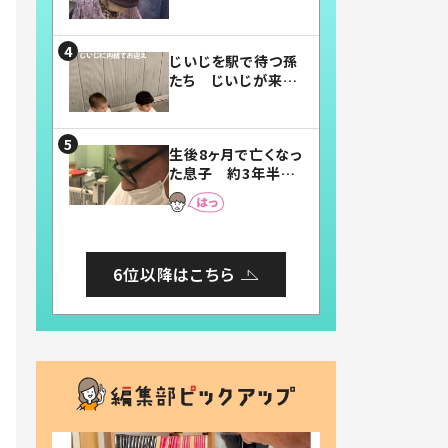
賛したお弁当に「美
味しそう」「お弁当す
ごい」
じいじを駅で待つ孫
たち じいじが来た
瞬間…！？「じいじイ
ケメン」「デレッデレ」
「嬉しくて可愛くてた
生後8ヶ月で亡くなっ
まらない」「幸せにな
た息子 約3年半
れる」
後、当時の妻の日記
に書いてあった本音
とは
6位以降はこちら