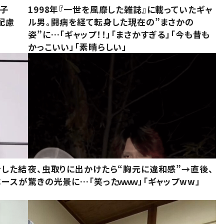
息子
1998年『一世を風靡した雑誌』に載っていたギャ
配慮
ル男。闘病を経て転身した現在の”まさかの
姿”に…「ギャップ！！」「まさかすぎる」「今も昔も
かっこいい」「素晴らしい」
をした結
夜、虫取りに出かけたら“胸元に違和感”→直後、
ベースが
驚きの光景に…「笑ったｗｗｗ」「ギャップww」