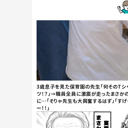
3歳息子を見た保育園の先生「何そのTシ
ツ！？」→職員全員に激震が走ったまさか
に…「そりゃ先生も大興奮するはず」「すげ
ー！！」