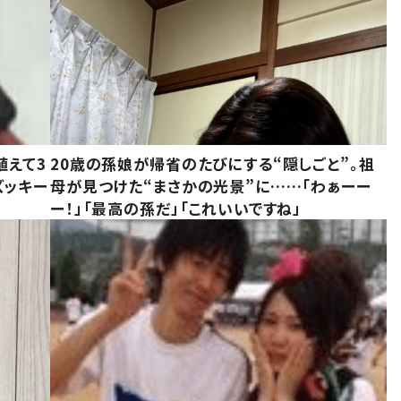
植えて3
20歳の孫娘が帰省のたびにする“隠しごと”。祖
ズッキー
母が見つけた“まさかの光景”に……「わぁーー
ー！」「最高の孫だ」「これいいですね」