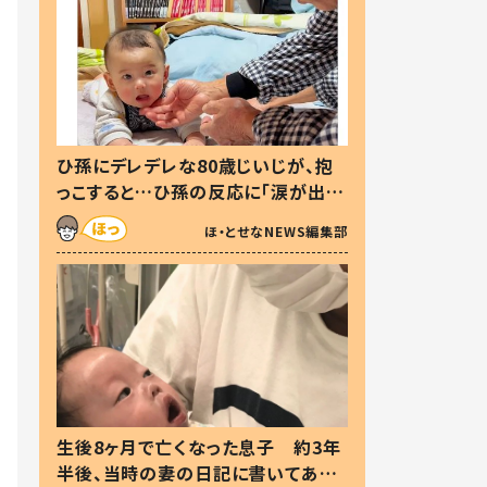
ひ孫にデレデレな80歳じいじが、抱
っこすると…ひ孫の反応に「涙が出ま
した」「可愛くて仕方ない」
ほ・とせなNEWS編集部
生後8ヶ月で亡くなった息子 約3年
半後、当時の妻の日記に書いてあっ