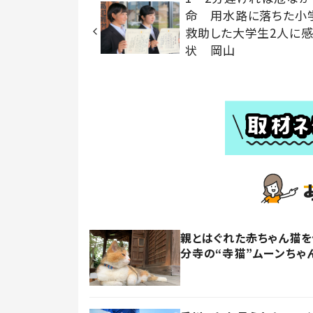
命 用水路に落ちた小
救助した大学生2人に
状 岡山
親とはぐれた赤ちゃん猫
分寺の“寺猫”ムーンちゃ