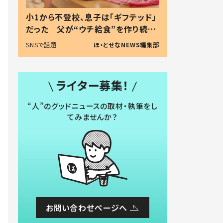
小1から不登校、息子は「ギフテッド」
だった 父が“ウチ給食”を作り続け
る理由とは #令和の親 #令和の子
SNSで話題
ほ・とせなNEWS編集部
ライター募集！
“人”のグッドニュースの取材・執筆をし
てみませんか？
お問い合わせページへ