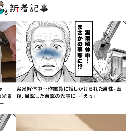
ャ
実家解体中…作業員に話しかけられた男性。直
の光景
後、目撃した衝撃の光景に…「えっ」
ー