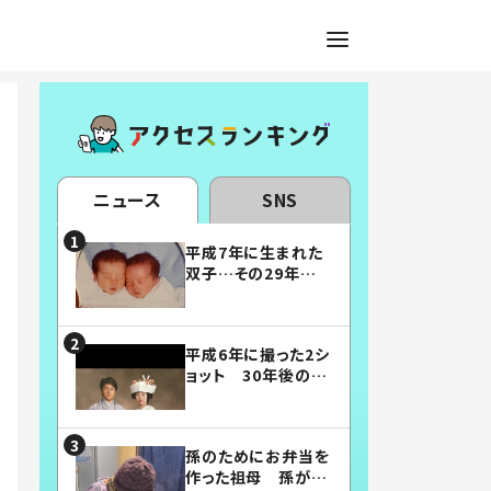
ニュース
SNS
平成7年に生まれた
双子…その29年後
の姿に「漫画みたい」
「素敵すぎる」
平成6年に撮った2シ
ョット 30年後の姿
に…「美男美女」「こ
んな夫婦になりた
い」
孫のためにお弁当を
作った祖母 孫が絶