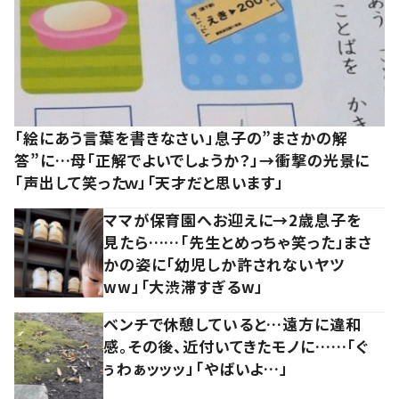
「絵にあう言葉を書きなさい」息子の”まさかの解
答”に…母「正解でよいでしょうか？」→衝撃の光景に
「声出して笑ったｗ」「天才だと思います」
ママが保育園へお迎えに→2歳息子を
見たら……「先生とめっちゃ笑った」まさ
かの姿に「幼児しか許されないヤツ
ww」「大渋滞すぎるw」
ベンチで休憩していると…遠方に違和
感。その後、近付いてきたモノに……「ぐ
ぅわぁッッッ」「やばいよ…」