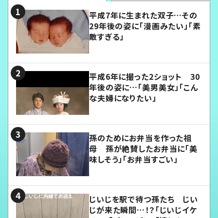
平成7年に生まれた双子…その
29年後の姿に「漫画みたい」「素
敵すぎる」
平成6年に撮った2ショット 30
年後の姿に…「美男美女」「こん
な夫婦になりたい」
孫のためにお弁当を作った祖
母 孫が絶賛したお弁当に「美
味しそう」「お弁当すごい」
じいじを駅で待つ孫たち じい
じが来た瞬間…！？「じいじイケ