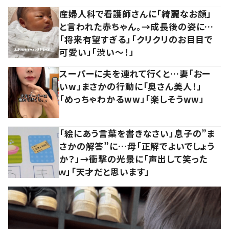
産婦人科で看護師さんに「綺麗なお顔」
と言われた赤ちゃん。→成長後の姿に…
「将来有望すぎる」「クリクリのお目目で
可愛い」「渋い～！」
スーパーに夫を連れて行くと…妻「おー
いw」まさかの行動に「奥さん美人！」
「めっちゃわかるww」「楽しそうww」
「絵にあう言葉を書きなさい」息子の”ま
さかの解答”に…母「正解でよいでしょう
か？」→衝撃の光景に「声出して笑った
ｗ」「天才だと思います」