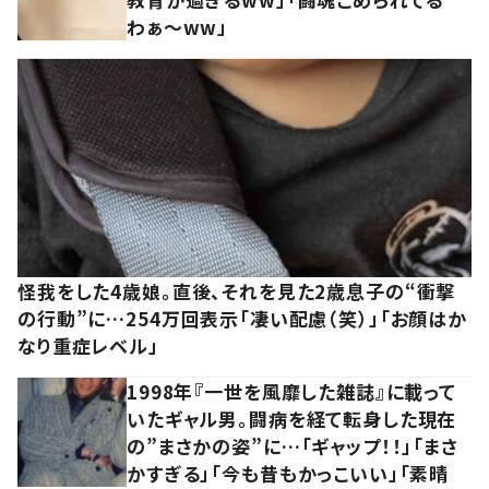
わぁ～ww」
怪我をした4歳娘。直後、それを見た2歳息子の“衝撃
の行動”に…254万回表示「凄い配慮（笑）」「お顔はか
なり重症レベル」
1998年『一世を風靡した雑誌』に載って
いたギャル男。闘病を経て転身した現在
の”まさかの姿”に…「ギャップ！！」「まさ
かすぎる」「今も昔もかっこいい」「素晴