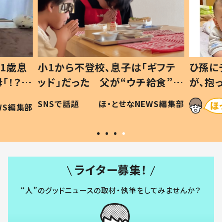
1歳息
小1から不登校、息子は「ギフテ
ひ孫に
「！？」
ッド」だった 父が“ウチ給食”を
が、抱
に「可愛
作り続ける理由とは #令和の親
「涙が
SNSで話題
ほ・とせなNEWS編集部
WS編集部
#令和の子
い」
ライター募集！
“人”のグッドニュースの取材・執筆をしてみませんか？