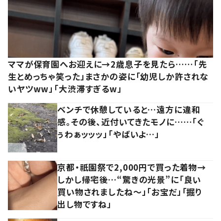
ママが保育園へお迎えに→2歳息子を見たら……「先
生とめっちゃ笑った」まさかの姿に「幼児しか許されな
いヤツww」「大渋滞すぎるw」
ベンチで休憩していると…遠方に違和
感。その後、近付いてきたモノに……「ぐ
ぅわぁッッッ」「やばいよ…」
京都・祇園祭で2,000円で買った着物→
しかし帰宅後…“驚きの光景”に「良い
買い物されましたね～」「お宝だ」「掘り
出し物ですね」