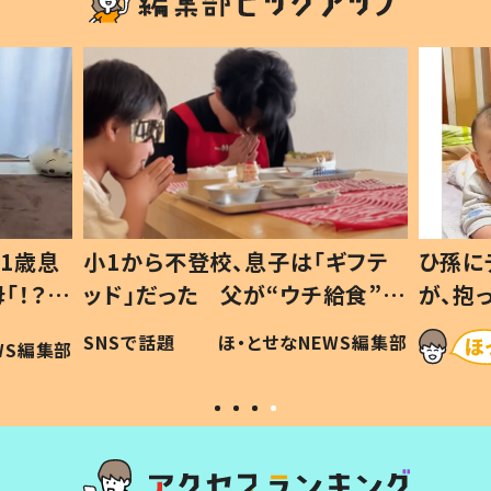
1歳息
小1から不登校、息子は「ギフテ
ひ孫に
「！？」
ッド」だった 父が“ウチ給食”を
が、抱
に「可愛
作り続ける理由とは #令和の親
「涙が
SNSで話題
ほ・とせなNEWS編集部
WS編集部
#令和の子
い」