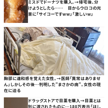
ミスドでドーナツを購入。→帰宅後、分
けようとしたら…… 目からウロコの光
景に「サイコーですww」「激しいw」
胸部に違和感を覚えた女性。→医師「異常はありませ
ん」しかしその後…判明した”まさかの病”。女性の現
在に迫る
ドラッグストアで目薬を購入→目薬とは
別に渡されたものに…180万表示「ほし