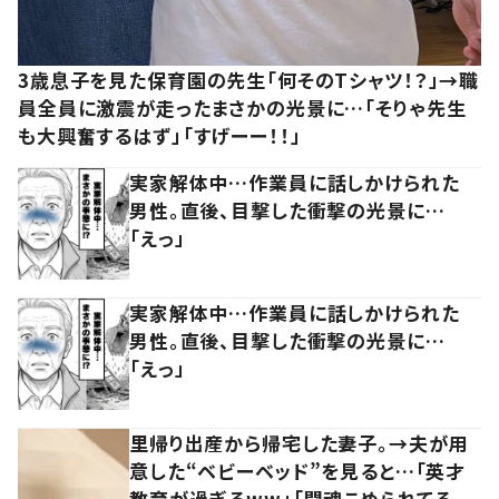
3歳息子を見た保育園の先生「何そのTシャツ！？」→職
員全員に激震が走ったまさかの光景に…「そりゃ先生
も大興奮するはず」「すげーー！！」
実家解体中…作業員に話しかけられた
男性。直後、目撃した衝撃の光景に…
「えっ」
実家解体中…作業員に話しかけられた
男性。直後、目撃した衝撃の光景に…
「えっ」
里帰り出産から帰宅した妻子。→夫が用
意した“ベビーベッド”を見ると…「英才
教育が過ぎるww」「闘魂こめられてる