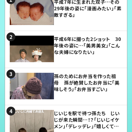
平成7年に生まれた双子…その
29年後の姿に「漫画みたい」「素
敵すぎる」
平成6年に撮った2ショット 30
年後の姿に…「美男美女」「こん
な夫婦になりたい」
孫のためにお弁当を作った祖
母 孫が絶賛したお弁当に「美
味しそう」「お弁当すごい」
じいじを駅で待つ孫たち じい
じが来た瞬間…！？「じいじイケ
メン」「デレッデレ」「嬉しくて可