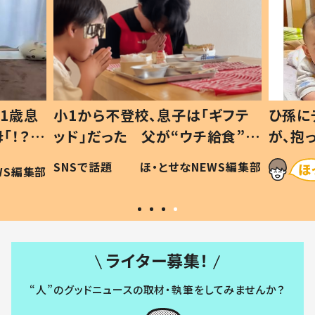
1歳息
小1から不登校、息子は「ギフテ
ひ孫に
「！？」
ッド」だった 父が“ウチ給食”を
が、抱
に「可愛
作り続ける理由とは #令和の親
「涙が
SNSで話題
ほ・とせなNEWS編集部
WS編集部
#令和の子
い」
ライター募集！
“人”のグッドニュースの取材・執筆をしてみませんか？