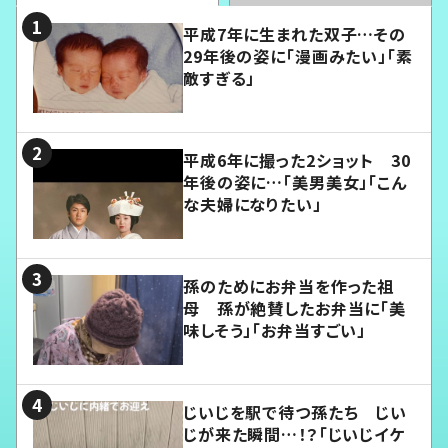
平成7年に生まれた双子…その
29年後の姿に「漫画みたい」「素
敵すぎる」
平成6年に撮った2ショット 30
年後の姿に…「美男美女」「こん
な夫婦になりたい」
孫のためにお弁当を作った祖
母 孫が絶賛したお弁当に「美
味しそう」「お弁当すごい」
じいじを駅で待つ孫たち じい
じが来た瞬間…！？「じいじイケ