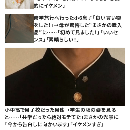
的にイケメン」
修学旅行へ行った小6息子「良い買い物
をした！」→母が驚愕した“まさかの購入
品”に……「初めて見ました！」「いいセ
ンス」「素晴らしい！」
小中高で男子校だった男性→学生の頃の姿を見る
と……「共学だったら絶対モテてた」まさかの光景に
「今から告白しに向かいます」「イケメンすぎ」