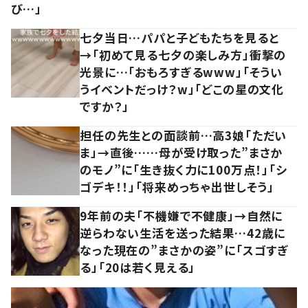
び…」
七夕当日…パパと子どもたちを見ると
→「初めて見る七夕の楽しみ方」衝撃の
光景に…「おもろすぎるwww」「そうい
うイベントだっけ？w」「どこの星の文化
ですか？」
担任の先生との面談前…高3娘「ただい
ま」→直後……母が受け取った”まさか
のモノ”に「生き抜く力に100万点！」「シ
ゴデキ！！」「将来めっちゃ出世しそう」
9年前の夫「不機嫌で不健康」→自然に
逆らわない生活を送った結果…42歳に
なった現在の”まさかの姿”に「スゴすぎ
る」「20は若く見える」