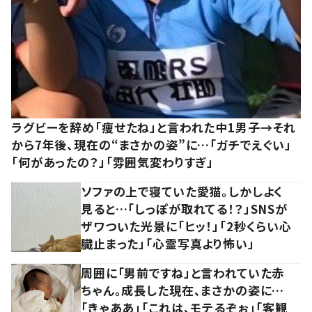
ラグビーを辞め「痩せたね」と言われた中1男子→それ
から7年後、現在の“まさかの姿”に…「ガチでえぐい」
「何があったの？」「雰囲気変わりすぎ」
ソファの上で寝ていた愛猫。しかしよく
見ると…「しっぽが取れてる！？」SNSが
ザワついた光景に「ヒッ！」「2秒くらい心
臓止まった」「心霊写真より怖い」
周囲に「男前ですね」と言われていた赤
ちゃん。成長した現在、まさかの姿に…
「きゃああ」「これは、モテるぞぉ」「客観