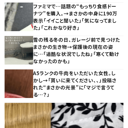
ファミマで…話題の“もっちり食感ドー
ナツ”を購入。→まさかの中身に190万
表示「イイこと聞いた」「気になってまし
た」「これかなり好き」
雪の残る冬の日、ガレージ前で見つけた
まさかの生き物→保護後の現在の姿
に…「過酷な状況でしたね」「寒くて動け
なかったのかも」
A5ランクの牛肉をいただいた女性。し
かし→「貰いに来てください、、」投稿さ
れた“まさかの光景”に「マジで言うて
る…？」