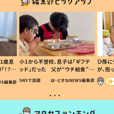
1歳息
小1から不登校、息子は「ギフテ
ひ孫に
「！？」
ッド」だった 父が“ウチ給食”を
が、抱
に「可愛
作り続ける理由とは #令和の親
「涙が
SNSで話題
ほ・とせなNEWS編集部
WS編集部
#令和の子
い」