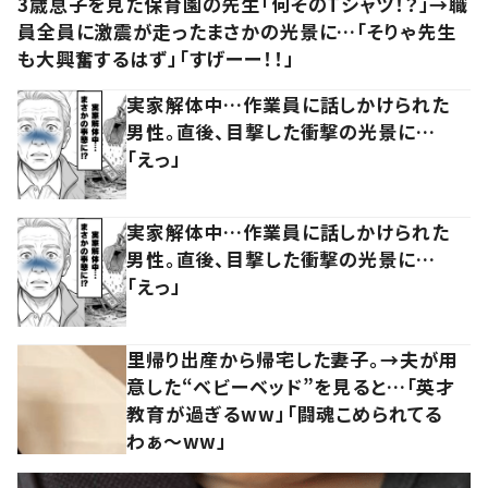
3歳息子を見た保育園の先生「何そのTシャツ！？」→職
員全員に激震が走ったまさかの光景に…「そりゃ先生
も大興奮するはず」「すげーー！！」
実家解体中…作業員に話しかけられた
男性。直後、目撃した衝撃の光景に…
「えっ」
実家解体中…作業員に話しかけられた
男性。直後、目撃した衝撃の光景に…
「えっ」
里帰り出産から帰宅した妻子。→夫が用
意した“ベビーベッド”を見ると…「英才
教育が過ぎるww」「闘魂こめられてる
わぁ～ww」