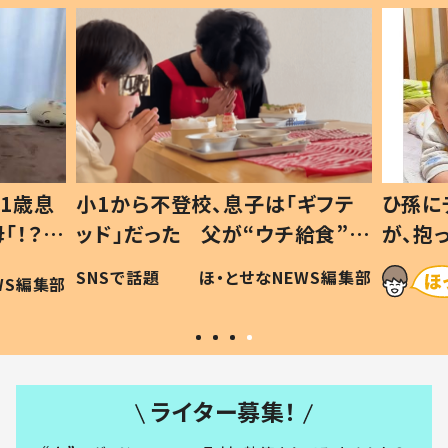
1歳息
小1から不登校、息子は「ギフテ
ひ孫に
「！？」
ッド」だった 父が“ウチ給食”を
が、抱
に「可愛
作り続ける理由とは #令和の親
「涙が
SNSで話題
ほ・とせなNEWS編集部
WS編集部
#令和の子
い」
ライター募集！