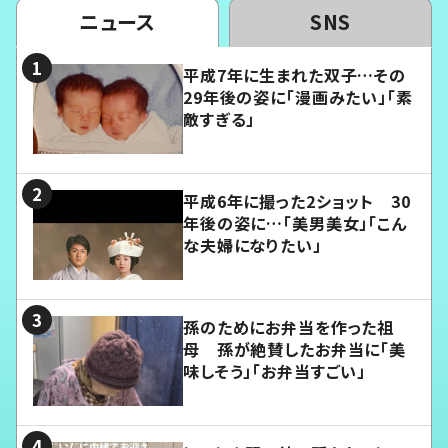
ニュース
SNS
平成7年に生まれた双子…その
29年後の姿に「漫画みたい」「素
敵すぎる」
平成6年に撮った2ショット 30
年後の姿に…「美男美女」「こん
な夫婦になりたい」
孫のためにお弁当を作った祖
母 孫が絶賛したお弁当に「美
味しそう」「お弁当すごい」