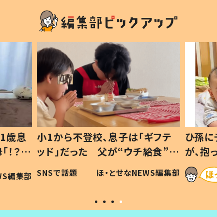
1歳息
小1から不登校、息子は「ギフテ
ひ孫に
「！？」
ッド」だった 父が“ウチ給食”を
が、抱
に「可愛
作り続ける理由とは #令和の親
「涙が
SNSで話題
ほ・とせなNEWS編集部
WS編集部
#令和の子
い」