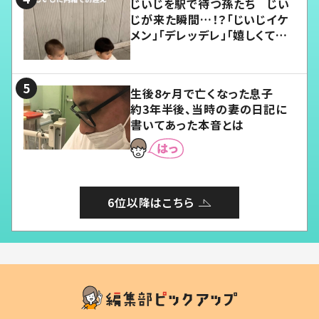
じいじを駅で待つ孫たち じい
じが来た瞬間…！？「じいじイケ
メン」「デレッデレ」「嬉しくて可
愛くてたまらない」「幸せになれ
る」
生後8ヶ月で亡くなった息子
約3年半後、当時の妻の日記に
書いてあった本音とは
6位以降はこちら