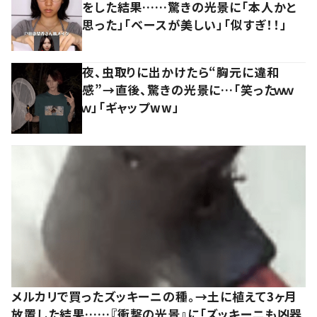
をした結果……驚きの光景に「本人かと
思った」「ベースが美しい」「似すぎ！！」
夜、虫取りに出かけたら“胸元に違和
感”→直後、驚きの光景に…「笑ったｗｗ
ｗ」「ギャップww」
メルカリで買ったズッキーニの種。→土に植えて3ヶ月
放置した結果……『衝撃の光景』に「ズッキーニも凶器