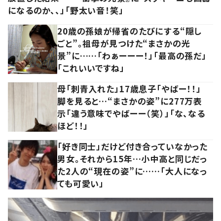
になるのか、、」「野太い音！笑」
20歳の孫娘が帰省のたびにする“隠し
ごと”。祖母が見つけた“まさかの光
景”に……「わぁーーー！」「最高の孫だ」
「これいいですね」
母「刺青入れた」17歳息子「やばー！！」
脚を見ると…“まさかの姿”に277万表
示「違う意味でやばーー（笑）」「な、なる
ほど！！」
「好き同士」だけど付き合っていなかった
男女。それから15年…小中高と同じだっ
た2人の“現在の姿”に……「大人になっ
ても可愛い」