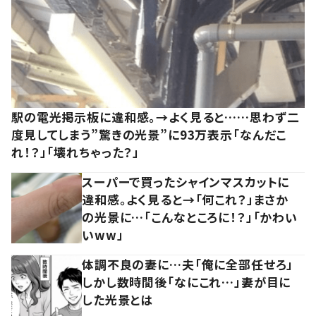
駅の電光掲示板に違和感。→よく見ると……思わず二
度見してしまう”驚きの光景”に93万表示「なんだこ
れ！？」「壊れちゃった？」
スーパーで買ったシャインマスカットに
違和感。よく見ると→「何これ？」まさか
の光景に…「こんなところに！？」「かわい
いww」
体調不良の妻に…夫「俺に全部任せろ」
しかし数時間後「なにこれ…」妻が目に
した光景とは