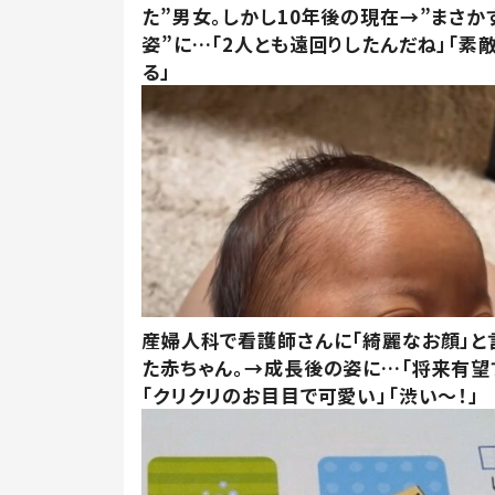
た”男女。しかし10年後の現在→”まさか
姿”に…「2人とも遠回りしたんだね」「素
る」
産婦人科で看護師さんに「綺麗なお顔」と
た赤ちゃん。→成長後の姿に…「将来有望
「クリクリのお目目で可愛い」「渋い～！」