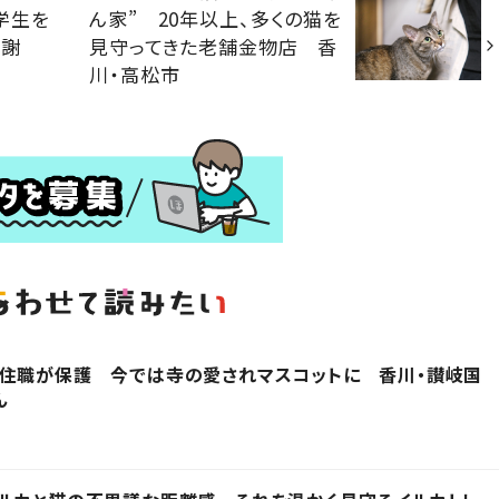
学生を
ん家” 20年以上、多くの猫を
感謝
見守ってきた老舗金物店 香
川・高松市
を住職が保護 今では寺の愛されマスコットに 香川・讃岐国
ん