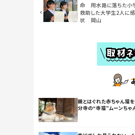
命 用水路に落ちた小
救助した大学生2人に
状 岡山
親とはぐれた赤ちゃん猫
分寺の“寺猫”ムーンちゃ