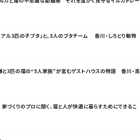
イルカと猫の不思議な距離感 それを温かく見守るイルカトレー
リアル3匹の子ブタ」と、3人のブタチーム 香川・しろとり動物
婦と3匹の猫の“5人家族”が営むゲストハウスの物語 香川・高
」 家づくりのプロに聞く、猫と人が快適に暮らすためにできるこ