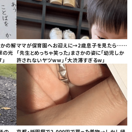
さかの解
ママが保育園へお迎えに→2歳息子を見たら……
撃の光
「先生とめっちゃ笑った」まさかの姿に「幼児しか
す」
許されないヤツww」「大渋滞すぎるw」
その
京都・祇園祭で2,000円で買った着物→しかし帰