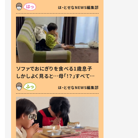
た本音とは
ほ・とせなNEWS編集部
ソファでおにぎりを食べる1歳息子
しかしよく見ると…母「！？」すべてを
察した母の投稿に「可愛いから許
ほ・とせなNEWS編集部
す！」「現行犯〜」