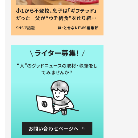
小1から不登校、息子は「ギフテッド」
だった 父が“ウチ給食”を作り続け
る理由とは #令和の親 #令和の子
SNSで話題
ほ・とせなNEWS編集部
ライター募集！
“人”のグッドニュースの取材・執筆をし
てみませんか？
お問い合わせページへ