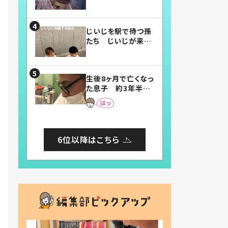
賛したお弁当に「美
味しそう」「お弁当す
ごい」
じいじを駅で待つ孫
たち じいじが来た
瞬間…！？「じいじイ
ケメン」「デレッデレ」
「嬉しくて可愛くてた
生後8ヶ月で亡くなっ
まらない」「幸せにな
た息子 約3年半
れる」
後、当時の妻の日記
に書いてあった本音
とは
6位以降はこちら