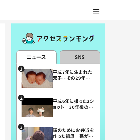
ニュース
SNS
平成7年に生まれた
双子…その29年後
の姿に「漫画みたい」
「素敵すぎる」
平成6年に撮った2シ
ョット 30年後の姿
に…「美男美女」「こ
んな夫婦になりた
い」
孫のためにお弁当を
作った祖母 孫が絶