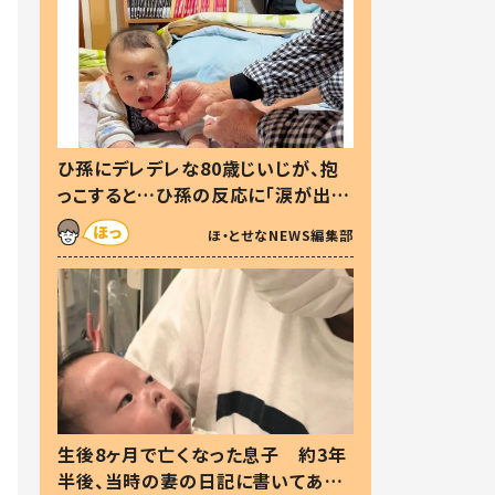
ひ孫にデレデレな80歳じいじが、抱
っこすると…ひ孫の反応に「涙が出ま
した」「可愛くて仕方ない」
ほ・とせなNEWS編集部
生後8ヶ月で亡くなった息子 約3年
半後、当時の妻の日記に書いてあっ