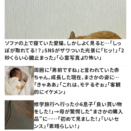
ソファの上で寝ていた愛猫。しかしよく見ると…「しっ
ぽが取れてる！？」SNSがザワついた光景に「ヒッ！」「2
秒くらい心臓止まった」「心霊写真より怖い」
周囲に「男前ですね」と言われていた赤
ちゃん。成長した現在、まさかの姿に…
「きゃああ」「これは、モテるぞぉ」「客観
的にイケメン」
修学旅行へ行った小6息子「良い買い物
をした！」→母が驚愕した“まさかの購入
品”に……「初めて見ました！」「いいセ
ンス」「素晴らしい！」