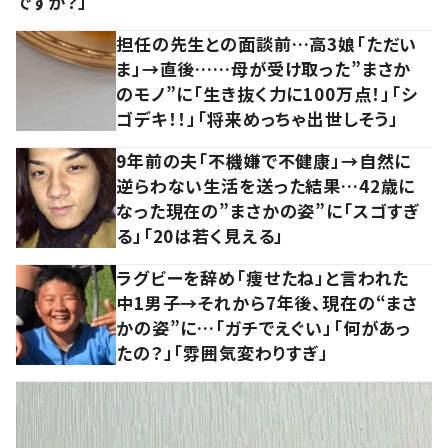
ですか？」
担任の先生との面談前…高3娘「ただい
ま」→直後……母が受け取った”まさか
のモノ”に「生き抜く力に100万点！」「シ
ゴデキ！！」「将来めっちゃ出世しそう」
9年前の夫「不機嫌で不健康」→自然に
逆らわない生活を送った結果…42歳に
なった現在の”まさかの姿”に「スゴすぎ
る」「20は若く見える」
ラグビーを辞め「痩せたね」と言われた
中1男子→それから7年後、現在の“まさ
かの姿”に…「ガチでえぐい」「何があっ
たの？」「雰囲気変わりすぎ」