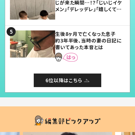
じが来た瞬間…！？「じいじイケ
メン」「デレッデレ」「嬉しくて可
愛くてたまらない」「幸せになれ
る」
生後8ヶ月で亡くなった息子
約3年半後、当時の妻の日記に
書いてあった本音とは
6位以降はこちら