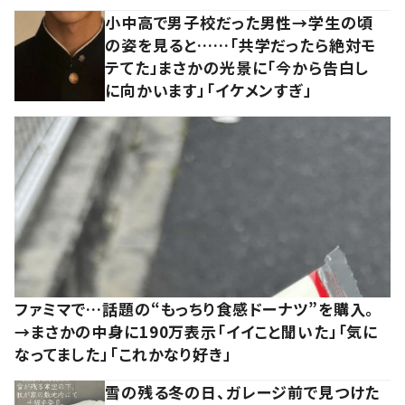
小中高で男子校だった男性→学生の頃
の姿を見ると……「共学だったら絶対モ
テてた」まさかの光景に「今から告白し
に向かいます」「イケメンすぎ」
ファミマで…話題の“もっちり食感ドーナツ”を購入。
→まさかの中身に190万表示「イイこと聞いた」「気に
なってました」「これかなり好き」
雪の残る冬の日、ガレージ前で見つけた