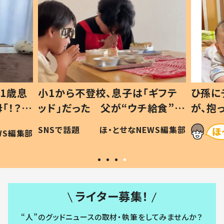
1歳息
小1から不登校、息子は「ギフテ
ひ孫に
「！？」
ッド」だった 父が“ウチ給食”を
が、抱
に「可愛
作り続ける理由とは #令和の親
「涙が
SNSで話題
ほ・とせなNEWS編集部
WS編集部
#令和の子
い」
ライター募集！
“人”のグッドニュースの取材・執筆をしてみませんか？