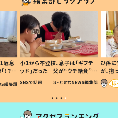
1歳息
小1から不登校、息子は「ギフテ
ひ孫に
「！？」
ッド」だった 父が“ウチ給食”を
が、抱
に「可愛
作り続ける理由とは #令和の親
「涙が
SNSで話題
ほ・とせなNEWS編集部
WS編集部
#令和の子
い」