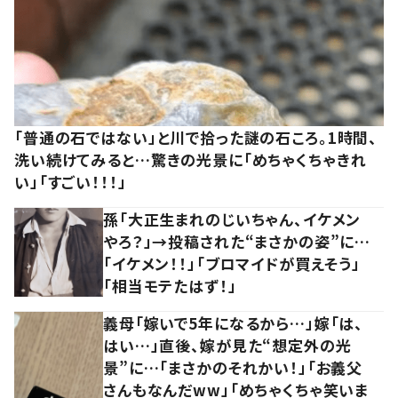
「普通の石ではない」と川で拾った謎の石ころ。1時間、
洗い続けてみると…驚きの光景に「めちゃくちゃきれ
い」「すごい！！！」
孫「大正生まれのじいちゃん、イケメン
やろ？」→投稿された“まさかの姿”に…
「イケメン！！」「ブロマイドが買えそう」
「相当モテたはず！」
義母「嫁いで5年になるから…」嫁「は、
はい…」直後、嫁が見た“想定外の光
景”に…「まさかのそれかい！」「お義父
さんもなんだww」「めちゃくちゃ笑いま