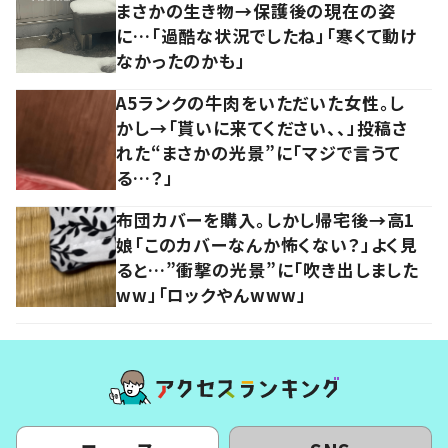
まさかの生き物→保護後の現在の姿
に…「過酷な状況でしたね」「寒くて動け
なかったのかも」
A5ランクの牛肉をいただいた女性。し
かし→「貰いに来てください、、」投稿さ
れた“まさかの光景”に「マジで言うて
る…？」
布団カバーを購入。しかし帰宅後→高1
娘「このカバーなんか怖くない？」よく見
ると…”衝撃の光景”に「吹き出しました
ww」「ロックやんwww」