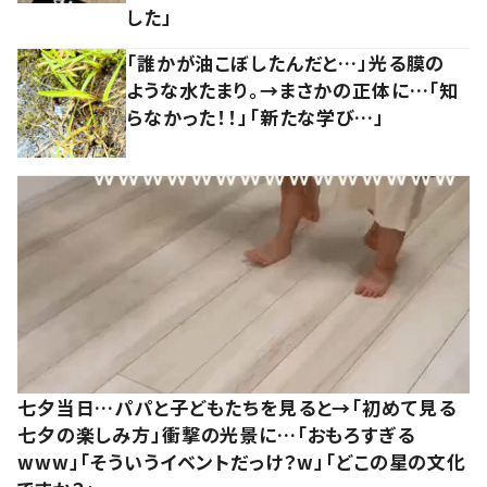
した」
「誰かが油こぼしたんだと…」光る膜の
ような水たまり。→まさかの正体に…「知
らなかった！！」「新たな学び…」
七夕当日…パパと子どもたちを見ると→「初めて見る
七夕の楽しみ方」衝撃の光景に…「おもろすぎる
www」「そういうイベントだっけ？w」「どこの星の文化