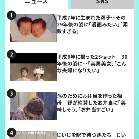
ニュース
SNS
平成7年に生まれた双子…その
29年後の姿に「漫画みたい」「素
敵すぎる」
平成6年に撮った2ショット 30
年後の姿に…「美男美女」「こん
な夫婦になりたい」
孫のためにお弁当を作った祖
母 孫が絶賛したお弁当に「美
味しそう」「お弁当すごい」
じいじを駅で待つ孫たち じい