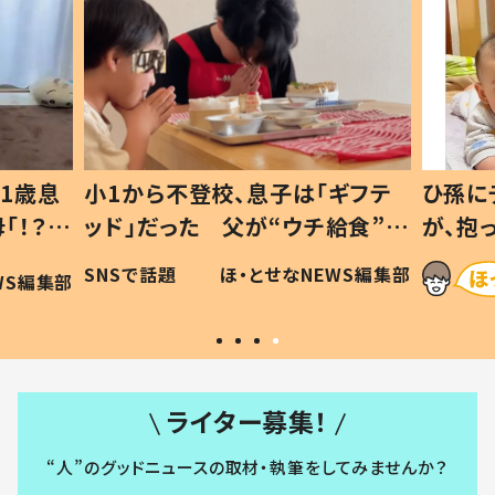
1歳息
小1から不登校、息子は「ギフテ
ひ孫に
「！？」
ッド」だった 父が“ウチ給食”を
が、抱
に「可愛
作り続ける理由とは #令和の親
「涙が
SNSで話題
ほ・とせなNEWS編集部
WS編集部
#令和の子
い」
ライター募集！
“人”のグッドニュースの取材・執筆をしてみませんか？