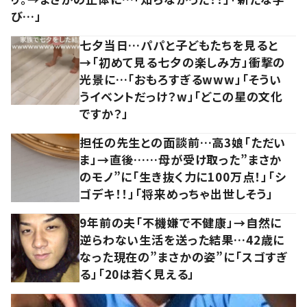
び…」
七夕当日…パパと子どもたちを見ると
→「初めて見る七夕の楽しみ方」衝撃の
光景に…「おもろすぎるwww」「そうい
うイベントだっけ？w」「どこの星の文化
ですか？」
担任の先生との面談前…高3娘「ただい
ま」→直後……母が受け取った”まさか
のモノ”に「生き抜く力に100万点！」「シ
ゴデキ！！」「将来めっちゃ出世しそう」
9年前の夫「不機嫌で不健康」→自然に
逆らわない生活を送った結果…42歳に
なった現在の”まさかの姿”に「スゴすぎ
る」「20は若く見える」