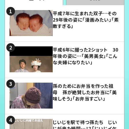
平成7年に生まれた双子…その
29年後の姿に「漫画みたい」「素
敵すぎる」
平成6年に撮った2ショット 30
年後の姿に…「美男美女」「こん
な夫婦になりたい」
孫のためにお弁当を作った祖
母 孫が絶賛したお弁当に「美
味しそう」「お弁当すごい」
じいじを駅で待つ孫たち じい
じが来た瞬間…！？「じいじイケ