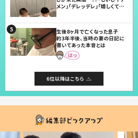
メン」「デレッデレ」「嬉しくて可
愛くてたまらない」「幸せになれ
る」
生後8ヶ月で亡くなった息子
約3年半後、当時の妻の日記に
書いてあった本音とは
6位以降はこちら