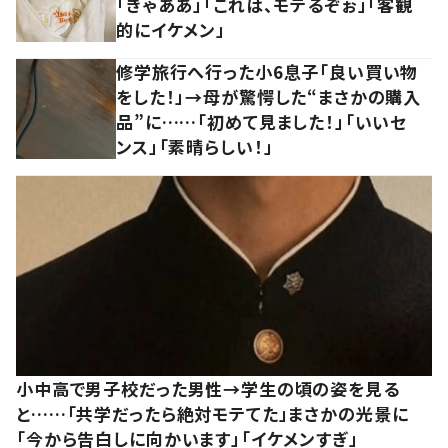
「きゃああ」「これは、モテるぞぉ」「客観
的にイケメン」
修学旅行へ行った小6息子「良い買い物
をした！」→母が驚愕した“まさかの購入
品”に……「初めて見ました！」「いいセ
ンス」「素晴らしい！」
小中高で男子校だった男性→学生の頃の姿を見る
と……「共学だったら絶対モテてた」まさかの光景に
「今から告白しに向かいます」「イケメンすぎ」