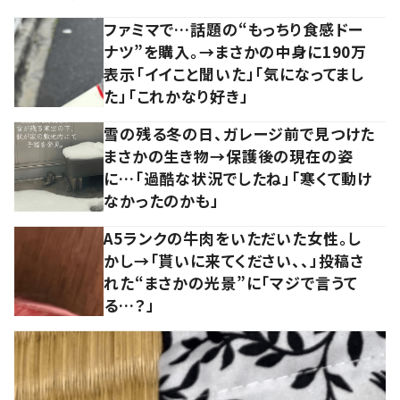
ファミマで…話題の“もっちり食感ドー
ナツ”を購入。→まさかの中身に190万
表示「イイこと聞いた」「気になってまし
た」「これかなり好き」
雪の残る冬の日、ガレージ前で見つけた
まさかの生き物→保護後の現在の姿
に…「過酷な状況でしたね」「寒くて動け
なかったのかも」
A5ランクの牛肉をいただいた女性。し
かし→「貰いに来てください、、」投稿さ
れた“まさかの光景”に「マジで言うて
る…？」