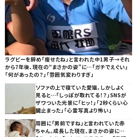
ラグビーを辞め「痩せたね」と言われた中1男子→それ
から7年後、現在の“まさかの姿”に…「ガチでえぐい」
「何があったの？」「雰囲気変わりすぎ」
ソファの上で寝ていた愛猫。しかしよく
見ると…「しっぽが取れてる！？」SNSが
ザワついた光景に「ヒッ！」「2秒くらい心
臓止まった」「心霊写真より怖い」
周囲に「男前ですね」と言われていた赤
ちゃん。成長した現在、まさかの姿に…