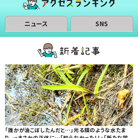
ニュース
SNS
「誰かが油こぼしたんだと…」光る膜のような水たま
り。→まさかの正体に…「知らなかった！！」「新たな学