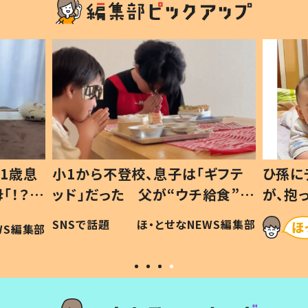
1歳息
小1から不登校、息子は「ギフテ
ひ孫に
「！？」
ッド」だった 父が“ウチ給食”を
が、抱
に「可愛
作り続ける理由とは #令和の親
「涙が
SNSで話題
ほ・とせなNEWS編集部
WS編集部
#令和の子
い」