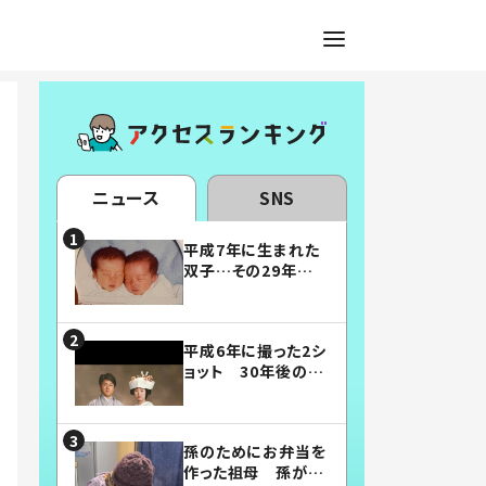
ニュース
SNS
平成7年に生まれた
双子…その29年後
の姿に「漫画みたい」
「素敵すぎる」
平成6年に撮った2シ
ョット 30年後の姿
に…「美男美女」「こ
んな夫婦になりた
い」
孫のためにお弁当を
作った祖母 孫が絶