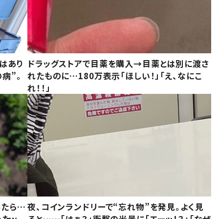
はあり
ドラッグストアで目薬を購入→目薬とは別に渡さ
病”。
れたものに…180万表示「ほしい！」「え、なにこ
れ！！」
みたら…
夜、コインランドリーで“忘れ物”を発見。よく見
めたｗ
ると……「はぁ？」衝撃の光景に「エーッ！？」「なぜ