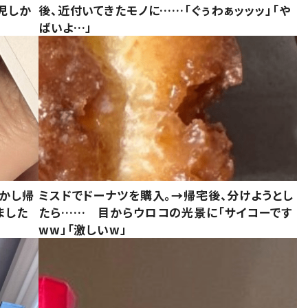
児しか
後、近付いてきたモノに……「ぐぅわぁッッッ」「や
ばいよ…」
しかし帰
ミスドでドーナツを購入。→帰宅後、分けようとし
ました
たら…… 目からウロコの光景に「サイコーです
ww」「激しいw」