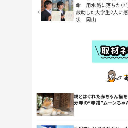
命 用水路に落ちた小
救助した大学生2人に
状 岡山
親とはぐれた赤ちゃん猫
分寺の“寺猫”ムーンちゃ