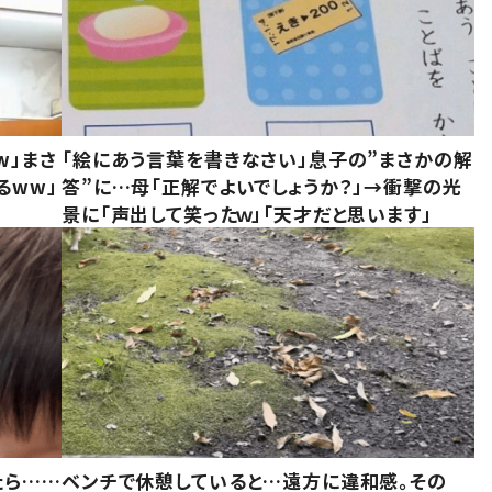
w」まさ
「絵にあう言葉を書きなさい」息子の”まさかの解
るww」
答”に…母「正解でよいでしょうか？」→衝撃の光
景に「声出して笑ったｗ」「天才だと思います」
たら……
ベンチで休憩していると…遠方に違和感。その