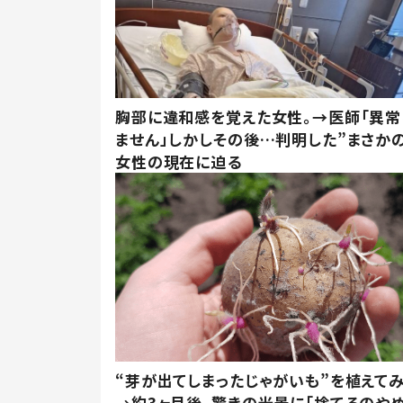
胸部に違和感を覚えた女性。→医師「異常
ません」しかしその後…判明した”まさかの
女性の現在に迫る
“芽が出てしまったじゃがいも”を植えて
→約3ヶ月後、驚きの光景に「捨てるのや