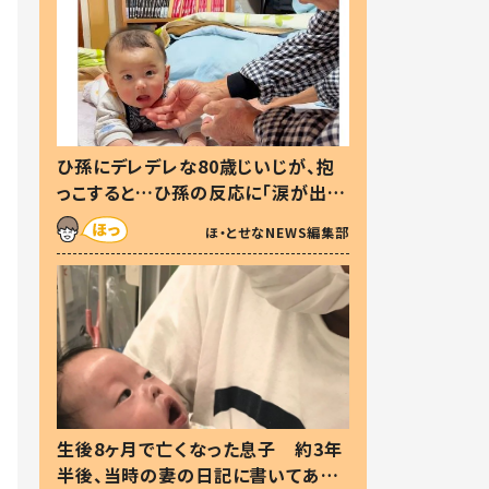
ひ孫にデレデレな80歳じいじが、抱
っこすると…ひ孫の反応に「涙が出ま
した」「可愛くて仕方ない」
ほ・とせなNEWS編集部
生後8ヶ月で亡くなった息子 約3年
半後、当時の妻の日記に書いてあっ