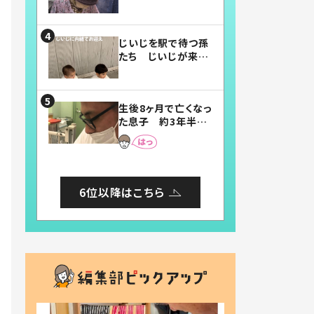
賛したお弁当に「美
味しそう」「お弁当す
ごい」
じいじを駅で待つ孫
たち じいじが来た
瞬間…！？「じいじイ
ケメン」「デレッデレ」
「嬉しくて可愛くてた
生後8ヶ月で亡くなっ
まらない」「幸せにな
た息子 約3年半
れる」
後、当時の妻の日記
に書いてあった本音
とは
6位以降はこちら