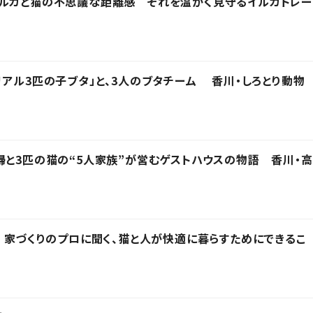
イルカと猫の不思議な距離感 それを温かく見守るイルカトレー
リアル3匹の子ブタ」と、3人のブタチーム 香川・しろとり動物
婦と3匹の猫の“5人家族”が営むゲストハウスの物語 香川・高
」 家づくりのプロに聞く、猫と人が快適に暮らすためにできるこ