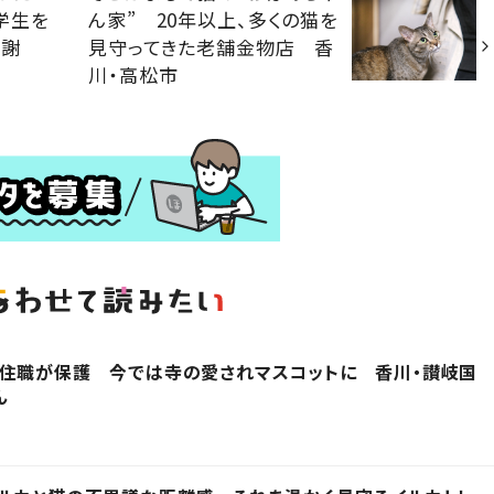
学生を
ん家” 20年以上、多くの猫を
感謝
見守ってきた老舗金物店 香
川・高松市
を住職が保護 今では寺の愛されマスコットに 香川・讃岐国
ん