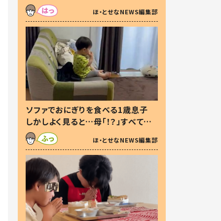
た本音とは
ほ・とせなNEWS編集部
ソファでおにぎりを食べる1歳息子
しかしよく見ると…母「！？」すべてを
察した母の投稿に「可愛いから許
ほ・とせなNEWS編集部
す！」「現行犯〜」