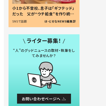
小1から不登校、息子は「ギフテッド」
だった 父が“ウチ給食”を作り続け
る理由とは #令和の親 #令和の子
SNSで話題
ほ・とせなNEWS編集部
ライター募集！
“人”のグッドニュースの取材・執筆をし
てみませんか？
お問い合わせページへ