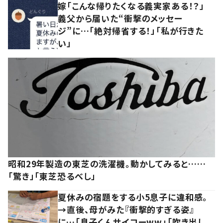
嫁「こんな帰りたくなる義実家ある！？」
義父から届いた“衝撃のメッセー
ジ”に…「絶対帰省する！」「私が行きた
い」
昭和29年製造の東芝の洗濯機。動かしてみると……
「驚き」「東芝恐るべし」
夏休みの宿題をする小5息子に違和感。
→直後、母がみた『衝撃的すぎる姿』
に…「息子くんサイコーww」「吹き出し