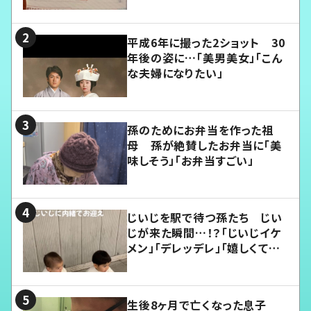
平成6年に撮った2ショット 30
年後の姿に…「美男美女」「こん
な夫婦になりたい」
孫のためにお弁当を作った祖
母 孫が絶賛したお弁当に「美
味しそう」「お弁当すごい」
じいじを駅で待つ孫たち じい
じが来た瞬間…！？「じいじイケ
メン」「デレッデレ」「嬉しくて可
愛くてたまらない」「幸せになれ
る」
生後8ヶ月で亡くなった息子