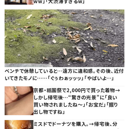
ww」「大渋滞すぎるw」
ベンチで休憩していると…遠方に違和感。その後、近付
いてきたモノに……「ぐぅわぁッッッ」「やばいよ…」
京都・祇園祭で2,000円で買った着物→
しかし帰宅後…“驚きの光景”に「良い
買い物されましたね～」「お宝だ」「掘り
出し物ですね」
ミスドでドーナツを購入。→帰宅後、分