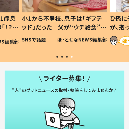
1歳息
小1から不登校、息子は「ギフテ
ひ孫に
「！？」
ッド」だった 父が“ウチ給食”を
が、抱
に「可愛
作り続ける理由とは #令和の親
「涙が
SNSで話題
ほ・とせなNEWS編集部
WS編集部
#令和の子
い」
ライター募集！
“人”のグッドニュースの取材・執筆をしてみませんか？