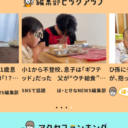
1歳息
小1から不登校、息子は「ギフテ
ひ孫に
「！？」
ッド」だった 父が“ウチ給食”を
が、抱
に「可愛
作り続ける理由とは #令和の親
「涙が
SNSで話題
ほ・とせなNEWS編集部
WS編集部
#令和の子
い」