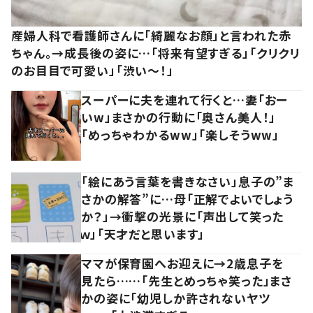
産婦人科で看護師さんに「綺麗なお顔」と言われた赤
ちゃん。→成長後の姿に…「将来有望すぎる」「クリクリ
のお目目で可愛い」「渋い～！」
スーパーに夫を連れて行くと…妻「おー
いw」まさかの行動に「奥さん美人！」
「めっちゃわかるww」「楽しそうww」
「絵にあう言葉を書きなさい」息子の”ま
さかの解答”に…母「正解でよいでしょう
か？」→衝撃の光景に「声出して笑った
ｗ」「天才だと思います」
ママが保育園へお迎えに→2歳息子を
見たら……「先生とめっちゃ笑った」まさ
かの姿に「幼児しか許されないヤツ