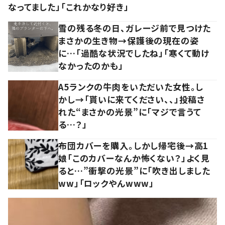
なってました」「これかなり好き」
雪の残る冬の日、ガレージ前で見つけた
まさかの生き物→保護後の現在の姿
に…「過酷な状況でしたね」「寒くて動け
なかったのかも」
A5ランクの牛肉をいただいた女性。し
かし→「貰いに来てください、、」投稿さ
れた“まさかの光景”に「マジで言うて
る…？」
布団カバーを購入。しかし帰宅後→高1
娘「このカバーなんか怖くない？」よく見
ると…”衝撃の光景”に「吹き出しました
ww」「ロックやんwww」