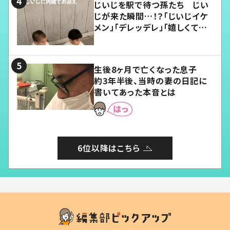
じいじを駅で待つ孫たち じい
じが来た瞬間…！？「じいじイケ
メン」「デレッデレ」「嬉しくて可
愛くてたまらない」「幸せになれ
る」
生後8ヶ月で亡くなった息子
約3年半後、当時の妻の日記に
書いてあった本音とは
6位以降はこちら