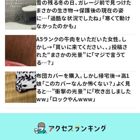
雪の残る冬の日、ガレージ前で見つけた
まさかの生き物→保護後の現在の姿
に…「過酷な状況でしたね」「寒くて動け
なかったのかも」
A5ランクの牛肉をいただいた女性。し
かし→「貰いに来てください、、」投稿さ
れた“まさかの光景”に「マジで言うて
る…？」
布団カバーを購入。しかし帰宅後→高1
娘「このカバーなんか怖くない？」よく見
ると…”衝撃の光景”に「吹き出しました
ww」「ロックやんwww」