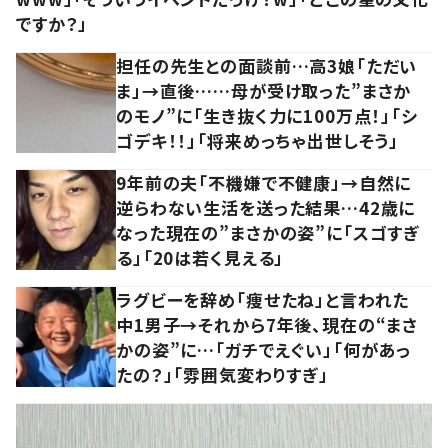
ですか？」
担任の先生との面談前…高3娘「ただい
ま」→直後……母が受け取った”まさか
のモノ”に「生き抜く力に100万点！」「シ
ゴデキ！！」「将来めっちゃ出世しそう」
9年前の夫「不機嫌で不健康」→自然に
逆らわない生活を送った結果…42歳に
なった現在の”まさかの姿”に「スゴすぎ
る」「20は若く見える」
ラグビーを辞め「痩せたね」と言われた
中1男子→それから7年後、現在の“まさ
かの姿”に…「ガチでえぐい」「何があっ
たの？」「雰囲気変わりすぎ」