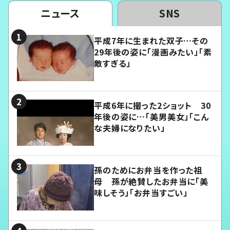
ニュース
SNS
平成7年に生まれた双子…その
29年後の姿に「漫画みたい」「素
敵すぎる」
平成6年に撮った2ショット 30
年後の姿に…「美男美女」「こん
な夫婦になりたい」
孫のためにお弁当を作った祖
母 孫が絶賛したお弁当に「美
味しそう」「お弁当すごい」