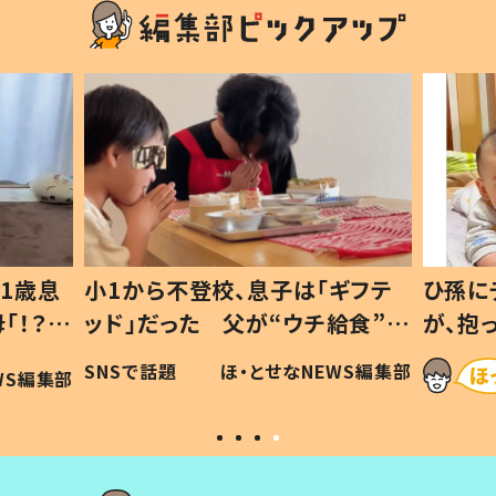
1歳息
小1から不登校、息子は「ギフテ
ひ孫に
「！？」
ッド」だった 父が“ウチ給食”を
が、抱
に「可愛
作り続ける理由とは #令和の親
「涙が
SNSで話題
ほ・とせなNEWS編集部
WS編集部
#令和の子
い」