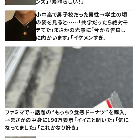
ンス」「素晴らしい！」
小中高で男子校だった男性→学生の頃
の姿を見ると……「共学だったら絶対モ
テてた」まさかの光景に「今から告白し
に向かいます」「イケメンすぎ」
ファミマで…話題の“もっちり食感ドーナツ”を購入。
→まさかの中身に190万表示「イイこと聞いた」「気に
なってました」「これかなり好き」