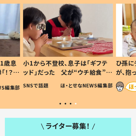
1歳息
小1から不登校、息子は「ギフテ
ひ孫に
「！？」
ッド」だった 父が“ウチ給食”を
が、抱
に「可愛
作り続ける理由とは #令和の親
「涙が
SNSで話題
ほ・とせなNEWS編集部
WS編集部
#令和の子
い」
ライター募集！