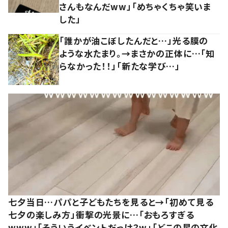
さんもなんだww」「めちゃくちゃ笑いま
した」
「誰かが油こぼしたんだと…」光る膜の
ような水たまり。→まさかの正体に…「知
らなかった！！」「新たな学び…」
七夕当日…パパと子どもたちを見ると→「初めて見る
七夕の楽しみ方」衝撃の光景に…「おもろすぎる
www」「そういうイベントだっけ？w」「どこの星の文化