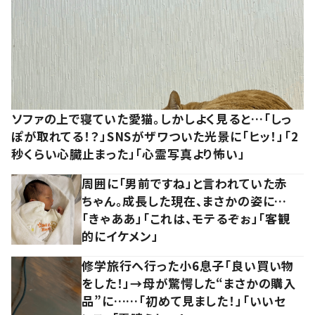
ソファの上で寝ていた愛猫。しかしよく見ると…「しっ
ぽが取れてる！？」SNSがザワついた光景に「ヒッ！」「2
秒くらい心臓止まった」「心霊写真より怖い」
周囲に「男前ですね」と言われていた赤
ちゃん。成長した現在、まさかの姿に…
「きゃああ」「これは、モテるぞぉ」「客観
的にイケメン」
修学旅行へ行った小6息子「良い買い物
をした！」→母が驚愕した“まさかの購入
品”に……「初めて見ました！」「いいセ