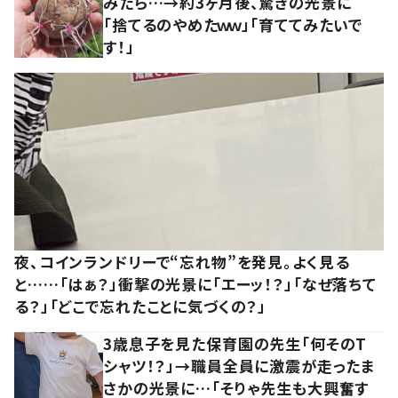
みたら…→約3ヶ月後、驚きの光景に
「捨てるのやめたｗｗ」「育ててみたいで
す！」
夜、コインランドリーで“忘れ物”を発見。よく見る
と……「はぁ？」衝撃の光景に「エーッ！？」「なぜ落ちて
る？」「どこで忘れたことに気づくの？」
3歳息子を見た保育園の先生「何そのT
シャツ！？」→職員全員に激震が走ったま
さかの光景に…「そりゃ先生も大興奮す