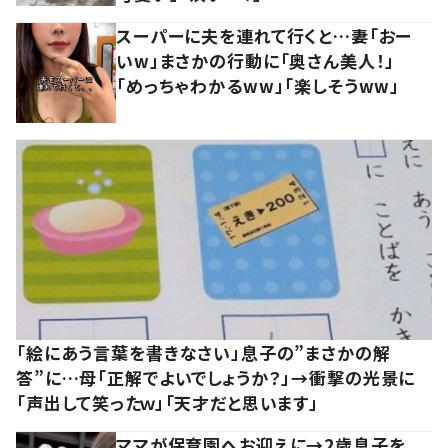
スーパーに夫を連れて行くと…妻「おー
いw」まさかの行動に「奥さん美人！」
「めっちゃわかるww」「楽しそうww」
「絵にあう言葉を書きなさい」息子の”まさかの解
答”に…母「正解でよいでしょうか？」→衝撃の光景に
「声出して笑ったｗ」「天才だと思います」
ママが保育園へお迎えに→2歳息子を