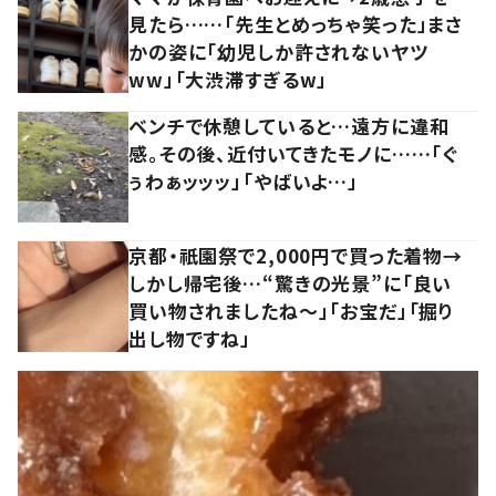
見たら……「先生とめっちゃ笑った」まさ
かの姿に「幼児しか許されないヤツ
ww」「大渋滞すぎるw」
ベンチで休憩していると…遠方に違和
感。その後、近付いてきたモノに……「ぐ
ぅわぁッッッ」「やばいよ…」
京都・祇園祭で2,000円で買った着物→
しかし帰宅後…“驚きの光景”に「良い
買い物されましたね～」「お宝だ」「掘り
出し物ですね」