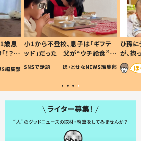
1歳息
小1から不登校、息子は「ギフテ
ひ孫に
「！？」
ッド」だった 父が“ウチ給食”を
が、抱
に「可愛
作り続ける理由とは #令和の親
「涙が
SNSで話題
ほ・とせなNEWS編集部
WS編集部
#令和の子
い」
ライター募集！
“人”のグッドニュースの取材・執筆をしてみませんか？