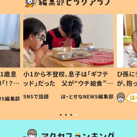
1歳息
小1から不登校、息子は「ギフテ
ひ孫に
「！？」
ッド」だった 父が“ウチ給食”を
が、抱
に「可愛
作り続ける理由とは #令和の親
「涙が
SNSで話題
ほ・とせなNEWS編集部
WS編集部
#令和の子
い」