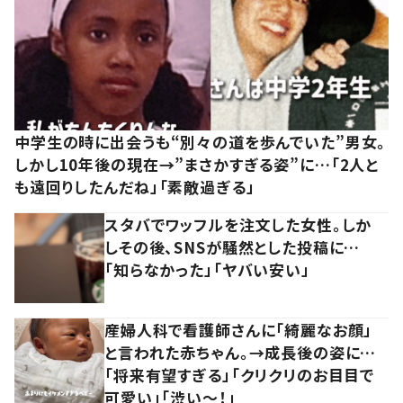
中学生の時に出会うも“別々の道を歩んでいた”男女。
しかし10年後の現在→”まさかすぎる姿”に…「2人と
も遠回りしたんだね」「素敵過ぎる」
スタバでワッフルを注文した女性。しか
しその後、SNSが騒然とした投稿に…
「知らなかった」「ヤバい安い」
産婦人科で看護師さんに「綺麗なお顔」
と言われた赤ちゃん。→成長後の姿に…
「将来有望すぎる」「クリクリのお目目で
可愛い」「渋い～！」