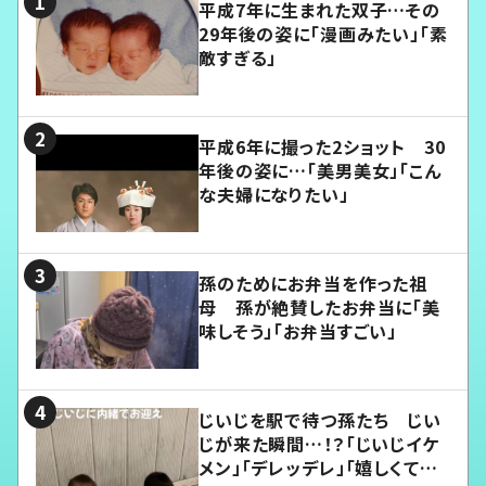
平成7年に生まれた双子…その
29年後の姿に「漫画みたい」「素
敵すぎる」
平成6年に撮った2ショット 30
年後の姿に…「美男美女」「こん
な夫婦になりたい」
孫のためにお弁当を作った祖
母 孫が絶賛したお弁当に「美
味しそう」「お弁当すごい」
じいじを駅で待つ孫たち じい
じが来た瞬間…！？「じいじイケ
メン」「デレッデレ」「嬉しくて可