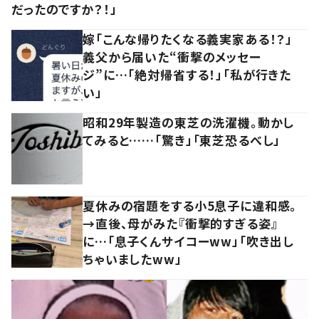
だったのですか？！」
嫁「こんな帰りたくなる義実家ある！？」
義父から届いた“衝撃のメッセー
ジ”に…「絶対帰省する！」「私が行きた
い」
昭和29年製造の東芝の洗濯機。動かし
てみると……「驚き」「東芝恐るべし」
夏休みの宿題をする小5息子に違和感。
→直後、母がみた『衝撃的すぎる姿』
に…「息子くんサイコーww」「吹き出し
ちゃいましたww」