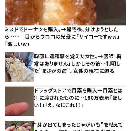
ミスドでドーナツを購入。→帰宅後、分けようとした
ら…… 目からウロコの光景に「サイコーですww」
「激しいw」
胸部に違和感を覚えた女性。→医師「異
常はありません」しかしその後…判明し
た”まさかの病”。女性の現在に迫る
ドラッグストアで目薬を購入→目薬とは
別に渡されたものに…180万表示「ほし
い！」「え、なにこれ！！」
“芽が出てしまったじゃがいも”を植えて