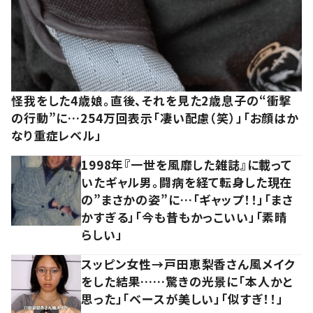
怪我をした4歳娘。直後、それを見た2歳息子の“衝撃
の行動”に…254万回表示「凄い配慮（笑）」「お顔はか
なり重症レベル」
1998年『一世を風靡した雑誌』に載って
いたギャル男。闘病を経て転身した現在
の”まさかの姿”に…「ギャップ！！」「まさ
かすぎる」「今も昔もかっこいい」「素晴
らしい」
スッピン女性→戸田恵梨香さん風メイク
をした結果……驚きの光景に「本人かと
思った」「ベースが美しい」「似すぎ！！」