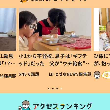
1歳息
小1から不登校、息子は「ギフテ
ひ孫に
「！？」
ッド」だった 父が“ウチ給食”を
が、抱
に「可愛
作り続ける理由とは #令和の親
「涙が
SNSで話題
ほ・とせなNEWS編集部
WS編集部
#令和の子
い」