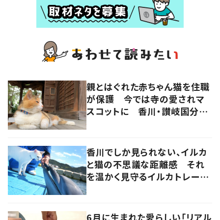
親とはぐれた赤ちゃん猫を住職
が保護 今では寺の愛されマ
スコットに 香川・讃岐国分寺
の“寺猫”ムーンちゃん
香川でしか見られない、イルカ
と猫の不思議な距離感 それ
を温かく見守るイルカトレーナ
ーの努力
6月に生まれた愛らしい「リアル