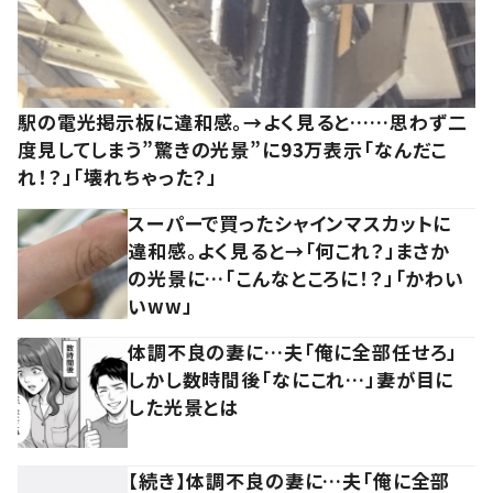
駅の電光掲示板に違和感。→よく見ると……思わず二
度見してしまう”驚きの光景”に93万表示「なんだこ
れ！？」「壊れちゃった？」
スーパーで買ったシャインマスカットに
違和感。よく見ると→「何これ？」まさか
の光景に…「こんなところに！？」「かわい
いww」
体調不良の妻に…夫「俺に全部任せろ」
しかし数時間後「なにこれ…」妻が目に
した光景とは
【続き】体調不良の妻に…夫「俺に全部