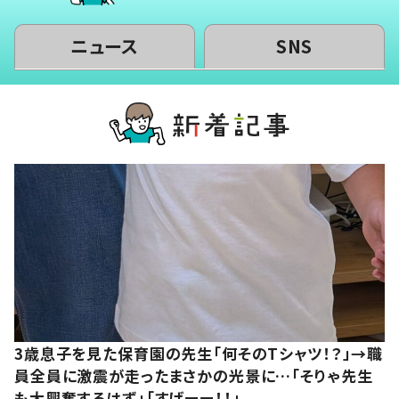
ニュース
SNS
3歳息子を見た保育園の先生「何そのTシャツ！？」→職
員全員に激震が走ったまさかの光景に…「そりゃ先生
も大興奮するはず」「すげーー！！」