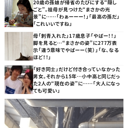
20歳の孫娘が帰省のたびにする“隠し
ごと”。祖母が見つけた“まさかの光
景”に……「わぁーーー！」「最高の孫だ」
「これいいですね」
母「刺青入れた」17歳息子「やばー！！」
脚を見ると…“まさかの姿”に277万表
示「違う意味でやばーー（笑）」「な、なる
ほど！！」
「好き同士」だけど付き合っていなかった
男女。それから15年…小中高と同じだっ
た2人の“現在の姿”に……「大人になっ
ても可愛い」