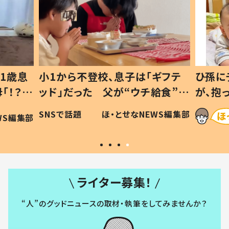
1歳息
小1から不登校、息子は「ギフテ
ひ孫に
「！？」
ッド」だった 父が“ウチ給食”を
が、抱
に「可愛
作り続ける理由とは #令和の親
「涙が
SNSで話題
ほ・とせなNEWS編集部
WS編集部
#令和の子
い」
ライター募集！
“人”のグッドニュースの取材・執筆をしてみませんか？