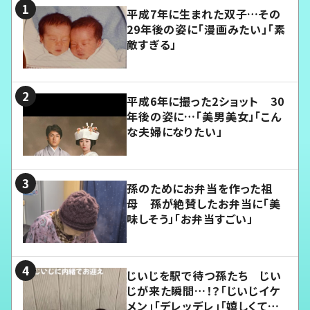
平成7年に生まれた双子…その
29年後の姿に「漫画みたい」「素
敵すぎる」
平成6年に撮った2ショット 30
年後の姿に…「美男美女」「こん
な夫婦になりたい」
孫のためにお弁当を作った祖
母 孫が絶賛したお弁当に「美
味しそう」「お弁当すごい」
じいじを駅で待つ孫たち じい
じが来た瞬間…！？「じいじイケ
メン」「デレッデレ」「嬉しくて可