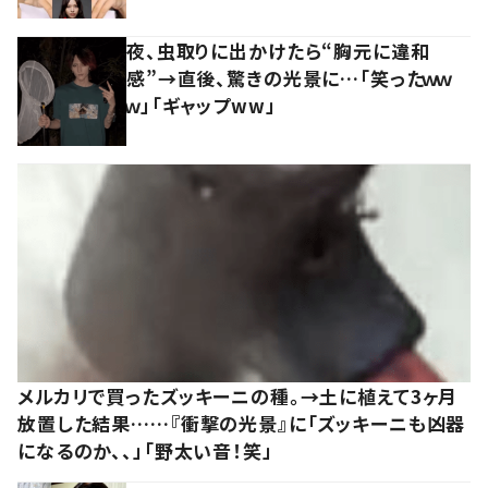
夜、虫取りに出かけたら“胸元に違和
感”→直後、驚きの光景に…「笑ったｗｗ
ｗ」「ギャップww」
メルカリで買ったズッキーニの種。→土に植えて3ヶ月
放置した結果……『衝撃の光景』に「ズッキーニも凶器
になるのか、、」「野太い音！笑」