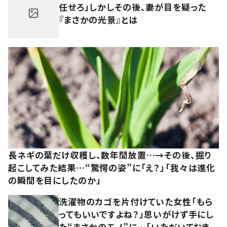
任せろ」しかしその後、妻が目を疑った
『まさかの光景』とは
長ネギの葉だけ収穫し、数年間放置…→その後、掘り
起こしてみた結果…“驚愕の姿”に「え？」「我々は進化
の瞬間を目にしたのか」
洗濯物のカゴを片付けていた女性「もら
ってもいいですよね？」思いがけず手にし
た“まさかのモノ”に…「いただいておき