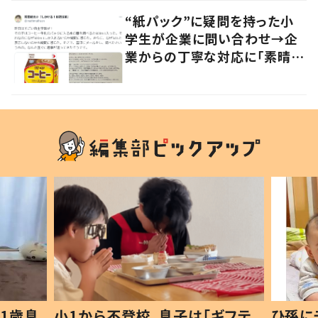
“紙パック”に疑問を持った小
学生が企業に問い合わせ→企
業からの丁寧な対応に「素晴ら
しい」の声
1歳息
小1から不登校、息子は「ギフテ
ひ孫に