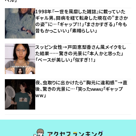
1998年『一世を風靡した雑誌』に載っていた
ギャル男。闘病を経て転身した現在の”まさか
の姿”に…「ギャップ！！」「まさかすぎる」「今も
昔もかっこいい」「素晴らしい」
スッピン女性→戸田恵梨香さん風メイクをし
た結果……驚きの光景に「本人かと思った」
「ベースが美しい」「似すぎ！！」
夜、虫取りに出かけたら“胸元に違和感”→直
後、驚きの光景に…「笑ったｗｗｗ」「ギャップ
ww」