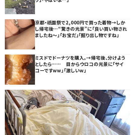
京都・祇園祭で2,000円で買った着物→しか
し帰宅後…“驚きの光景”に「良い買い物され
ましたね～」「お宝だ」「掘り出し物ですね」
ミスドでドーナツを購入。→帰宅後、分けよう
としたら…… 目からウロコの光景に「サイ
コーですww」「激しいw」