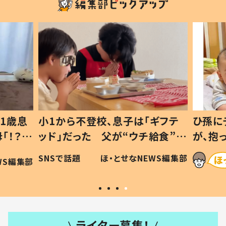
1歳息
小1から不登校、息子は「ギフテ
ひ孫に
「！？」
ッド」だった 父が“ウチ給食”を
が、抱
に「可愛
作り続ける理由とは #令和の親
「涙が
SNSで話題
ほ・とせなNEWS編集部
WS編集部
#令和の子
い」
ライター募集！