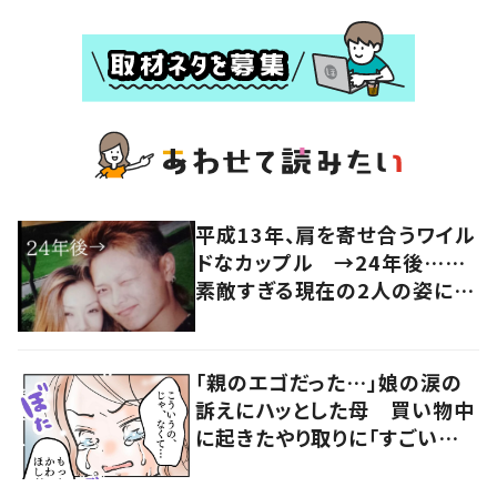
平成13年、肩を寄せ合うワイル
ドなカップル →24年後……
素敵すぎる現在の2人の姿に
「仲睦まじい」「深い愛情」
「親のエゴだった…」娘の涙の
訴えにハッとした母 買い物中
に起きたやり取りに「すごい分
かる」「改めて気付かされた」