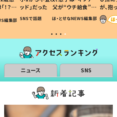
「！？」
ッド」だった 父が“ウチ給食”を
が、抱
に「可愛
作り続ける理由とは #令和の親
「涙が
SNSで話題
ほ・とせなNEWS編集部
WS編集部
#令和の子
い」
ニュース
SNS