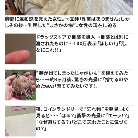
胸部に違和感を覚えた女性。→医師「異常はありません」しか
しその後…判明した”まさかの病”。女性の現在に迫る
ドラッグストアで目薬を購入→目薬とは別に
渡されたものに…180万表示「ほしい！」「え、
なにこれ！！」
“芽が出てしまったじゃがいも”を植えてみた
ら…→約3ヶ月後、驚きの光景に「捨てるのや
めたｗｗ」「育ててみたいです！」
夜、コインランドリーで“忘れ物”を発見。よく
見ると……「はぁ？」衝撃の光景に「エーッ！？」
「なぜ落ちてる？」「どこで忘れたことに気づく
の？」