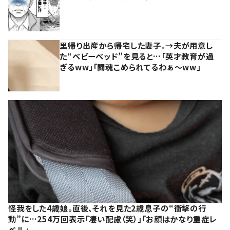
里帰り出産から帰宅した妻子。→夫が用意し
た“ベビーベッド”を見ると…「英才教育が過
ぎるww」「闘魂こめられてるわぁ～ww」
怪我をした4歳娘。直後、それを見た2歳息子の“衝撃の行
動”に…254万回表示「凄い配慮（笑）」「お顔はかなり重症レ
ベル」