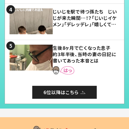
じいじを駅で待つ孫たち じい
じが来た瞬間…！？「じいじイケ
メン」「デレッデレ」「嬉しくて可
愛くてたまらない」「幸せになれ
る」
生後8ヶ月で亡くなった息子
約3年半後、当時の妻の日記に
書いてあった本音とは
6位以降はこちら