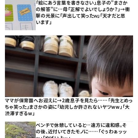
「絵にあう言葉を書きなさい」息子の”まさか
の解答”に…母「正解でよいでしょうか？」→衝
撃の光景に「声出して笑ったｗ」「天才だと思
います」
ママが保育園へお迎えに→2歳息子を見たら……「先生とめっ
ちゃ笑った」まさかの姿に「幼児しか許されないヤツww」「大
渋滞すぎるw」
ベンチで休憩していると…遠方に違和感。そ
の後、近付いてきたモノに……「ぐぅわぁッッ
ッ」「やばいよ…」