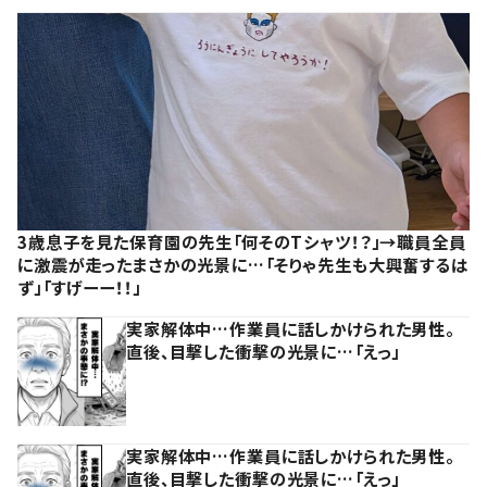
3歳息子を見た保育園の先生「何そのTシャツ！？」→職員全員
に激震が走ったまさかの光景に…「そりゃ先生も大興奮するは
ず」「すげーー！！」
実家解体中…作業員に話しかけられた男性。
直後、目撃した衝撃の光景に…「えっ」
実家解体中…作業員に話しかけられた男性。
直後、目撃した衝撃の光景に…「えっ」