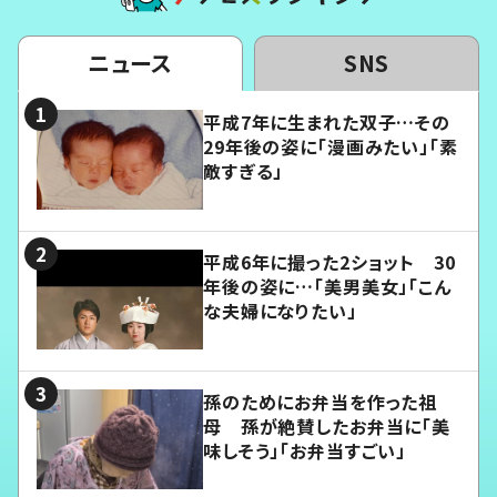
ニュース
SNS
平成7年に生まれた双子…その
29年後の姿に「漫画みたい」「素
敵すぎる」
平成6年に撮った2ショット 30
年後の姿に…「美男美女」「こん
な夫婦になりたい」
孫のためにお弁当を作った祖
母 孫が絶賛したお弁当に「美
味しそう」「お弁当すごい」