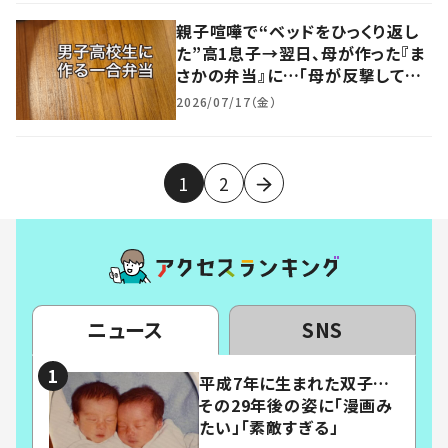
親子喧嘩で“ベッドをひっくり返し
た”高1息子→翌日、母が作った『ま
さかの弁当』に…「母が反撃してま
すぞ」「この発想は最高」
2026/07/17（金）
1
2
ニュース
SNS
平成7年に生まれた双子…
その29年後の姿に「漫画み
たい」「素敵すぎる」