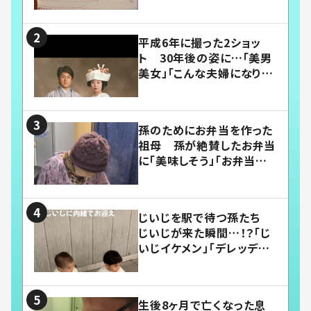
平成6年に撮った2ショッ
ト 30年後の姿に…「美男
美女」「こんな夫婦になりた
い」
孫のためにお弁当を作った
祖母 孫が絶賛したお弁当
に「美味しそう」「お弁当すご
い」
じいじを駅で待つ孫たち
じいじが来た瞬間…！？「じ
いじイケメン」「デレッデレ」
「嬉しくて可愛くてたまらな
い」「幸せになれる」
生後8ヶ月で亡くなった息