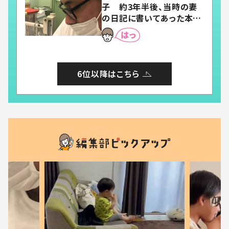
子 約3年半後、当時の妻
の日記に書いてあった本音
とは
6位以降はこちら