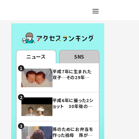
ニュース
SNS
平成7年に生まれた
双子…その29年後
の姿に「漫画みたい」
「素敵すぎる」
平成6年に撮った2シ
ョット 30年後の姿
に…「美男美女」「こ
んな夫婦になりた
い」
孫のためにお弁当を
作った祖母 孫が絶