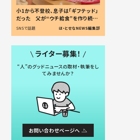
小1から不登校、息子は「ギフテッド」
だった 父が“ウチ給食”を作り続け
る理由とは #令和の親 #令和の子
SNSで話題
ほ・とせなNEWS編集部
ライター募集！
“人”のグッドニュースの取材・執筆をし
てみませんか？
お問い合わせページへ