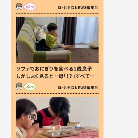
た本音とは
ほ・とせなNEWS編集部
ソファでおにぎりを食べる1歳息子
しかしよく見ると…母「！？」すべてを
察した母の投稿に「可愛いから許
ほ・とせなNEWS編集部
す！」「現行犯〜」