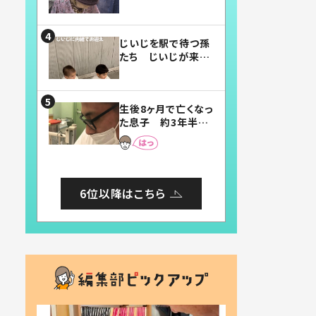
賛したお弁当に「美
味しそう」「お弁当す
ごい」
じいじを駅で待つ孫
たち じいじが来た
瞬間…！？「じいじイ
ケメン」「デレッデレ」
「嬉しくて可愛くてた
生後8ヶ月で亡くなっ
まらない」「幸せにな
た息子 約3年半
れる」
後、当時の妻の日記
に書いてあった本音
とは
6位以降はこちら