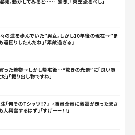
濯機。動かしてみると……「驚き」「東芝恐るべし」
々の道を歩んでいた”男女。しかし10年後の現在→”ま
も遠回りしたんだね」「素敵過ぎる」
円で買った着物→しかし帰宅後…“驚きの光景”に「良い買
だ」「掘り出し物ですね」
生「何そのTシャツ！？」→職員全員に激震が走ったまさ
大興奮するはず」「すげーー！！」