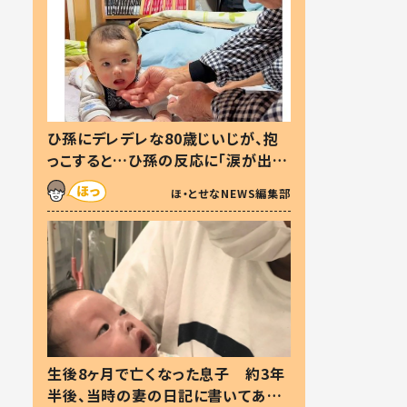
ひ孫にデレデレな80歳じいじが、抱
っこすると…ひ孫の反応に「涙が出ま
した」「可愛くて仕方ない」
ほ・とせなNEWS編集部
生後8ヶ月で亡くなった息子 約3年
半後、当時の妻の日記に書いてあっ