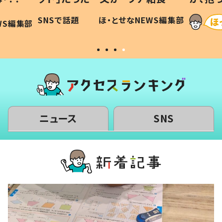
和の親
「涙が出ました」「可愛くて仕方な
WS編集部
ほ・とせなNEWS編集部
い」
ニュース
SNS