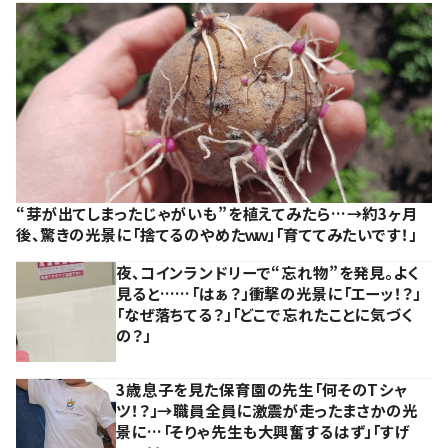
“芽が出てしまったじゃがいも”を植えてみたら…→約3ヶ月
後、驚きの光景に「捨てるのやめたｗｗ」「育ててみたいです！」
夜、コインランドリーで“忘れ物”を発見。よく
見ると……「はぁ？」衝撃の光景に「エーッ！？」
「なぜ落ちてる？」「どこで忘れたことに気づく
の？」
3歳息子を見た保育園の先生「何そのTシャ
ツ！？」→職員全員に激震が走ったまさかの光
景に…「そりゃ先生も大興奮するはず」「すげ