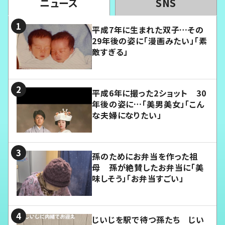
ニュース
SNS
平成7年に生まれた双子…その
29年後の姿に「漫画みたい」「素
敵すぎる」
平成6年に撮った2ショット 30
年後の姿に…「美男美女」「こん
な夫婦になりたい」
孫のためにお弁当を作った祖
母 孫が絶賛したお弁当に「美
味しそう」「お弁当すごい」
じいじを駅で待つ孫たち じい