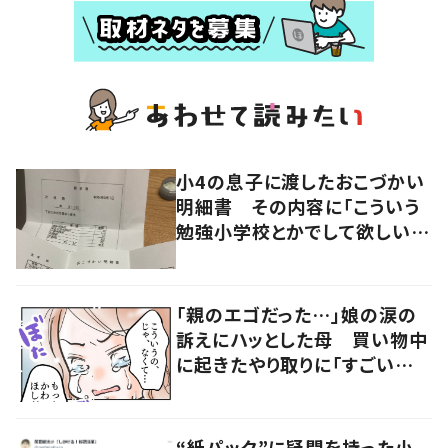
小4の息子に渡したおこづかい
明細書 その内容に「こういう
勉強小学校とかでして欲しい」
「社会勉強になりますね」の声
「親のエゴだった…」娘の涙の
訴えにハッとした母 買い物中
に起きたやり取りに「すごい分
かる」「改めて気付かされた」
“紙パック”に疑問を持った小