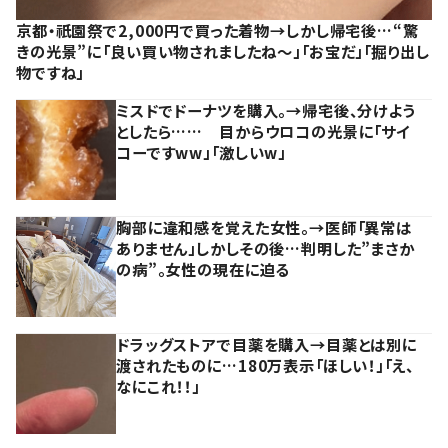
京都・祇園祭で2,000円で買った着物→しかし帰宅後…“驚
きの光景”に「良い買い物されましたね～」「お宝だ」「掘り出し
物ですね」
ミスドでドーナツを購入。→帰宅後、分けよう
としたら…… 目からウロコの光景に「サイ
コーですww」「激しいw」
胸部に違和感を覚えた女性。→医師「異常は
ありません」しかしその後…判明した”まさか
の病”。女性の現在に迫る
ドラッグストアで目薬を購入→目薬とは別に
渡されたものに…180万表示「ほしい！」「え、
なにこれ！！」