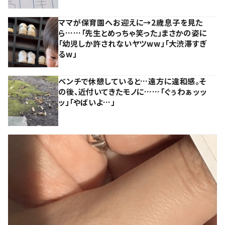
ママが保育園へお迎えに→2歳息子を見た
ら……「先生とめっちゃ笑った」まさかの姿に
「幼児しか許されないヤツww」「大渋滞すぎ
るw」
ベンチで休憩していると…遠方に違和感。そ
の後、近付いてきたモノに……「ぐぅわぁッッ
ッ」「やばいよ…」