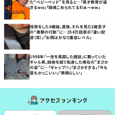
た“ベビーベッド”を見ると…「英才教育が過
ぎるww」「闘魂こめられてるわぁ～ww」
怪我をした4歳娘。直後、それを見た2歳息子
の“衝撃の行動”に…254万回表示「凄い配
慮（笑）」「お顔はかなり重症レベル」
1998年『一世を風靡した雑誌』に載っていた
ギャル男。闘病を経て転身した現在の”まさか
の姿”に…「ギャップ！！」「まさかすぎる」「今も
昔もかっこいい」「素晴らしい」