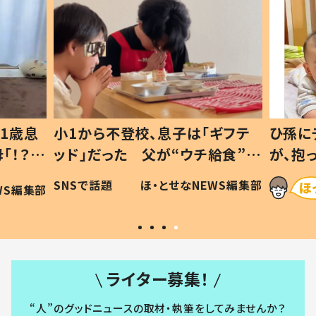
ギフテ
ひ孫にデレデレな80歳じいじ
給食”を
が、抱っこすると…ひ孫の反応に
和の親
「涙が出ました」「可愛くて仕方な
WS編集部
ほ・とせなNEWS編集部
い」
ライター募集！
“人”のグッドニュースの取材・執筆をしてみませんか？