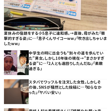
夏休みの宿題をする小5息子に違和感。→直後、母がみた『衝
撃的すぎる姿』に…「息子くんサイコーww」「吹き出しちゃいま
したww」
中学生の時に出会うも“別々の道を歩んでい
た”男女。しかし10年後の現在→”まさかすぎ
る姿”に…「2人とも遠回りしたんだね」「素敵
過ぎる」
スタバでワッフルを注文した女性。しかしそ
の後、SNSが騒然とした投稿に…「知らなか
った」「ヤバい安い」
産婦人科で看護師さんに「綺麗なお顔」と言