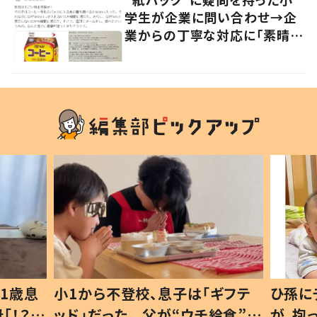
学生が企業に問い合わせ→企
業からの丁寧な対応に「素晴ら
しい」の声
ギフテ
ひ孫にデレデレな80歳じいじ
給食”を
が、抱っこすると…ひ孫の反応に