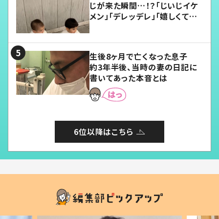
じが来た瞬間…！？「じいじイケ
メン」「デレッデレ」「嬉しくて可
愛くてたまらない」「幸せになれ
る」
生後8ヶ月で亡くなった息子
約3年半後、当時の妻の日記に
書いてあった本音とは
6位以降はこちら