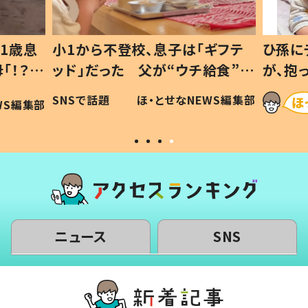
1歳息
小1から不登校、息子は「ギフテ
ひ孫に
「！？」
ッド」だった 父が“ウチ給食”を
が、抱
に「可愛
作り続ける理由とは #令和の親
「涙が
SNSで話題
ほ・とせなNEWS編集部
WS編集部
#令和の子
い」
ニュース
SNS