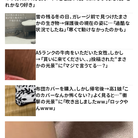
れかなり好き」
雪の残る冬の日、ガレージ前で見つけたまさ
かの生き物→保護後の現在の姿に…「過酷な
状況でしたね」「寒くて動けなかったのかも」
A5ランクの牛肉をいただいた女性。しかし
→「貰いに来てください、、」投稿された“まさ
かの光景”に「マジで言うてる…？」
布団カバーを購入。しかし帰宅後→高1娘「こ
のカバーなんか怖くない？」よく見ると…”衝
撃の光景”に「吹き出しましたww」「ロックや
んwww」