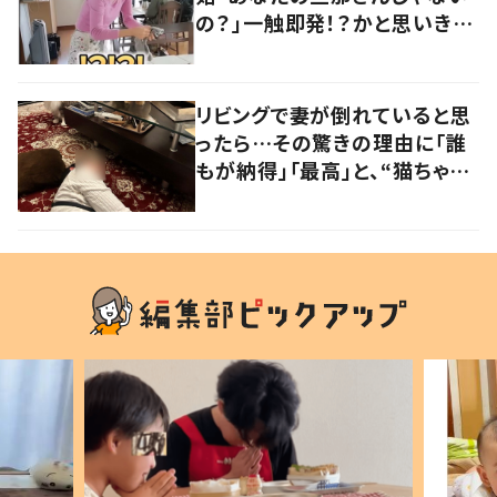
の？」一触即発！？かと思いき
や…持ち主が判明し「声だして
大爆笑しちゃった」
リビングで妻が倒れていると思
ったら…その驚きの理由に「誰
もが納得」「最高」と、“猫ちゃん
好きユーザー”からの共感集ま
る！