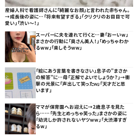
産婦人科で看護師さんに「綺麗なお顔」と言われた赤ちゃん。
→成長後の姿に…「将来有望すぎる」「クリクリのお目目で可
愛い」「渋い～！」
スーパーに夫を連れて行くと…妻「おーいw」
まさかの行動に「奥さん美人！」「めっちゃわか
るww」「楽しそうww」
「絵にあう言葉を書きなさい」息子の”まさか
の解答”に…母「正解でよいでしょうか？」→衝
撃の光景に「声出して笑ったｗ」「天才だと思
います」
ママが保育園へお迎えに→2歳息子を見た
ら……「先生とめっちゃ笑った」まさかの姿に
「幼児しか許されないヤツww」「大渋滞すぎ
るw」