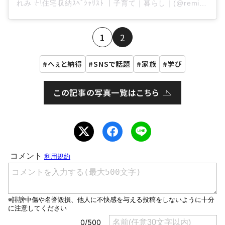
れみ 𓍯住宅収納ｽﾍﾟｼｬﾘｽﾄ ｜子育て｜暮らし｜(@remi_03_home)がシェアした投稿
1
2
へぇと納得
SNSで話題
家族
学び
この記事の写真一覧はこちら