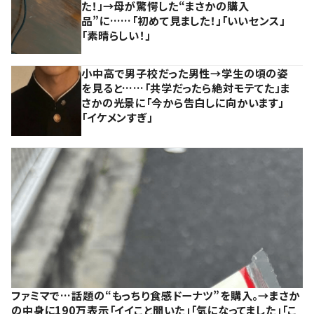
た！」→母が驚愕した“まさかの購入
品”に……「初めて見ました！」「いいセンス」
「素晴らしい！」
小中高で男子校だった男性→学生の頃の姿
を見ると……「共学だったら絶対モテてた」ま
さかの光景に「今から告白しに向かいます」
「イケメンすぎ」
ファミマで…話題の“もっちり食感ドーナツ”を購入。→まさか
の中身に190万表示「イイこと聞いた」「気になってました」「こ