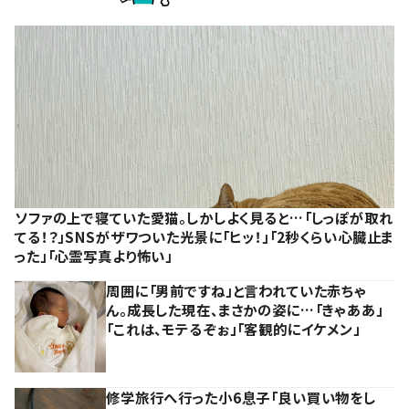
ソファの上で寝ていた愛猫。しかしよく見ると…「しっぽが取れ
てる！？」SNSがザワついた光景に「ヒッ！」「2秒くらい心臓止ま
った」「心霊写真より怖い」
周囲に「男前ですね」と言われていた赤ちゃ
ん。成長した現在、まさかの姿に…「きゃああ」
「これは、モテるぞぉ」「客観的にイケメン」
修学旅行へ行った小6息子「良い買い物をし