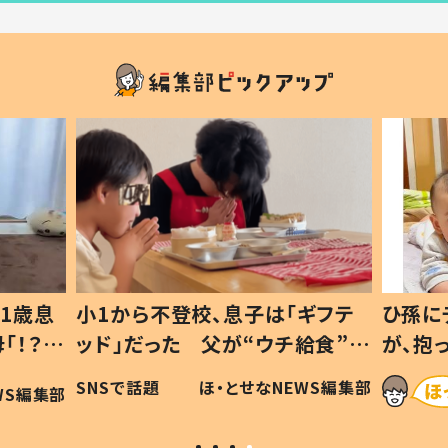
1歳息
小1から不登校、息子は「ギフテ
ひ孫に
「！？」
ッド」だった 父が“ウチ給食”を
が、抱
に「可愛
作り続ける理由とは #令和の親
「涙が
SNSで話題
ほ・とせなNEWS編集部
WS編集部
#令和の子
い」