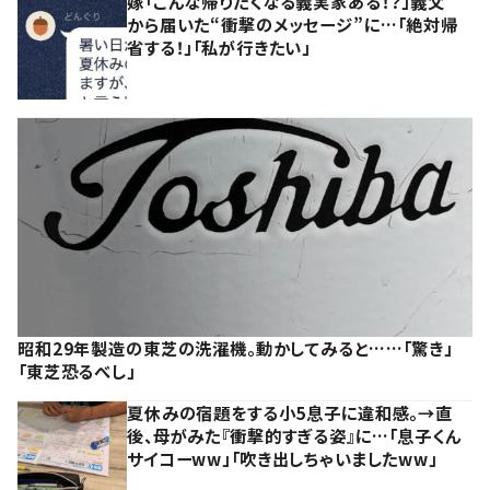
嫁「こんな帰りたくなる義実家ある！？」義父
から届いた“衝撃のメッセージ”に…「絶対帰
省する！」「私が行きたい」
昭和29年製造の東芝の洗濯機。動かしてみると……「驚き」
「東芝恐るべし」
夏休みの宿題をする小5息子に違和感。→直
後、母がみた『衝撃的すぎる姿』に…「息子くん
サイコーww」「吹き出しちゃいましたww」