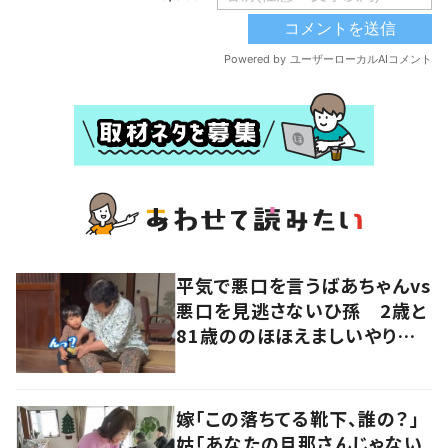
平気で悪口を言うばあちゃんvs
悪口を見逃さないひ孫 2歳と
81歳ののほほえましいやり取り
に「口悪いけど可愛い」の声
嫁「この落ちてる靴下、誰の？」
姑「あなたの旦那さんじゃない