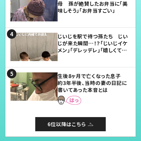
母 孫が絶賛したお弁当に「美
味しそう」「お弁当すごい」
じいじを駅で待つ孫たち じい
じが来た瞬間…！？「じいじイケ
メン」「デレッデレ」「嬉しくて可
愛くてたまらない」「幸せになれ
る」
生後8ヶ月で亡くなった息子
約3年半後、当時の妻の日記に
書いてあった本音とは
6位以降はこちら