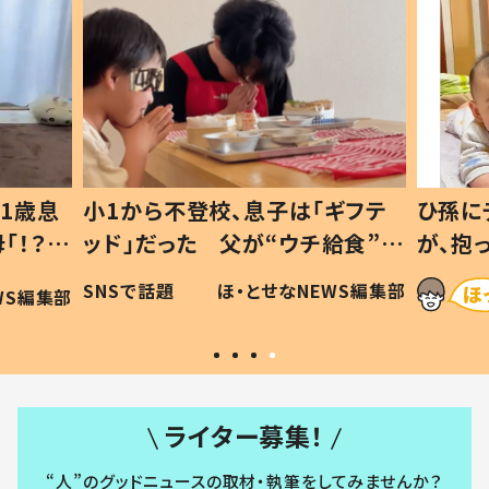
1歳息
小1から不登校、息子は「ギフテ
ひ孫に
「！？」
ッド」だった 父が“ウチ給食”を
が、抱
に「可愛
作り続ける理由とは #令和の親
「涙が
SNSで話題
ほ・とせなNEWS編集部
WS編集部
#令和の子
い」
ライター募集！
“人”のグッドニュースの取材・執筆をしてみませんか？