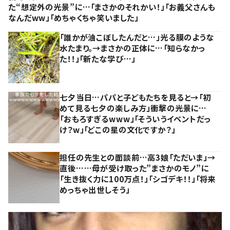
た“想定外の光景”に…「まさかのそれかい！」「お義父さんも
なんだww」「めちゃくちゃ笑いました」
「誰かが油こぼしたんだと…」光る膜のような
水たまり。→まさかの正体に…「知らなかっ
た！！」「新たな学び…」
七夕当日…パパと子どもたちを見ると→「初
めて見る七夕の楽しみ方」衝撃の光景に…
「おもろすぎるwww」「そういうイベントだっ
け？w」「どこの星の文化ですか？」
担任の先生との面談前…高3娘「ただいま」→
直後……母が受け取った”まさかのモノ”に
「生き抜く力に100万点！」「シゴデキ！！」「将来
めっちゃ出世しそう」