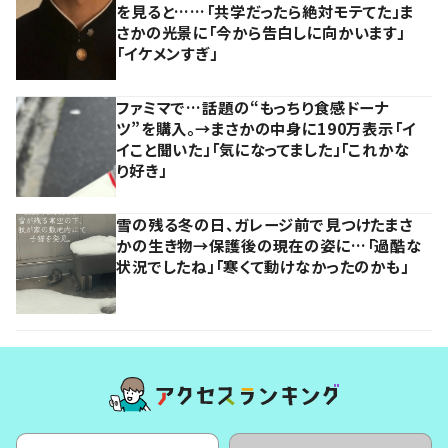
を見ると……「共学だったら絶対モテてた」ま
さかの光景に「今から告白しに向かいます」
「イケメンすぎ」
ファミマで…話題の“もっちり食感ドーナ
ツ”を購入。→まさかの中身に190万表示「イ
イこと聞いた」「気になってました」「これかな
り好き」
雪の残る冬の日、ガレージ前で見つけたまさ
かの生き物→保護後の現在の姿に…「過酷な
状況でしたね」「寒くて動けなかったのかも」