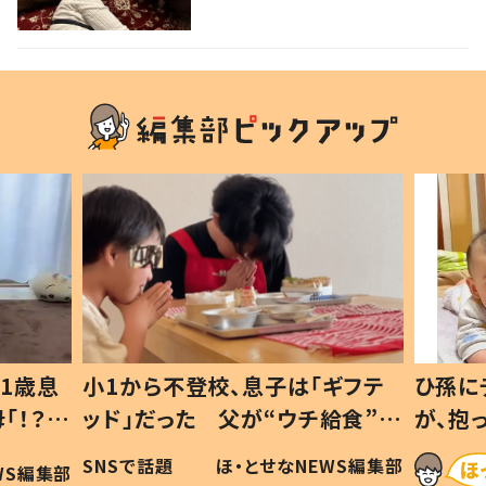
好きユーザー”からの共感集ま
る！
1歳息
小1から不登校、息子は「ギフテ
ひ孫に
「！？」
ッド」だった 父が“ウチ給食”を
が、抱
に「可愛
作り続ける理由とは #令和の親
「涙が
SNSで話題
ほ・とせなNEWS編集部
WS編集部
#令和の子
い」