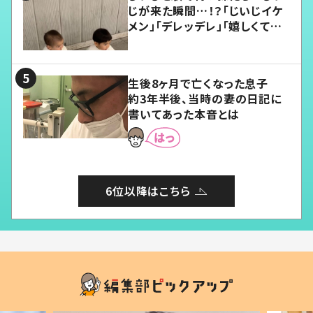
じが来た瞬間…！？「じいじイケ
メン」「デレッデレ」「嬉しくて可
愛くてたまらない」「幸せになれ
る」
生後8ヶ月で亡くなった息子
約3年半後、当時の妻の日記に
書いてあった本音とは
6位以降はこちら