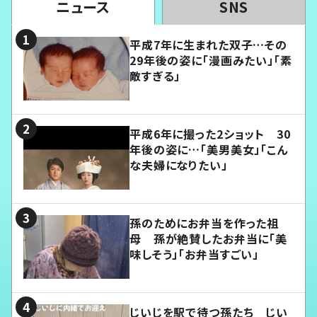
ニュース
SNS
平成7年に生まれた双子…その
29年後の姿に「漫画みたい」「素
敵すぎる」
平成6年に撮った2ショット 30
年後の姿に…「美男美女」「こん
な夫婦になりたい」
孫のためにお弁当を作った祖
母 孫が絶賛したお弁当に「美
味しそう」「お弁当すごい」
じいじを駅で待つ孫たち じい