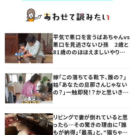
平気で悪口を言うばあちゃんvs
悪口を見逃さないひ孫 2歳と
81歳ののほほえましいやり取り
に「口悪いけど可愛い」の声
嫁「この落ちてる靴下、誰の？」
姑「あなたの旦那さんじゃない
の？」一触即発！？かと思いき
や…持ち主が判明し「声だして
大爆笑しちゃった」
リビングで妻が倒れていると思
ったら…その驚きの理由に「誰
もが納得」「最高」と、“猫ちゃん