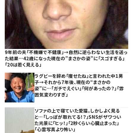
9年前の夫「不機嫌で不健康」→自然に逆らわない生活を送っ
た結果…42歳になった現在の”まさかの姿”に「スゴすぎる」
「20は若く見える」
ラグビーを辞め「痩せたね」と言われた中1男
子→それから7年後、現在の“まさかの
姿”に…「ガチでえぐい」「何があったの？」「雰
囲気変わりすぎ」
ソファの上で寝ていた愛猫。しかしよく見る
と…「しっぽが取れてる！？」SNSがザワつい
た光景に「ヒッ！」「2秒くらい心臓止まった」
「心霊写真より怖い」