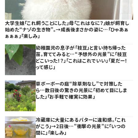
大学生娘「これ飼うことにした」母「これはなに？」娘が飼育し
始めた“ナゾの生き物”。→成長後まさかの姿に…「ひゃあぁ
ぁぁぁ」「楽しみ」
幼稚園児の息子が「枝豆」と言い持ち帰った
苗。育ててみると…“予想外の光景”に「枝豆
どこいった！？」「これはこれでいい」「夏だー！
って感じ」
草ボーボーの庭“除草剤なし”で対策した
ら…数日後の驚きの光景に「初めて目にしま
した」「お手軽で確実に効果」
冷蔵庫に大量にあるバターに違和感。「これ
がこう」→2日後…”衝撃の光景”に「いつの
間に」「楽しみ」