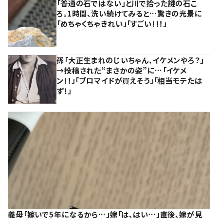
「普通の石ではない」と川で拾った謎の石こ
ろ。1時間、洗い続けてみると…驚きの光景に
「めちゃくちゃきれい」「すごい！！！」
孫「大正生まれのじいちゃん、イケメンやろ？」
→投稿された“まさかの姿”に…「イケメ
ン！！」「ブロマイドが買えそう」「相当モテたは
ず！」
義母「嫁いで5年になるから…」嫁「は、はい…」直後、嫁が見