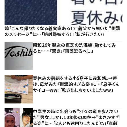
嫁「こんな帰りたくなる義実家ある！？」義父から届いた“衝撃
のメッセージ”に…「絶対帰省する！」「私が行きたい」
昭和29年製造の東芝の洗濯機。動かしてみ
ると……「驚き」「東芝恐るべし」
夏休みの宿題をする小5息子に違和感。→直
後、母がみた『衝撃的すぎる姿』に…「息子くん
サイコーww」「吹き出しちゃいましたww」
中学生の時に出会うも“別々の道を歩んでい
た”男女。しかし10年後の現在→”まさかすぎ
る姿”に…「2人とも遠回りしたんだね」「素敵