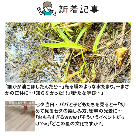
「誰かが油こぼしたんだと…」光る膜のような水たまり。→まさ
かの正体に…「知らなかった！！」「新たな学び…」
七夕当日…パパと子どもたちを見ると→「初
めて見る七夕の楽しみ方」衝撃の光景に…
「おもろすぎるwww」「そういうイベントだっ
け？w」「どこの星の文化ですか？」