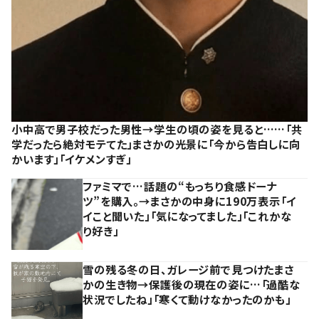
小中高で男子校だった男性→学生の頃の姿を見ると……「共
学だったら絶対モテてた」まさかの光景に「今から告白しに向
かいます」「イケメンすぎ」
ファミマで…話題の“もっちり食感ドーナ
ツ”を購入。→まさかの中身に190万表示「イ
イこと聞いた」「気になってました」「これかな
り好き」
雪の残る冬の日、ガレージ前で見つけたまさ
かの生き物→保護後の現在の姿に…「過酷な
状況でしたね」「寒くて動けなかったのかも」