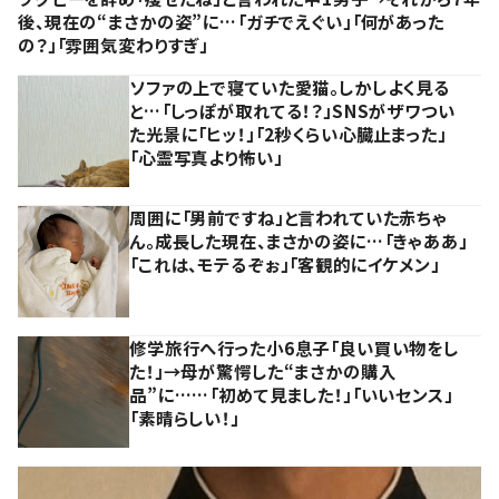
後、現在の“まさかの姿”に…「ガチでえぐい」「何があった
の？」「雰囲気変わりすぎ」
ソファの上で寝ていた愛猫。しかしよく見る
と…「しっぽが取れてる！？」SNSがザワつい
た光景に「ヒッ！」「2秒くらい心臓止まった」
「心霊写真より怖い」
周囲に「男前ですね」と言われていた赤ちゃ
ん。成長した現在、まさかの姿に…「きゃああ」
「これは、モテるぞぉ」「客観的にイケメン」
修学旅行へ行った小6息子「良い買い物をし
た！」→母が驚愕した“まさかの購入
品”に……「初めて見ました！」「いいセンス」
「素晴らしい！」