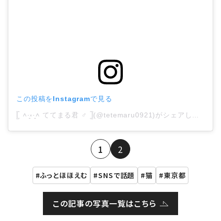
この投稿をInstagramで見る
𓊈 ˄·͈༝·͈˄ ててまる君 ♂ 𓊉(@tetemaru0921)がシェアした投稿
1
2
ふっとほほえむ
SNSで話題
猫
東京都
この記事の写真一覧はこちら