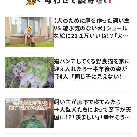
【犬のために庭を作った飼い主
VS 遊ぶ気のない犬】シュール
な絵に21.1万いいね！？「犬の
強い意志を感じる」
猫パンチしてくる野良猫を家に
迎え入れたら→半年後の姿が
「別人」「同じ子に見えない！」
飼い主が廊下で寝てみたら…
→大型犬たちによって廊下が天
国に！？「羨ましい」「幸せそう」
の声