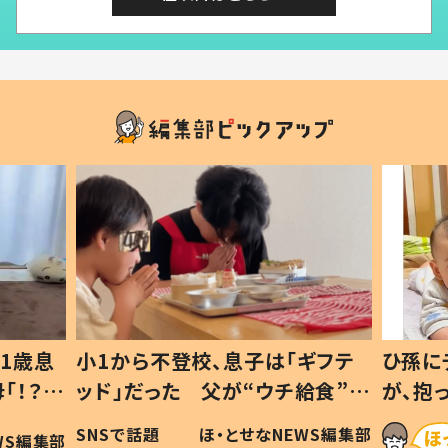
1歳息
小1から不登校、息子は「ギフテ
ひ孫に
「！？」
ッド」だった 父が“ウチ給食”を
が、抱
に「可愛
作り続ける理由とは #令和の親
「涙が
SNSで話題
ほ・とせなNEWS編集部
WS編集部