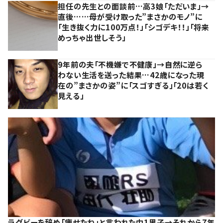
担任の先生との面談前…高3娘「ただいま」→
直後……母が受け取った”まさかのモノ”に
「生き抜く力に100万点！」「シゴデキ！！」「将来
めっちゃ出世しそう」
9年前の夫「不機嫌で不健康」→自然に逆ら
わない生活を送った結果…42歳になった現
在の”まさかの姿”に「スゴすぎる」「20は若く
見える」
ラグビーを辞め「痩せたね」と言われた中1男子→それから7年