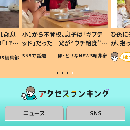
1歳息
小1から不登校、息子は「ギフテ
ひ孫に
「！？」
ッド」だった 父が“ウチ給食”を
が、抱
に「可愛
作り続ける理由とは #令和の親
「涙が
SNSで話題
ほ・とせなNEWS編集部
WS編集部
#令和の子
い」
ニュース
SNS