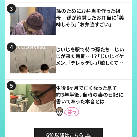
孫のためにお弁当を作った祖
母 孫が絶賛したお弁当に「美
味しそう」「お弁当すごい」
じいじを駅で待つ孫たち じい
じが来た瞬間…！？「じいじイケ
メン」「デレッデレ」「嬉しくて可
愛くてたまらない」「幸せになれ
る」
生後8ヶ月で亡くなった息子
約3年半後、当時の妻の日記に
書いてあった本音とは
6位以降はこちら