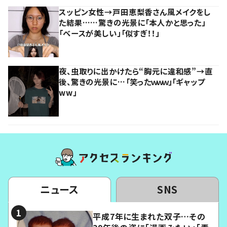
スッピン女性→戸田恵梨香さん風メイクをし
た結果……驚きの光景に「本人かと思った」
「ベースが美しい」「似すぎ！！」
夜、虫取りに出かけたら“胸元に違和感”→直
後、驚きの光景に…「笑ったｗｗｗ」「ギャップ
ww」
ニュース
SNS
平成7年に生まれた双子…その