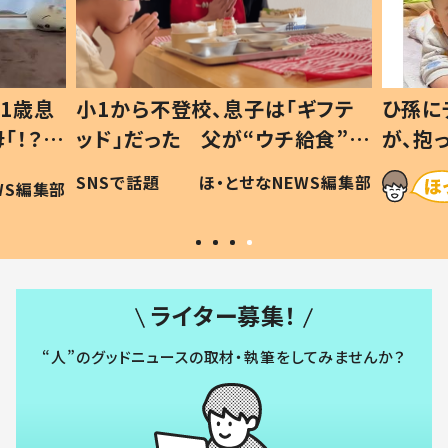
1歳息
小1から不登校、息子は「ギフテ
ひ孫に
「！？」
ッド」だった 父が“ウチ給食”を
が、抱
に「可愛
作り続ける理由とは #令和の親
「涙が
SNSで話題
ほ・とせなNEWS編集部
WS編集部
#令和の子
い」
ライター募集！
“人”のグッドニュースの取材・執筆をしてみませんか？