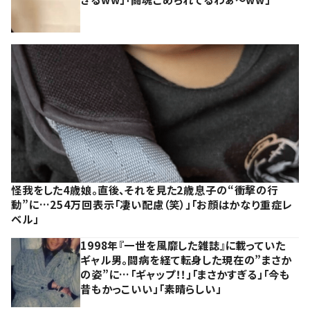
怪我をした4歳娘。直後、それを見た2歳息子の“衝撃の行
動”に…254万回表示「凄い配慮（笑）」「お顔はかなり重症レ
ベル」
1998年『一世を風靡した雑誌』に載っていた
ギャル男。闘病を経て転身した現在の”まさか
の姿”に…「ギャップ！！」「まさかすぎる」「今も
昔もかっこいい」「素晴らしい」