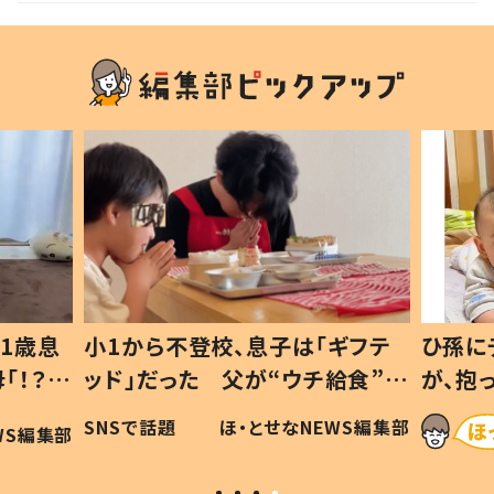
1歳息
小1から不登校、息子は「ギフテ
ひ孫に
「！？」
ッド」だった 父が“ウチ給食”を
が、抱
に「可愛
作り続ける理由とは #令和の親
「涙が
SNSで話題
ほ・とせなNEWS編集部
WS編集部
#令和の子
い」