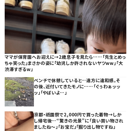
ママが保育園へお迎えに→2歳息子を見たら……「先生とめっ
ちゃ笑った」まさかの姿に「幼児しか許されないヤツww」「大
渋滞すぎるw」
ベンチで休憩していると…遠方に違和感。そ
の後、近付いてきたモノに……「ぐぅわぁッッ
ッ」「やばいよ…」
京都・祇園祭で2,000円で買った着物→しか
し帰宅後…“驚きの光景”に「良い買い物され
ましたね～」「お宝だ」「掘り出し物ですね」