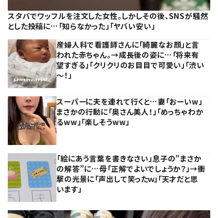
スタバでワッフルを注文した女性。しかしその後、SNSが騒然
とした投稿に…「知らなかった」「ヤバい安い」
産婦人科で看護師さんに「綺麗なお顔」と言
われた赤ちゃん。→成長後の姿に…「将来有
望すぎる」「クリクリのお目目で可愛い」「渋い
～！」
スーパーに夫を連れて行くと…妻「おーいw」
まさかの行動に「奥さん美人！」「めっちゃわか
るww」「楽しそうww」
「絵にあう言葉を書きなさい」息子の”まさか
の解答”に…母「正解でよいでしょうか？」→衝
撃の光景に「声出して笑ったｗ」「天才だと思
います」