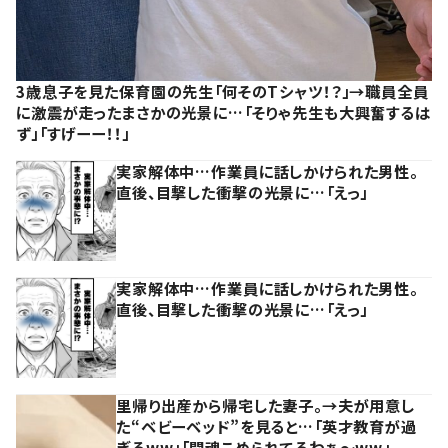
3歳息子を見た保育園の先生「何そのTシャツ！？」→職員全員
に激震が走ったまさかの光景に…「そりゃ先生も大興奮するは
ず」「すげーー！！」
実家解体中…作業員に話しかけられた男性。
直後、目撃した衝撃の光景に…「えっ」
実家解体中…作業員に話しかけられた男性。
直後、目撃した衝撃の光景に…「えっ」
里帰り出産から帰宅した妻子。→夫が用意し
た“ベビーベッド”を見ると…「英才教育が過
ぎるww」「闘魂こめられてるわぁ～ww」