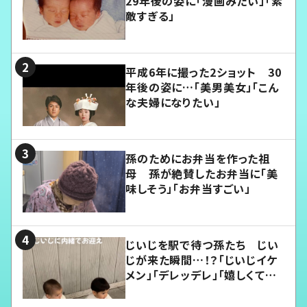
29年後の姿に「漫画みたい」「素
敵すぎる」
平成6年に撮った2ショット 30
年後の姿に…「美男美女」「こん
な夫婦になりたい」
孫のためにお弁当を作った祖
母 孫が絶賛したお弁当に「美
味しそう」「お弁当すごい」
じいじを駅で待つ孫たち じい
じが来た瞬間…！？「じいじイケ
メン」「デレッデレ」「嬉しくて可
愛くてたまらない」「幸せになれ
る」