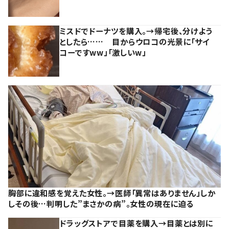
ミスドでドーナツを購入。→帰宅後、分けよう
としたら…… 目からウロコの光景に「サイ
コーですww」「激しいw」
胸部に違和感を覚えた女性。→医師「異常はありません」しか
しその後…判明した”まさかの病”。女性の現在に迫る
ドラッグストアで目薬を購入→目薬とは別に