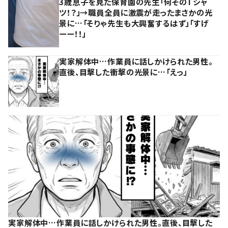
3歳息子を見た保育園の先生「何そのTシャ
ツ！？」→職員全員に激震が走ったまさかの光
景に…「そりゃ先生も大興奮するはず」「すげ
ーー！！」
実家解体中…作業員に話しかけられた男性。
直後、目撃した衝撃の光景に…「えっ」
実家解体中…作業員に話しかけられた男性。直後、目撃した