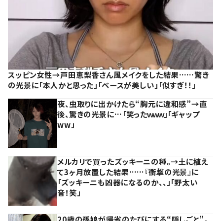
スッピン女性→戸田恵梨香さん風メイクをした結果……驚き
の光景に「本人かと思った」「ベースが美しい」「似すぎ！！」
夜、虫取りに出かけたら“胸元に違和感”→直
後、驚きの光景に…「笑ったｗｗｗ」「ギャップ
ww」
メルカリで買ったズッキーニの種。→土に植え
て3ヶ月放置した結果……『衝撃の光景』に
「ズッキーニも凶器になるのか、、」「野太い
音！笑」
20歳の孫娘が帰省のたびにする“隠しごと”。