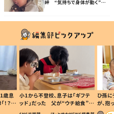
絆 “気持ちで身体が動く”幸
せの瞬間に涙が止まらない
1歳息
小1から不登校、息子は「ギフテ
ひ孫に
「！？」
ッド」だった 父が“ウチ給食”を
が、抱
に「可愛
作り続ける理由とは #令和の親
「涙が
SNSで話題
ほ・とせなNEWS編集部