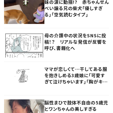
妹の涙に動揺!? 赤ちゃんせん
べい譲る兄の柴犬「優しすぎ
る」「空気読むタイプ」
母の介護中の状況をSNSに投
稿！？ リアルな発信が反響を
呼び、書籍化へ
ママが恋しくて…干してある服
を抱きしめる3歳娘に「可愛す
ぎて泣けちゃいます」「胸がキュ
ッとなりました」
脳性まひで肢体不自由の5歳児
とワンちゃんの美しすぎる