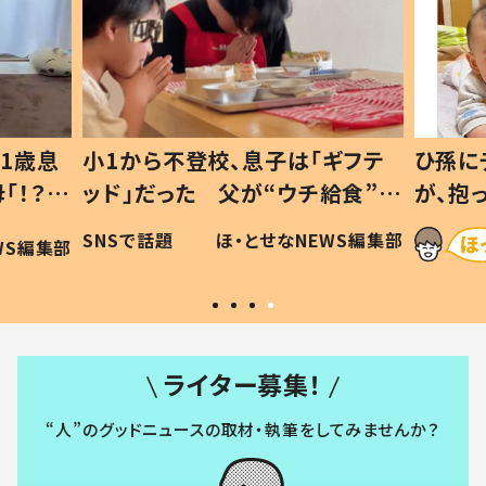
1歳息
小1から不登校、息子は「ギフテ
ひ孫に
「！？」
ッド」だった 父が“ウチ給食”を
が、抱
に「可愛
作り続ける理由とは #令和の親
「涙が
SNSで話題
ほ・とせなNEWS編集部
WS編集部
#令和の子
い」
ライター募集！
“人”のグッドニュースの取材・執筆をしてみませんか？