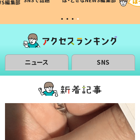
WS編集部
#令和の子
い」
ニュース
SNS