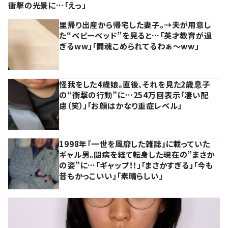
衝撃の光景に…「えっ」
里帰り出産から帰宅した妻子。→夫が用意し
た“ベビーベッド”を見ると…「英才教育が過
ぎるww」「闘魂こめられてるわぁ～ww」
怪我をした4歳娘。直後、それを見た2歳息子
の“衝撃の行動”に…254万回表示「凄い配
慮（笑）」「お顔はかなり重症レベル」
1998年『一世を風靡した雑誌』に載っていた
ギャル男。闘病を経て転身した現在の”まさか
の姿”に…「ギャップ！！」「まさかすぎる」「今も
昔もかっこいい」「素晴らしい」