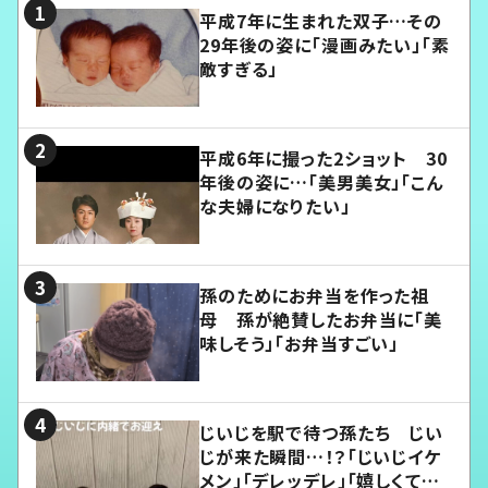
平成7年に生まれた双子…その
29年後の姿に「漫画みたい」「素
敵すぎる」
平成6年に撮った2ショット 30
年後の姿に…「美男美女」「こん
な夫婦になりたい」
孫のためにお弁当を作った祖
母 孫が絶賛したお弁当に「美
味しそう」「お弁当すごい」
じいじを駅で待つ孫たち じい
じが来た瞬間…！？「じいじイケ
メン」「デレッデレ」「嬉しくて可