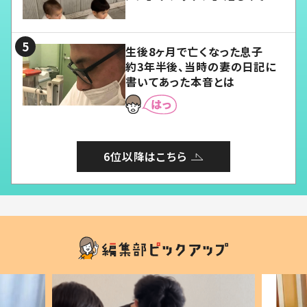
愛くてたまらない」「幸せになれ
る」
生後8ヶ月で亡くなった息子
約3年半後、当時の妻の日記に
書いてあった本音とは
6位以降はこちら