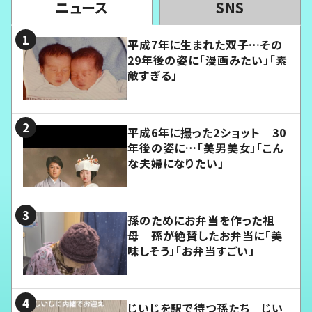
ニュース
SNS
平成7年に生まれた双子…その
29年後の姿に「漫画みたい」「素
敵すぎる」
平成6年に撮った2ショット 30
年後の姿に…「美男美女」「こん
な夫婦になりたい」
孫のためにお弁当を作った祖
母 孫が絶賛したお弁当に「美
味しそう」「お弁当すごい」
じいじを駅で待つ孫たち じい