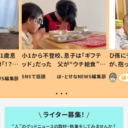
1歳息
小1から不登校、息子は「ギフテ
ひ孫に
「！？」
ッド」だった 父が“ウチ給食”を
が、抱
に「可愛
作り続ける理由とは #令和の親
「涙が
SNSで話題
ほ・とせなNEWS編集部
WS編集部
#令和の子
い」
ライター募集！
“人”のグッドニュースの取材・執筆をしてみませんか？