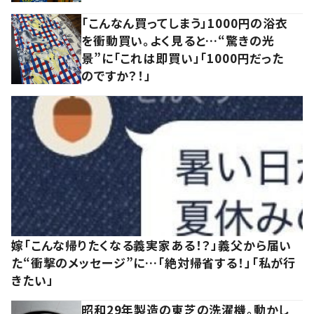
「こんなん買ってしまう」1000円の浴衣
を衝動買い。よく見ると…“驚きの光
景”に「これは即買い」「1000円だった
のですか？！」
嫁「こんな帰りたくなる義実家ある！？」義父から届い
た“衝撃のメッセージ”に…「絶対帰省する！」「私が行
きたい」
昭和29年製造の東芝の洗濯機。動かし