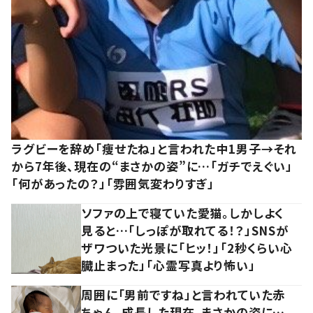
ラグビーを辞め「痩せたね」と言われた中1男子→それ
から7年後、現在の“まさかの姿”に…「ガチでえぐい」
「何があったの？」「雰囲気変わりすぎ」
ソファの上で寝ていた愛猫。しかしよく
見ると…「しっぽが取れてる！？」SNSが
ザワついた光景に「ヒッ！」「2秒くらい心
臓止まった」「心霊写真より怖い」
周囲に「男前ですね」と言われていた赤
ちゃん。成長した現在、まさかの姿に…