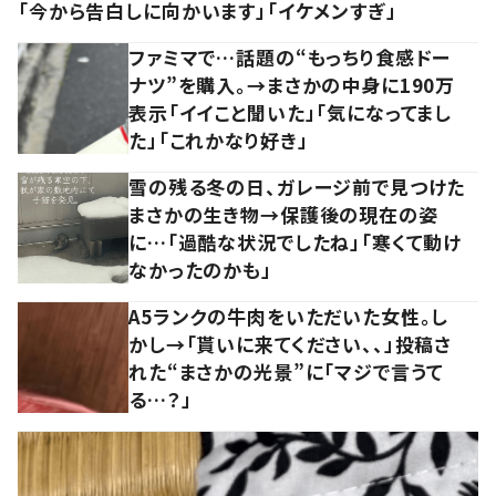
「今から告白しに向かいます」「イケメンすぎ」
ファミマで…話題の“もっちり食感ドー
ナツ”を購入。→まさかの中身に190万
表示「イイこと聞いた」「気になってまし
た」「これかなり好き」
雪の残る冬の日、ガレージ前で見つけた
まさかの生き物→保護後の現在の姿
に…「過酷な状況でしたね」「寒くて動け
なかったのかも」
A5ランクの牛肉をいただいた女性。し
かし→「貰いに来てください、、」投稿さ
れた“まさかの光景”に「マジで言うて
る…？」