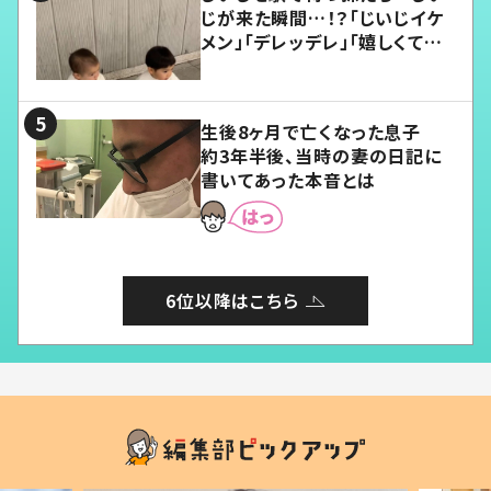
じが来た瞬間…！？「じいじイケ
メン」「デレッデレ」「嬉しくて可
愛くてたまらない」「幸せになれ
る」
生後8ヶ月で亡くなった息子
約3年半後、当時の妻の日記に
書いてあった本音とは
6位以降はこちら