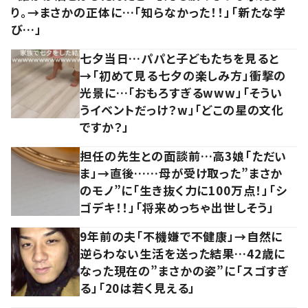
り。→まさかの正体に…「知らなかった！！」「新たな学
び…」
七夕当日…パパと子どもたちを見ると
→「初めて見る七夕の楽しみ方」衝撃の
光景に…「おもろすぎるwww」「そうい
うイベントだっけ？w」「どこの星の文化
ですか？」
担任の先生との面談前…高3娘「ただい
ま」→直後……母が受け取った”まさか
のモノ”に「生き抜く力に100万点！」「シ
ゴデキ！！」「将来めっちゃ出世しそう」
9年前の夫「不機嫌で不健康」→自然に
逆らわない生活を送った結果…42歳に
なった現在の”まさかの姿”に「スゴすぎ
る」「20は若く見える」