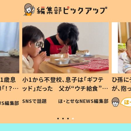
1歳息
小1から不登校、息子は「ギフテ
ひ孫に
「！？」
ッド」だった 父が“ウチ給食”を
が、抱
に「可愛
作り続ける理由とは #令和の親
「涙が
SNSで話題
ほ・とせなNEWS編集部
WS編集部
#令和の子
い」