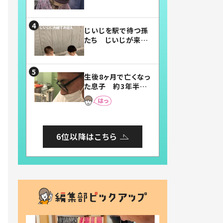
賛したお弁当に「美
味しそう」「お弁当す
ごい」
じいじを駅で待つ孫
たち じいじが来た
瞬間…！？「じいじイ
ケメン」「デレッデレ」
「嬉しくて可愛くてた
生後8ヶ月で亡くなっ
まらない」「幸せにな
た息子 約3年半
れる」
後、当時の妻の日記
に書いてあった本音
とは
6位以降はこちら