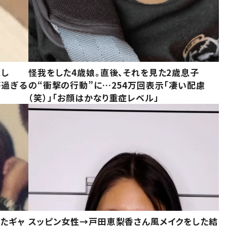
意し
怪我をした4歳娘。直後、それを見た2歳息子
が過ぎる
の“衝撃の行動”に…254万回表示「凄い配慮
（笑）」「お顔はかなり重症レベル」
いたギャ
スッピン女性→戸田恵梨香さん風メイクをした結