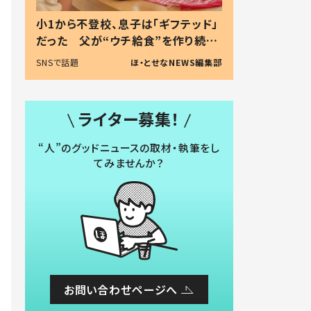
小1から不登校、息子は「ギフテッド」
だった 父が“ウチ給食”を作り続け
る理由とは #令和の親 #令和の子
SNSで話題
ほ・とせなNEWS編集部
ライター募集！
“人”のグッドニュースの取材・執筆をし
てみませんか？
お問い合わせページへ