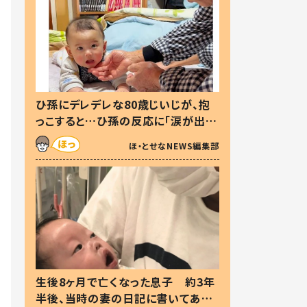
ひ孫にデレデレな80歳じいじが、抱
っこすると…ひ孫の反応に「涙が出ま
した」「可愛くて仕方ない」
ほ・とせなNEWS編集部
生後8ヶ月で亡くなった息子 約3年
半後、当時の妻の日記に書いてあっ