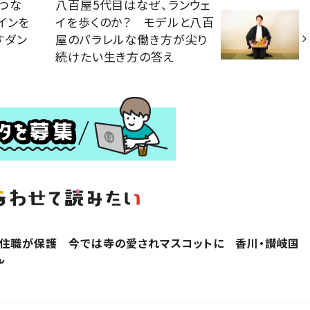
つな
八百屋5代目はなぜ、ランウェ
インを
イを歩くのか？ モデルと八百
すダン
屋のパラレルな働き方が尖り
続けたい生き方の答え
を住職が保護 今では寺の愛されマスコットに 香川・讃岐国
ん