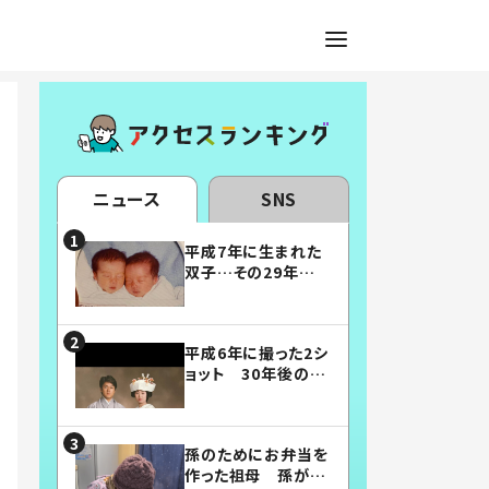
ニュース
SNS
平成7年に生まれた
双子…その29年後
の姿に「漫画みたい」
「素敵すぎる」
平成6年に撮った2シ
ョット 30年後の姿
に…「美男美女」「こ
んな夫婦になりた
い」
孫のためにお弁当を
作った祖母 孫が絶