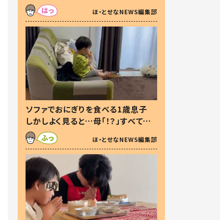
た本音とは
ほ・とせなNEWS編集部
ソファでおにぎりを食べる1歳息子
しかしよく見ると…母「！？」すべてを
察した母の投稿に「可愛いから許
ほ・とせなNEWS編集部
す！」「現行犯〜」