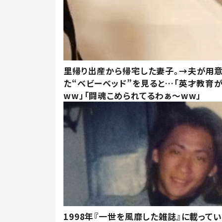
里帰り出産から帰宅した妻子。→夫が用
た“ベビーベッド”を見ると…「英才教育
ww」「闘魂こめられてるわぁ～ww」
1998年『一世を風靡した雑誌』に載って