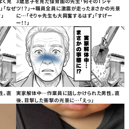
よく見
3歳息子を見た保育園の先生「何そのTシャ
」「なぜ
ツ！？」→職員全員に激震が走ったまさかの光景
」
に…「そりゃ先生も大興奮するはず」「すげー
ー！！」
性。直
実家解体中…作業員に話しかけられた男性。直
後、目撃した衝撃の光景に…「えっ」