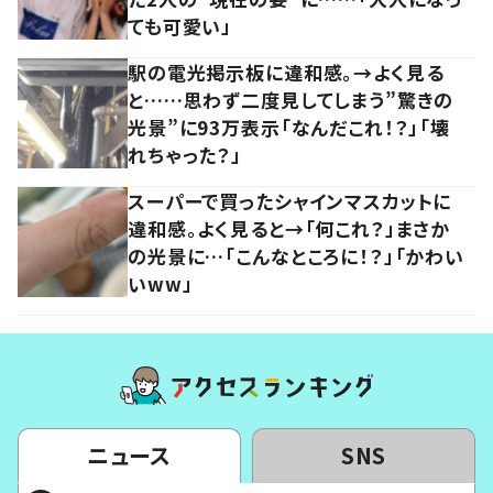
ても可愛い」
駅の電光掲示板に違和感。→よく見る
と……思わず二度見してしまう”驚きの
光景”に93万表示「なんだこれ！？」「壊
れちゃった？」
スーパーで買ったシャインマスカットに
違和感。よく見ると→「何これ？」まさか
の光景に…「こんなところに！？」「かわい
いww」
ニュース
SNS