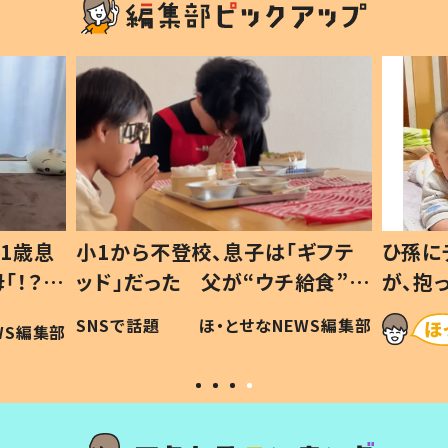
1歳息
小1から不登校、息子は「ギフテ
ひ孫に
「！？」
ッド」だった 父が“ウチ給食”を
が、抱
に「可愛
作り続ける理由とは #令和の親
「涙が
SNSで話題
ほ・とせなNEWS編集部
WS編集部
#令和の子
い」