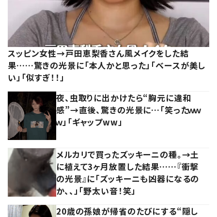
スッピン女性→戸田恵梨香さん風メイクをした結
果……驚きの光景に「本人かと思った」「ベースが美し
い」「似すぎ！！」
夜、虫取りに出かけたら“胸元に違和
感”→直後、驚きの光景に…「笑ったｗｗ
ｗ」「ギャップww」
メルカリで買ったズッキーニの種。→土
に植えて3ヶ月放置した結果……『衝撃
の光景』に「ズッキーニも凶器になるの
か、、」「野太い音！笑」
20歳の孫娘が帰省のたびにする“隠し