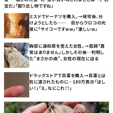
宝だ」「掘り出し物ですね」
ミスドでドーナツを購入。→帰宅後、分
けようとしたら…… 目からウロコの光
景に「サイコーですww」「激しいw」
胸部に違和感を覚えた女性。→医師「異
常はありません」しかしその後…判明し
た”まさかの病”。女性の現在に迫る
ドラッグストアで目薬を購入→目薬とは
別に渡されたものに…180万表示「ほし
い！」「え、なにこれ！！」