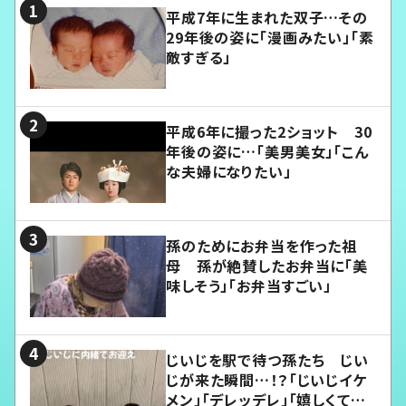
平成7年に生まれた双子…その
29年後の姿に「漫画みたい」「素
敵すぎる」
平成6年に撮った2ショット 30
年後の姿に…「美男美女」「こん
な夫婦になりたい」
孫のためにお弁当を作った祖
母 孫が絶賛したお弁当に「美
味しそう」「お弁当すごい」
じいじを駅で待つ孫たち じい
じが来た瞬間…！？「じいじイケ
メン」「デレッデレ」「嬉しくて可