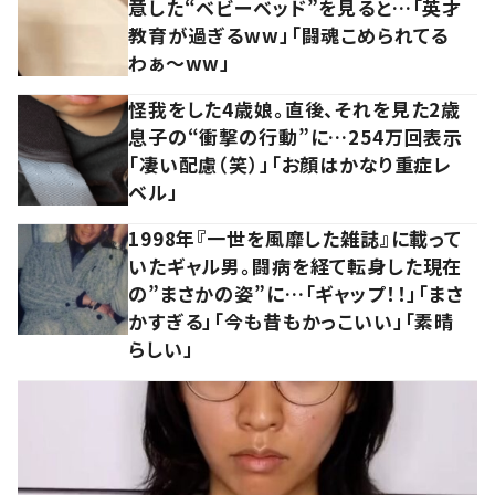
意した“ベビーベッド”を見ると…「英才
教育が過ぎるww」「闘魂こめられてる
わぁ～ww」
怪我をした4歳娘。直後、それを見た2歳
息子の“衝撃の行動”に…254万回表示
「凄い配慮（笑）」「お顔はかなり重症レ
ベル」
1998年『一世を風靡した雑誌』に載って
いたギャル男。闘病を経て転身した現在
の”まさかの姿”に…「ギャップ！！」「まさ
かすぎる」「今も昔もかっこいい」「素晴
らしい」