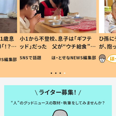
1歳息
小1から不登校、息子は「ギフテ
ひ孫に
「！？」
ッド」だった 父が“ウチ給食”を
が、抱
に「可愛
作り続ける理由とは #令和の親
「涙が
SNSで話題
ほ・とせなNEWS編集部
WS編集部
#令和の子
い」
ライター募集！
“人”のグッドニュースの取材・執筆をしてみませんか？