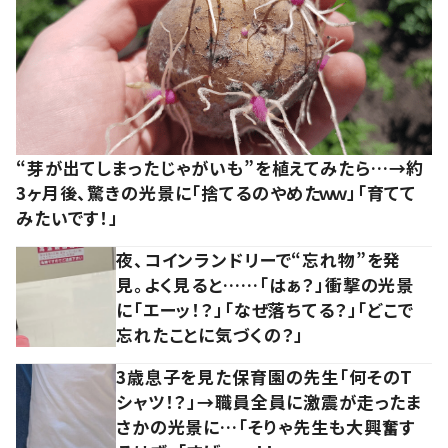
“芽が出てしまったじゃがいも”を植えてみたら…→約
3ヶ月後、驚きの光景に「捨てるのやめたｗｗ」「育てて
みたいです！」
夜、コインランドリーで“忘れ物”を発
見。よく見ると……「はぁ？」衝撃の光景
に「エーッ！？」「なぜ落ちてる？」「どこで
忘れたことに気づくの？」
3歳息子を見た保育園の先生「何そのT
シャツ！？」→職員全員に激震が走ったま
さかの光景に…「そりゃ先生も大興奮す