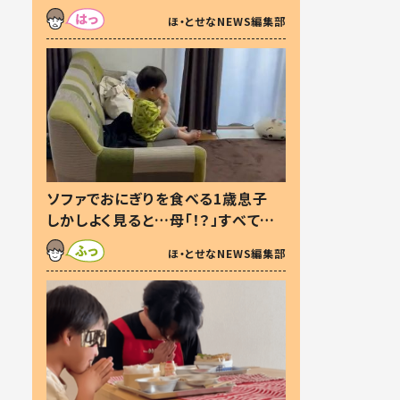
た本音とは
ほ・とせなNEWS編集部
ソファでおにぎりを食べる1歳息子
しかしよく見ると…母「！？」すべてを
察した母の投稿に「可愛いから許
ほ・とせなNEWS編集部
す！」「現行犯〜」