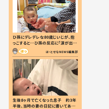
ひ孫にデレデレな80歳じいじが、抱
っこすると…ひ孫の反応に「涙が出ま
した」「可愛くて仕方ない」
ほ・とせなNEWS編集部
生後8ヶ月で亡くなった息子 約3年
半後、当時の妻の日記に書いてあっ