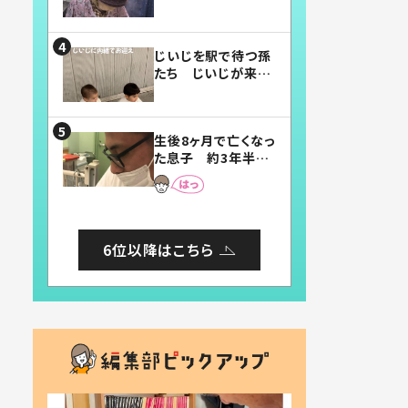
賛したお弁当に「美
味しそう」「お弁当す
ごい」
じいじを駅で待つ孫
たち じいじが来た
瞬間…！？「じいじイ
ケメン」「デレッデレ」
「嬉しくて可愛くてた
生後8ヶ月で亡くなっ
まらない」「幸せにな
た息子 約3年半
れる」
後、当時の妻の日記
に書いてあった本音
とは
6位以降はこちら