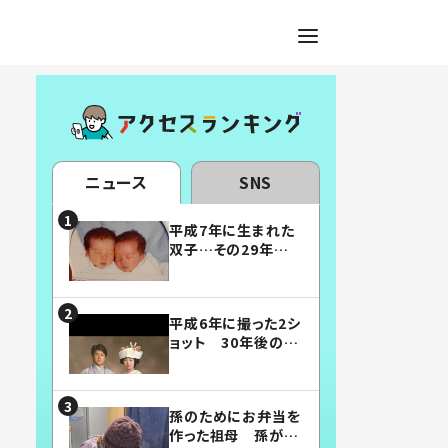
ニュース
SNS
平成7年に生まれた
双子…その29年後
の姿に「漫画みたい」
「素敵すぎる」
平成6年に撮った2シ
ョット 30年後の姿
に…「美男美女」「こ
んな夫婦になりた
い」
孫のためにお弁当を
作った祖母 孫が絶