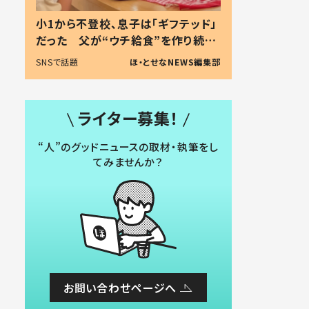
小1から不登校、息子は「ギフテッド」
だった 父が“ウチ給食”を作り続け
る理由とは #令和の親 #令和の子
SNSで話題
ほ・とせなNEWS編集部
ライター募集！
“人”のグッドニュースの取材・執筆をし
てみませんか？
お問い合わせページへ