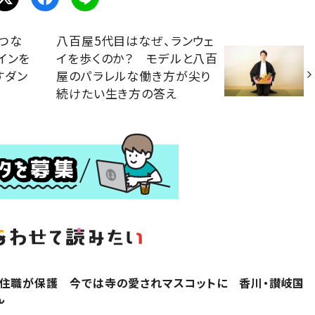
つな
八百屋5代目はなぜ、ランウェ
インを
イを歩くのか？ モデルと八百
すダン
屋のパラレルな働き方が尖り
続けたい生き方の答え
を住職が保護 今では寺の愛されマスコットに 香川・讃岐国
ん