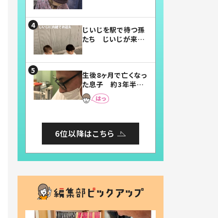
賛したお弁当に「美
味しそう」「お弁当す
ごい」
じいじを駅で待つ孫
たち じいじが来た
瞬間…！？「じいじイ
ケメン」「デレッデレ」
「嬉しくて可愛くてた
生後8ヶ月で亡くなっ
まらない」「幸せにな
た息子 約3年半
れる」
後、当時の妻の日記
に書いてあった本音
とは
6位以降はこちら