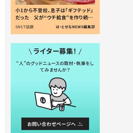
小1から不登校、息子は「ギフテッド」
だった 父が“ウチ給食”を作り続け
る理由とは #令和の親 #令和の子
SNSで話題
ほ・とせなNEWS編集部
ライター募集！
“人”のグッドニュースの取材・執筆をし
てみませんか？
お問い合わせページへ