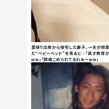
里帰り出産から帰宅した妻子。→夫が用
た“ベビーベッド”を見ると…「英才教育
ww」「闘魂こめられてるわぁ～ww」