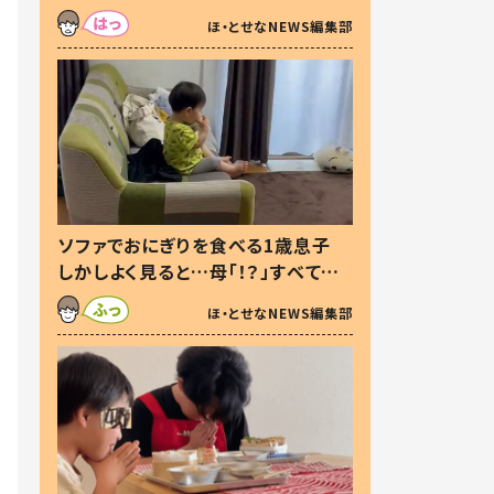
た本音とは
ほ・とせなNEWS編集部
ソファでおにぎりを食べる1歳息子
しかしよく見ると…母「！？」すべてを
察した母の投稿に「可愛いから許
ほ・とせなNEWS編集部
す！」「現行犯〜」