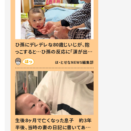
ひ孫にデレデレな80歳じいじが、抱
っこすると…ひ孫の反応に「涙が出ま
した」「可愛くて仕方ない」
ほ・とせなNEWS編集部
生後8ヶ月で亡くなった息子 約3年
半後、当時の妻の日記に書いてあっ