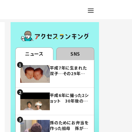
ニュース
SNS
平成7年に生まれた
双子…その29年後
の姿に「漫画みたい」
「素敵すぎる」
平成6年に撮った2シ
ョット 30年後の姿
に…「美男美女」「こ
んな夫婦になりた
い」
孫のためにお弁当を
作った祖母 孫が絶