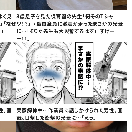
よく見
3歳息子を見た保育園の先生「何そのTシャ
」「なぜ
ツ！？」→職員全員に激震が走ったまさかの光景
」
に…「そりゃ先生も大興奮するはず」「すげー
ー！！」
性。直
実家解体中…作業員に話しかけられた男性。直
後、目撃した衝撃の光景に…「えっ」