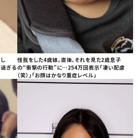
意し
怪我をした4歳娘。直後、それを見た2歳息子
が過ぎる
の“衝撃の行動”に…254万回表示「凄い配慮
（笑）」「お顔はかなり重症レベル」