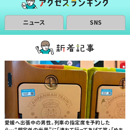
ニュース
SNS
愛媛へ出張中の男性。列車の指定席を予約した
ら…“想定外の光景”に「連れて行ってあげて笑」「めち