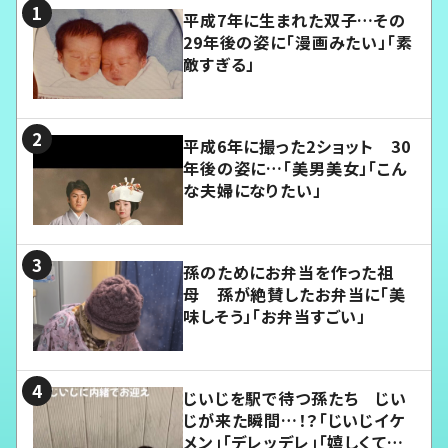
平成7年に生まれた双子…その
29年後の姿に「漫画みたい」「素
敵すぎる」
平成6年に撮った2ショット 30
年後の姿に…「美男美女」「こん
な夫婦になりたい」
孫のためにお弁当を作った祖
母 孫が絶賛したお弁当に「美
味しそう」「お弁当すごい」
じいじを駅で待つ孫たち じい
じが来た瞬間…！？「じいじイケ
メン」「デレッデレ」「嬉しくて可