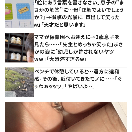
「絵にあう言葉を書きなさい」息子の”ま
さかの解答”に…母「正解でよいでしょう
か？」→衝撃の光景に「声出して笑った
ｗ」「天才だと思います」
ママが保育園へお迎えに→2歳息子を
見たら……「先生とめっちゃ笑った」まさ
かの姿に「幼児しか許されないヤツ
ww」「大渋滞すぎるw」
ベンチで休憩していると…遠方に違和
感。その後、近付いてきたモノに……「ぐ
ぅわぁッッッ」「やばいよ…」