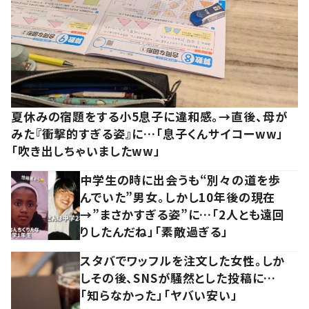
夏休みの宿題をする小5息子に違和感。→直後、母が
みた『衝撃的すぎる姿』に…「息子くんサイコーww」
「吹き出しちゃいましたww」
中学生の時に出会うも“別々の道を歩
んでいた”男女。しかし10年後の現在
→”まさかすぎる姿”に…「2人とも遠回
りしたんだね」「素敵過ぎる」
スタバでワッフルを注文した女性。しか
しその後、SNSが騒然とした投稿に…
「知らなかった」「ヤバい安い」