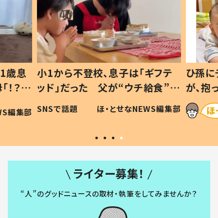
1歳息
小1から不登校、息子は「ギフテ
ひ孫に
「！？」
ッド」だった 父が“ウチ給食”を
が、抱
に「可愛
作り続ける理由とは #令和の親
「涙が
SNSで話題
ほ・とせなNEWS編集部
WS編集部
#令和の子
い」
ライター募集！
“人”のグッドニュースの取材・執筆をしてみませんか？