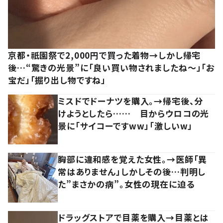
京都・祇園祭で2,000円で買った着物→しかし帰宅
後…“驚きの光景”に「良い買い物されましたね～」「お
宝だ」「掘り出し物ですね」
ミスドでドーナツを購入。→帰宅後、分
けようとしたら…… 目からウロコの光
景に「サイコーですww」「激しいw」
胸部に違和感を覚えた女性。→医師「異
常はありません」しかしその後…判明し
た”まさかの病”。女性の現在に迫る
ドラッグストアで目薬を購入→目薬とは