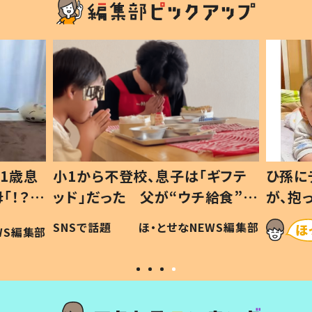
1歳息
小1から不登校、息子は「ギフテ
ひ孫に
「！？」
ッド」だった 父が“ウチ給食”を
が、抱
に「可愛
作り続ける理由とは #令和の親
「涙が
SNSで話題
ほ・とせなNEWS編集部
WS編集部
#令和の子
い」