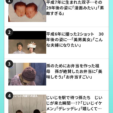
平成7年に生まれた双子…その
29年後の姿に「漫画みたい」「素
敵すぎる」
平成6年に撮った2ショット 30
年後の姿に…「美男美女」「こん
な夫婦になりたい」
孫のためにお弁当を作った祖
母 孫が絶賛したお弁当に「美
味しそう」「お弁当すごい」
じいじを駅で待つ孫たち じい
じが来た瞬間…！？「じいじイケ
メン」「デレッデレ」「嬉しくて可