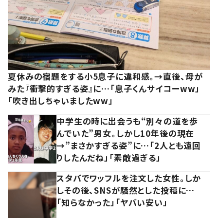
夏休みの宿題をする小5息子に違和感。→直後、母が
みた『衝撃的すぎる姿』に…「息子くんサイコーww」
「吹き出しちゃいましたww」
中学生の時に出会うも“別々の道を歩
んでいた”男女。しかし10年後の現在
→”まさかすぎる姿”に…「2人とも遠回
りしたんだね」「素敵過ぎる」
スタバでワッフルを注文した女性。しか
しその後、SNSが騒然とした投稿に…
「知らなかった」「ヤバい安い」