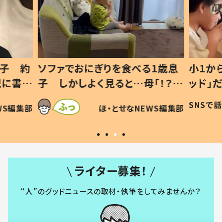
1歳息
小1から不登校、息子は「ギフテ
ひ孫に
「！？」
ッド」だった 父が“ウチ給食”を
が、抱
に「可愛
作り続ける理由とは #令和の親
「涙が
SNSで話題
ほ・とせなNEWS編集部
WS編集部
#令和の子
い」
ライター募集！
“人”のグッドニュースの取材・執筆をしてみませんか？