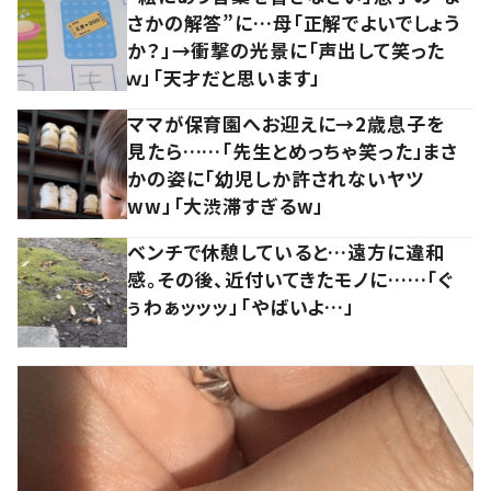
さかの解答”に…母「正解でよいでしょう
か？」→衝撃の光景に「声出して笑った
ｗ」「天才だと思います」
ママが保育園へお迎えに→2歳息子を
見たら……「先生とめっちゃ笑った」まさ
かの姿に「幼児しか許されないヤツ
ww」「大渋滞すぎるw」
ベンチで休憩していると…遠方に違和
感。その後、近付いてきたモノに……「ぐ
ぅわぁッッッ」「やばいよ…」