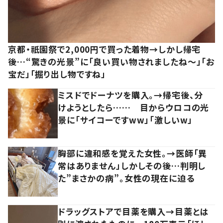
京都・祇園祭で2,000円で買った着物→しかし帰宅
後…“驚きの光景”に「良い買い物されましたね～」「お
宝だ」「掘り出し物ですね」
ミスドでドーナツを購入。→帰宅後、分
けようとしたら…… 目からウロコの光
景に「サイコーですww」「激しいw」
胸部に違和感を覚えた女性。→医師「異
常はありません」しかしその後…判明し
た”まさかの病”。女性の現在に迫る
ドラッグストアで目薬を購入→目薬とは