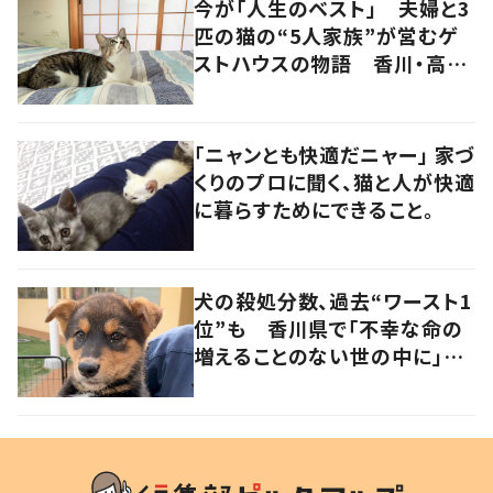
今が「人生のベスト」 夫婦と3
匹の猫の“5人家族”が営むゲ
ストハウスの物語 香川・高松
市
「ニャンとも快適だニャー」 家づ
くりのプロに聞く、猫と人が快適
に暮らすためにできること。
犬の殺処分数、過去“ワースト1
位”も 香川県で「不幸な命の
増えることのない世の中に」と
取り組む人たちの思い