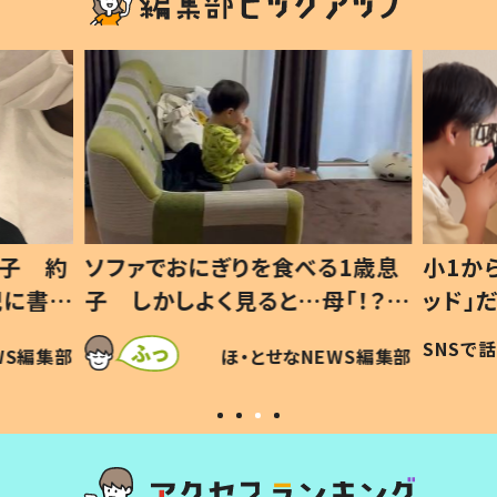
1歳息
小1から不登校、息子は「ギフテ
ひ孫に
「！？」
ッド」だった 父が“ウチ給食”を
が、抱
に「可愛
作り続ける理由とは #令和の親
「涙が
SNSで話題
ほ・とせなNEWS編集部
WS編集部
#令和の子
い」