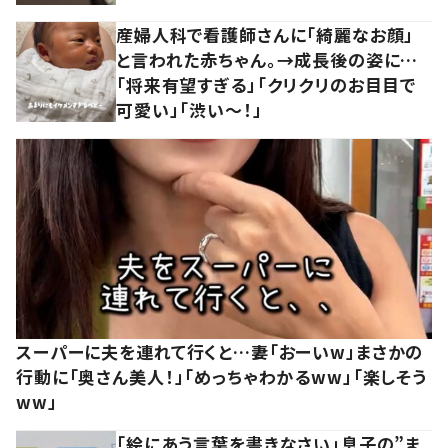
産婦人科で看護師さんに「綺麗なお顔」
と言われた赤ちゃん。→成長後の姿に…
「将来有望すぎる」「クリクリのお目目で
可愛い」「渋い～！」
スーパーに夫を連れて行くと…妻「おーいw」まさかの
行動に「奥さん美人！」「めっちゃわかるww」「楽しそう
ww」
「絵にあう言葉を書きなさい」息子の”ま