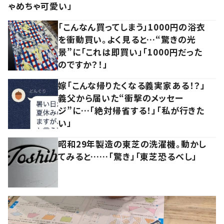
ゃめちゃ可愛い」
「こんなん買ってしまう」1000円の浴衣
を衝動買い。よく見ると…“驚きの光
景”に「これは即買い」「1000円だった
のですか？！」
嫁「こんな帰りたくなる義実家ある！？」
義父から届いた“衝撃のメッセー
ジ”に…「絶対帰省する！」「私が行きた
い」
昭和29年製造の東芝の洗濯機。動かし
てみると……「驚き」「東芝恐るべし」