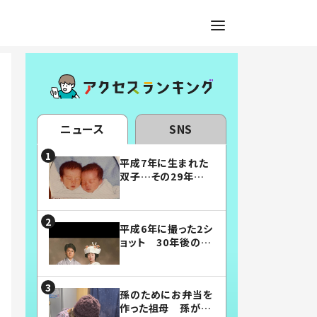
ニュース
SNS
平成7年に生まれた
双子…その29年後
の姿に「漫画みたい」
「素敵すぎる」
平成6年に撮った2シ
ョット 30年後の姿
に…「美男美女」「こ
んな夫婦になりた
い」
孫のためにお弁当を
作った祖母 孫が絶