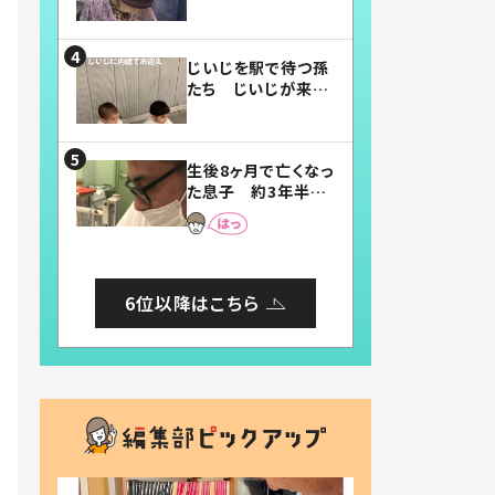
賛したお弁当に「美
味しそう」「お弁当す
ごい」
じいじを駅で待つ孫
たち じいじが来た
瞬間…！？「じいじイ
ケメン」「デレッデレ」
「嬉しくて可愛くてた
生後8ヶ月で亡くなっ
まらない」「幸せにな
た息子 約3年半
れる」
後、当時の妻の日記
に書いてあった本音
とは
6位以降はこちら