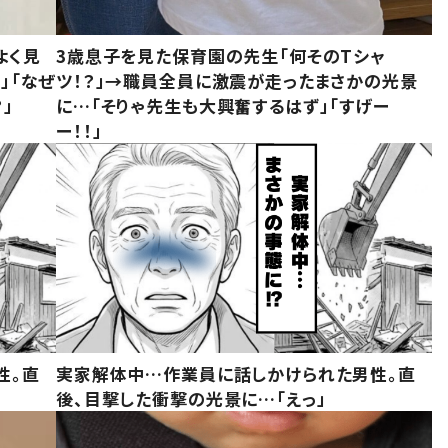
よく見
3歳息子を見た保育園の先生「何そのTシャ
」「なぜ
ツ！？」→職員全員に激震が走ったまさかの光景
」
に…「そりゃ先生も大興奮するはず」「すげー
ー！！」
性。直
実家解体中…作業員に話しかけられた男性。直
後、目撃した衝撃の光景に…「えっ」