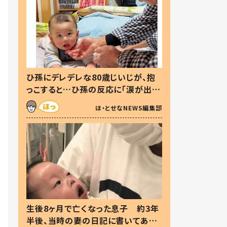
ひ孫にデレデレな80歳じいじが、抱
っこすると…ひ孫の反応に「涙が出ま
した」「可愛くて仕方ない」
ほ・とせなNEWS編集部
生後8ヶ月で亡くなった息子 約3年
半後、当時の妻の日記に書いてあっ