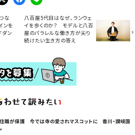
つな
八百屋5代目はなぜ、ランウェ
インを
イを歩くのか？ モデルと八百
すダン
屋のパラレルな働き方が尖り
続けたい生き方の答え
を住職が保護 今では寺の愛されマスコットに 香川・讃岐国
ん