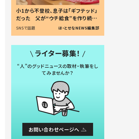
小1から不登校、息子は「ギフテッド」
だった 父が“ウチ給食”を作り続け
る理由とは #令和の親 #令和の子
SNSで話題
ほ・とせなNEWS編集部
ライター募集！
“人”のグッドニュースの取材・執筆をし
てみませんか？
お問い合わせページへ