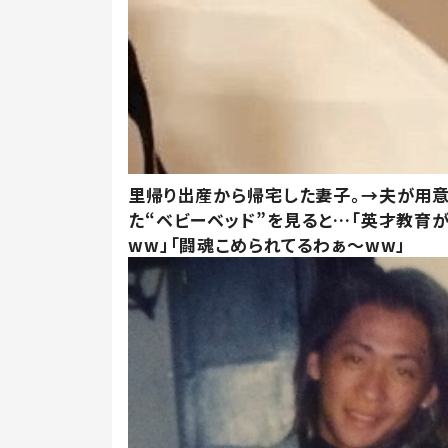
里帰り出産から帰宅した妻子。→夫が用
た“ベビーベッド”を見ると…「英才教育
ww」「闘魂こめられてるわぁ～ww」