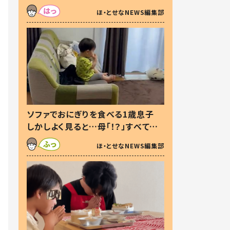
た本音とは
ほ・とせなNEWS編集部
ソファでおにぎりを食べる1歳息子
しかしよく見ると…母「！？」すべてを
察した母の投稿に「可愛いから許
ほ・とせなNEWS編集部
す！」「現行犯〜」