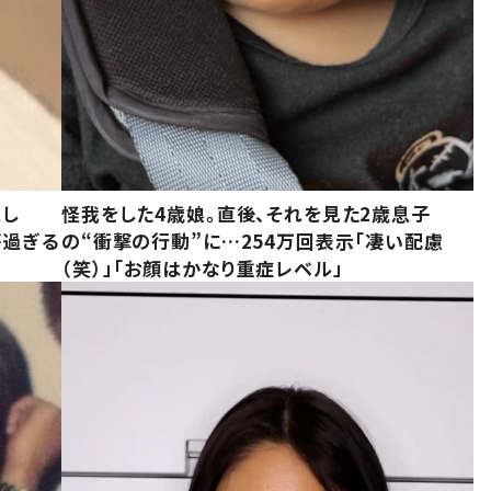
意し
怪我をした4歳娘。直後、それを見た2歳息子
が過ぎる
の“衝撃の行動”に…254万回表示「凄い配慮
（笑）」「お顔はかなり重症レベル」