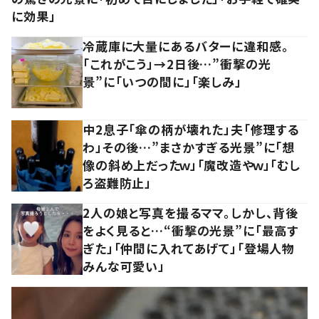
に効果」
冷蔵庫に大量にあるバターに違和感。
「これがこう」→2日後…”衝撃の光
景”に「いつの間に」「楽しみ」
中2息子「傘の柄が壊れた」夫「修理する
わ」その後…”まさかすぎる光景”に「想
像の斜め上だったｗ」「魔改造やｗ」「むし
ろ盗難防止」
2人の娘と写真を撮るママ。しかし、背後
をよく見ると…“衝撃の光景”に「最高す
ぎた」「仲間に入れてあげて」「登場人物
みんな可愛い」