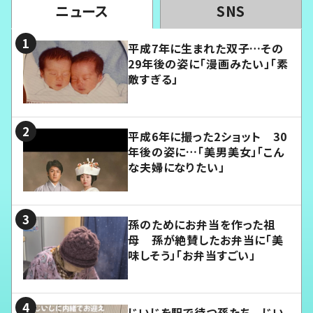
ニュース
SNS
平成7年に生まれた双子…その
29年後の姿に「漫画みたい」「素
敵すぎる」
平成6年に撮った2ショット 30
年後の姿に…「美男美女」「こん
な夫婦になりたい」
孫のためにお弁当を作った祖
母 孫が絶賛したお弁当に「美
味しそう」「お弁当すごい」
じいじを駅で待つ孫たち じい