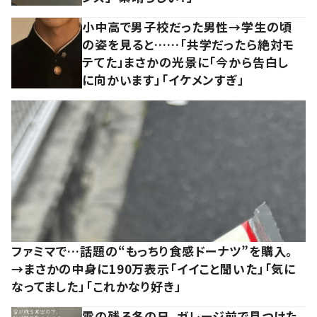
小中高で男子校だった男性→学生の頃
の姿を見ると……「共学だったら絶対モ
テてた」まさかの光景に「今から告白し
に向かいます」「イケメンすぎ」
ファミマで…話題の“もっちり食感ドーナツ”を購入。
→まさかの中身に190万表示「イイこと聞いた」「気に
なってました」「これかなり好き」
雪の残る冬の日、ガレージ前で見つけた