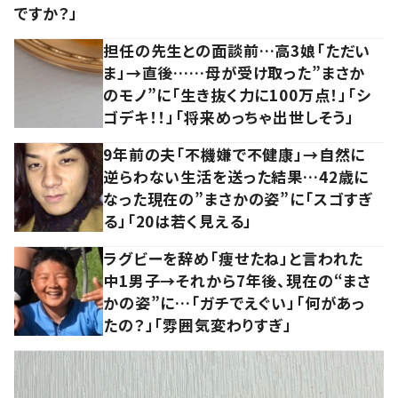
ですか？」
担任の先生との面談前…高3娘「ただい
ま」→直後……母が受け取った”まさか
のモノ”に「生き抜く力に100万点！」「シ
ゴデキ！！」「将来めっちゃ出世しそう」
9年前の夫「不機嫌で不健康」→自然に
逆らわない生活を送った結果…42歳に
なった現在の”まさかの姿”に「スゴすぎ
る」「20は若く見える」
ラグビーを辞め「痩せたね」と言われた
中1男子→それから7年後、現在の“まさ
かの姿”に…「ガチでえぐい」「何があっ
たの？」「雰囲気変わりすぎ」