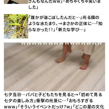
さんもなんだww」「めちゃくちゃ笑いま
した」
「誰かが油こぼしたんだと…」光る膜の
ような水たまり。→まさかの正体に…「知
らなかった！！」「新たな学び…」
七夕当日…パパと子どもたちを見ると→「初めて見る
七夕の楽しみ方」衝撃の光景に…「おもろすぎる
www」「そういうイベントだっけ？w」「どこの星の文化