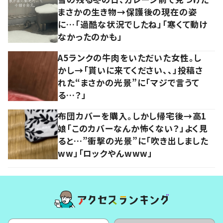
まさかの生き物→保護後の現在の姿
に…「過酷な状況でしたね」「寒くて動け
なかったのかも」
A5ランクの牛肉をいただいた女性。し
かし→「貰いに来てください、、」投稿さ
れた“まさかの光景”に「マジで言うて
る…？」
布団カバーを購入。しかし帰宅後→高1
娘「このカバーなんか怖くない？」よく見
ると…”衝撃の光景”に「吹き出しました
ww」「ロックやんwww」