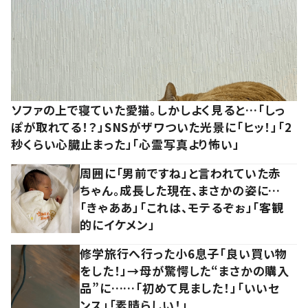
ソファの上で寝ていた愛猫。しかしよく見ると…「しっ
ぽが取れてる！？」SNSがザワついた光景に「ヒッ！」「2
秒くらい心臓止まった」「心霊写真より怖い」
周囲に「男前ですね」と言われていた赤
ちゃん。成長した現在、まさかの姿に…
「きゃああ」「これは、モテるぞぉ」「客観
的にイケメン」
修学旅行へ行った小6息子「良い買い物
をした！」→母が驚愕した“まさかの購入
品”に……「初めて見ました！」「いいセ
ンス」「素晴らしい！」