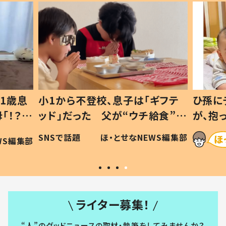
1歳息
小1から不登校、息子は「ギフテ
ひ孫に
「！？」
ッド」だった 父が“ウチ給食”を
が、抱
に「可愛
作り続ける理由とは #令和の親
「涙が
SNSで話題
ほ・とせなNEWS編集部
WS編集部
#令和の子
い」
ライター募集！
“人”のグッドニュースの取材・執筆をしてみませんか？