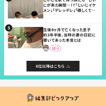
じが来た瞬間…！？「じいじイケ
メン」「デレッデレ」「嬉しくて可
愛くてたまらない」「幸せになれ
る」
生後8ヶ月で亡くなった息子
約3年半後、当時の妻の日記に
書いてあった本音とは
6位以降はこちら