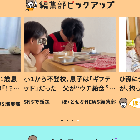
1歳息
小1から不登校、息子は「ギフテ
ひ孫に
「！？」
ッド」だった 父が“ウチ給食”を
が、抱
に「可愛
作り続ける理由とは #令和の親
「涙が
SNSで話題
ほ・とせなNEWS編集部
WS編集部
#令和の子
い」