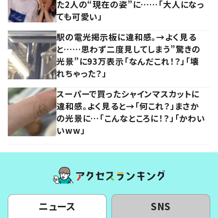
た2人の“現在の姿”に……「大人になっ
ても可愛い」
駅の電光掲示板に違和感。→よく見る
と……思わず二度見してしまう”驚きの
光景”に93万表示「なんだこれ！？」「壊
れちゃった？」
スーパーで買ったシャインマスカットに
違和感。よく見ると→「何これ？」まさか
の光景に…「こんなところに！？」「かわい
いww」
ニュース
SNS