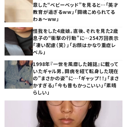
意した“ベビーベッド”を見ると…「英才
教育が過ぎるww」「闘魂こめられてる
わぁ～ww」
怪我をした4歳娘。直後、それを見た2歳
息子の“衝撃の行動”に…254万回表示
「凄い配慮（笑）」「お顔はかなり重症レ
ベル」
1998年『一世を風靡した雑誌』に載って
いたギャル男。闘病を経て転身した現在
の”まさかの姿”に…「ギャップ！！」「まさ
かすぎる」「今も昔もかっこいい」「素晴
らしい」