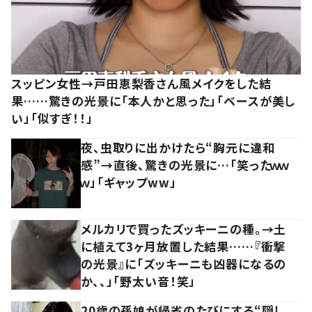
スッピン女性→戸田恵梨香さん風メイクをした結
果……驚きの光景に「本人かと思った」「ベースが美し
い」「似すぎ！！」
夜、虫取りに出かけたら“胸元に違和
感”→直後、驚きの光景に…「笑ったｗｗ
ｗ」「ギャップww」
メルカリで買ったズッキーニの種。→土
に植えて3ヶ月放置した結果……『衝撃
の光景』に「ズッキーニも凶器になるの
か、、」「野太い音！笑」
20歳の孫娘が帰省のたびにする“隠し