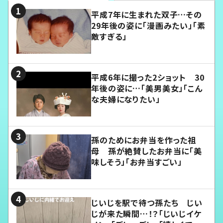
平成7年に生まれた双子…その
29年後の姿に「漫画みたい」「素
敵すぎる」
平成6年に撮った2ショット 30
年後の姿に…「美男美女」「こん
な夫婦になりたい」
孫のためにお弁当を作った祖
母 孫が絶賛したお弁当に「美
味しそう」「お弁当すごい」
じいじを駅で待つ孫たち じい
じが来た瞬間…！？「じいじイケ