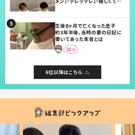
メン」「デレッデレ」「嬉しくて可
愛くてたまらない」「幸せになれ
る」
生後8ヶ月で亡くなった息子
約3年半後、当時の妻の日記に
書いてあった本音とは
6位以降はこちら