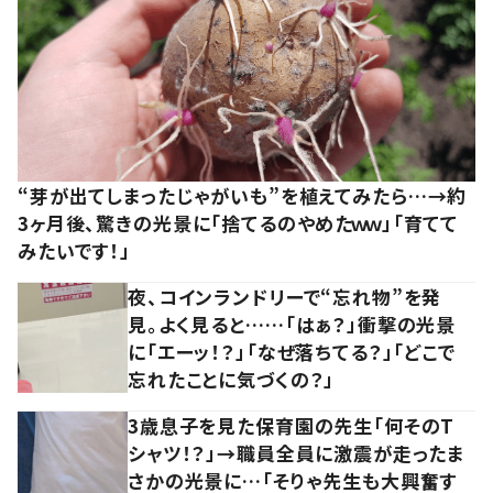
“芽が出てしまったじゃがいも”を植えてみたら…→約
3ヶ月後、驚きの光景に「捨てるのやめたｗｗ」「育てて
みたいです！」
夜、コインランドリーで“忘れ物”を発
見。よく見ると……「はぁ？」衝撃の光景
に「エーッ！？」「なぜ落ちてる？」「どこで
忘れたことに気づくの？」
3歳息子を見た保育園の先生「何そのT
シャツ！？」→職員全員に激震が走ったま
さかの光景に…「そりゃ先生も大興奮す