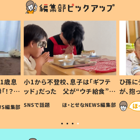
1歳息
小1から不登校、息子は「ギフテ
ひ孫に
「！？」
ッド」だった 父が“ウチ給食”を
が、抱
に「可愛
作り続ける理由とは #令和の親
「涙が
SNSで話題
ほ・とせなNEWS編集部
WS編集部
#令和の子
い」