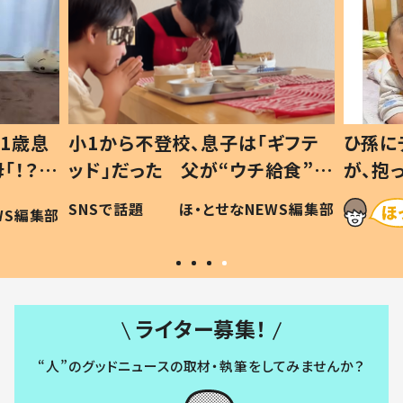
1歳息
小1から不登校、息子は「ギフテ
ひ孫に
「！？」
ッド」だった 父が“ウチ給食”を
が、抱
に「可愛
作り続ける理由とは #令和の親
「涙が
SNSで話題
ほ・とせなNEWS編集部
WS編集部
#令和の子
い」
ライター募集！
“人”のグッドニュースの取材・執筆をしてみませんか？