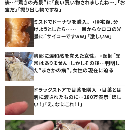
後…“驚きの光景”に「良い買い物されましたね～」「お
宝だ」「掘り出し物ですね」
ミスドでドーナツを購入。→帰宅後、分
けようとしたら…… 目からウロコの光
景に「サイコーですww」「激しいw」
胸部に違和感を覚えた女性。→医師「異
常はありません」しかしその後…判明し
た”まさかの病”。女性の現在に迫る
ドラッグストアで目薬を購入→目薬とは
別に渡されたものに…180万表示「ほし
い！」「え、なにこれ！！」