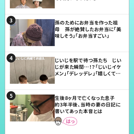
孫のためにお弁当を作った祖
母 孫が絶賛したお弁当に「美
味しそう」「お弁当すごい」
じいじを駅で待つ孫たち じい
じが来た瞬間…！？「じいじイケ
メン」「デレッデレ」「嬉しくて可
愛くてたまらない」「幸せになれ
る」
生後8ヶ月で亡くなった息子
約3年半後、当時の妻の日記に
書いてあった本音とは