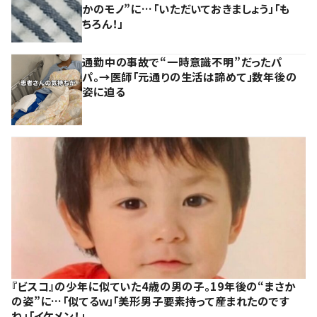
かのモノ”に…「いただいておきましょう」「も
ちろん！」
通勤中の事故で“一時意識不明”だったパ
パ。→医師「元通りの生活は諦めて」数年後の
姿に迫る
『ビスコ』の少年に似ていた4歳の男の子。19年後の“まさか
の姿”に…「似てるｗ」「美形男子要素持って産まれたのです
ね」「イケメン！」