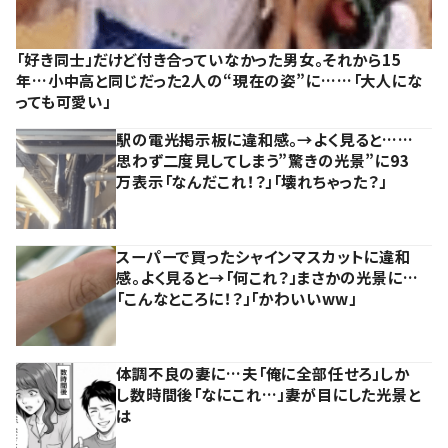
「好き同士」だけど付き合っていなかった男女。それから15
年…小中高と同じだった2人の“現在の姿”に……「大人にな
っても可愛い」
駅の電光掲示板に違和感。→よく見ると……
思わず二度見してしまう”驚きの光景”に93
万表示「なんだこれ！？」「壊れちゃった？」
スーパーで買ったシャインマスカットに違和
感。よく見ると→「何これ？」まさかの光景に…
「こんなところに！？」「かわいいww」
体調不良の妻に…夫「俺に全部任せろ」しか
し数時間後「なにこれ…」妻が目にした光景と
は