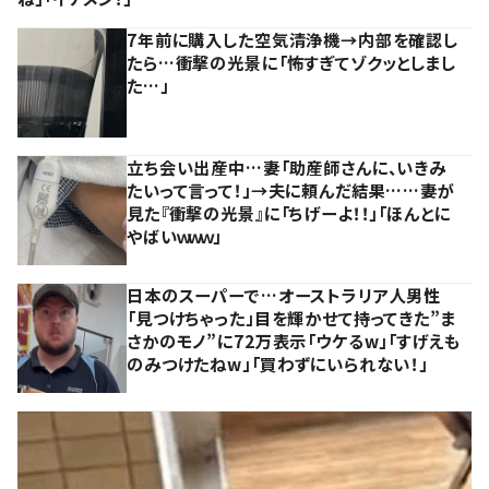
7年前に購入した空気清浄機→内部を確認し
たら…衝撃の光景に「怖すぎてゾクッとしまし
た…」
立ち会い出産中…妻「助産師さんに、いきみ
たいって言って！」→夫に頼んだ結果……妻が
見た『衝撃の光景』に「ちげーよ！！」「ほんとに
やばいｗｗｗ」
日本のスーパーで…オーストラリア人男性
「見つけちゃった」目を輝かせて持ってきた”ま
さかのモノ”に72万表示「ウケるw」「すげえも
のみつけたねw」「買わずにいられない！」