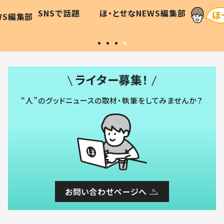
に「可愛
作り続ける理由とは #令和の親
「涙が
SNSで話題
ほ・とせなNEWS編集部
WS編集部
#令和の子
い」
ライター募集！
“人”のグッドニュースの取材・執筆をしてみませんか？
お問い合わせページへ