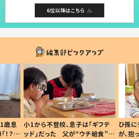
6位以降はこちら
1歳息
小1から不登校、息子は「ギフテ
ひ孫に
「！？」
ッド」だった 父が“ウチ給食”を
が、抱