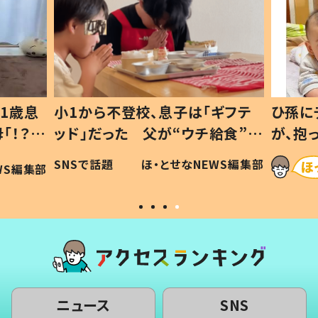
1歳息
小1から不登校、息子は「ギフテ
ひ孫に
「！？」
ッド」だった 父が“ウチ給食”を
が、抱
に「可愛
作り続ける理由とは #令和の親
「涙が
SNSで話題
ほ・とせなNEWS編集部
WS編集部
#令和の子
い」
ニュース
SNS