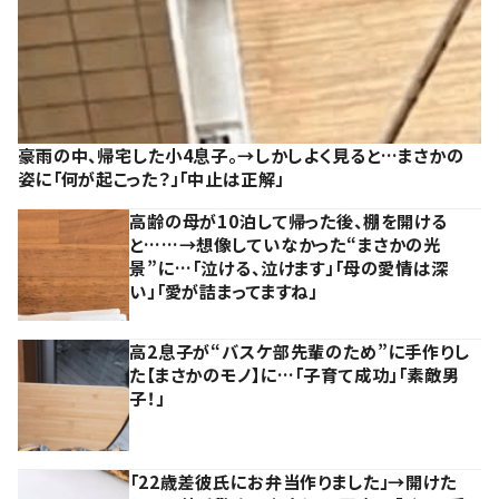
豪雨の中、帰宅した小4息子。→しかしよく見ると…まさかの
姿に「何が起こった？」「中止は正解」
高齢の母が10泊して帰った後、棚を開ける
と……→想像していなかった“まさかの光
景”に…「泣ける、泣けます」「母の愛情は深
い」「愛が詰まってますね」
高2息子が“バスケ部先輩のため”に手作りし
た【まさかのモノ】に…「子育て成功」「素敵男
子！」
「22歳差彼氏にお弁当作りました」→開けた