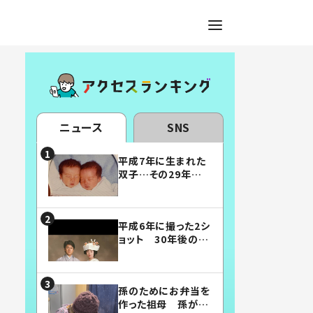
ニュース
SNS
平成7年に生まれた
双子…その29年後
の姿に「漫画みたい」
「素敵すぎる」
平成6年に撮った2シ
ョット 30年後の姿
に…「美男美女」「こ
んな夫婦になりた
い」
孫のためにお弁当を
作った祖母 孫が絶