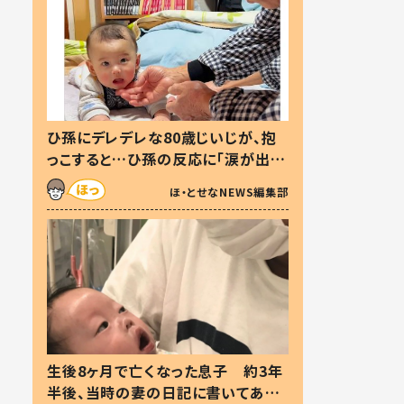
ひ孫にデレデレな80歳じいじが、抱
っこすると…ひ孫の反応に「涙が出ま
した」「可愛くて仕方ない」
ほ・とせなNEWS編集部
生後8ヶ月で亡くなった息子 約3年
半後、当時の妻の日記に書いてあっ