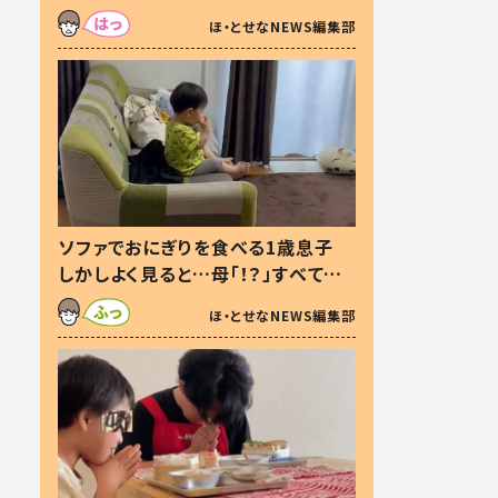
た本音とは
ほ・とせなNEWS編集部
ソファでおにぎりを食べる1歳息子
しかしよく見ると…母「！？」すべてを
察した母の投稿に「可愛いから許
ほ・とせなNEWS編集部
す！」「現行犯〜」