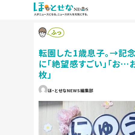
転園した1歳息子。→記
に「絶望感すごい」「お…
枚」
ほ・とせなNEWS編集部