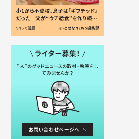
小1から不登校、息子は「ギフテッド」
だった 父が“ウチ給食”を作り続け
る理由とは #令和の親 #令和の子
SNSで話題
ほ・とせなNEWS編集部
ライター募集！
“人”のグッドニュースの取材・執筆をし
てみませんか？
お問い合わせページへ