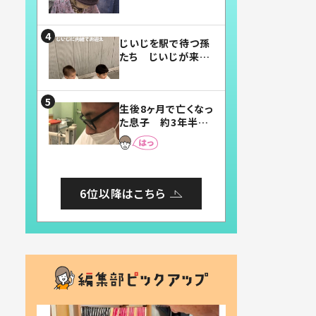
賛したお弁当に「美
味しそう」「お弁当す
ごい」
じいじを駅で待つ孫
たち じいじが来た
瞬間…！？「じいじイ
ケメン」「デレッデレ」
「嬉しくて可愛くてた
生後8ヶ月で亡くなっ
まらない」「幸せにな
た息子 約3年半
れる」
後、当時の妻の日記
に書いてあった本音
とは
6位以降はこちら