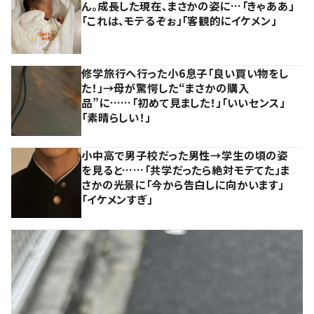
ん。成長した現在、まさかの姿に…「きゃああ」
「これは、モテるぞぉ」「客観的にイケメン」
修学旅行へ行った小6息子「良い買い物をし
た！」→母が驚愕した“まさかの購入
品”に……「初めて見ました！」「いいセンス」
「素晴らしい！」
小中高で男子校だった男性→学生の頃の姿
を見ると……「共学だったら絶対モテてた」ま
さかの光景に「今から告白しに向かいます」
「イケメンすぎ」