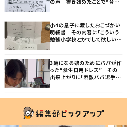
の声 書き始めたことで“育児
に変化”も
小4の息子に渡したおこづかい
明細書 その内容に「こういう
勉強小学校とかでして欲しい」
「社会勉強になりますね」の声
3歳になる娘のためにパパが作
った“誕生日用ドレス” その
出来上がりに「素敵パパ選手権
優勝」「パパさんカッコいい」の
声