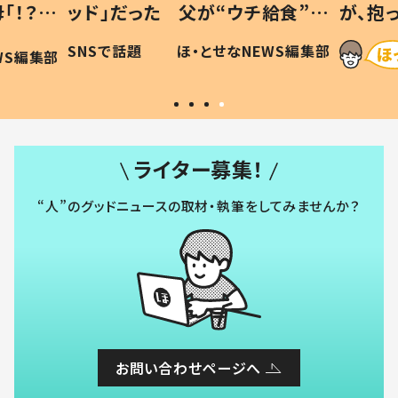
「！？」
ッド」だった 父が“ウチ給食”を
が、抱
に「可愛
作り続ける理由とは #令和の親
「涙が
SNSで話題
ほ・とせなNEWS編集部
WS編集部
#令和の子
い」
ライター募集！
“人”のグッドニュースの取材・執筆をしてみませんか？
お問い合わせページへ