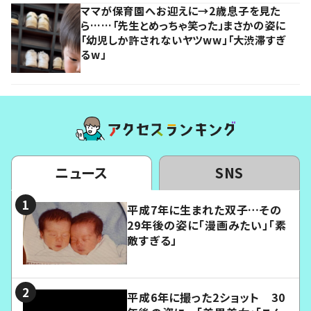
ママが保育園へお迎えに→2歳息子を見た
ら……「先生とめっちゃ笑った」まさかの姿に
「幼児しか許されないヤツww」「大渋滞すぎ
るw」
ニュース
SNS
平成7年に生まれた双子…その
29年後の姿に「漫画みたい」「素
敵すぎる」
平成6年に撮った2ショット 30