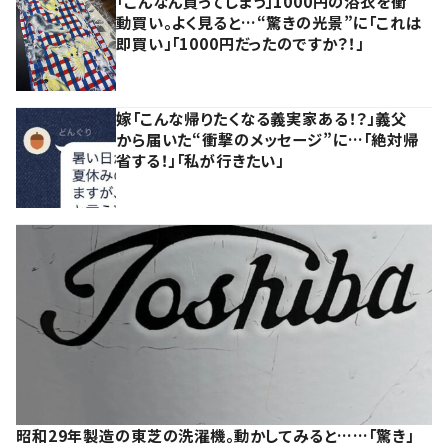
「こんなん買ってしまう」1000円の浴衣を衝
動買い。よく見ると…“驚きの光景”に「これは
即買い」「1000円だったのですか？！」
嫁「こんな帰りたくなる義実家ある！？」義父
から届いた“衝撃のメッセージ”に…「絶対帰
省する！」「私が行きたい」
昭和29年製造の東芝の洗濯機。動かしてみると……「驚き」