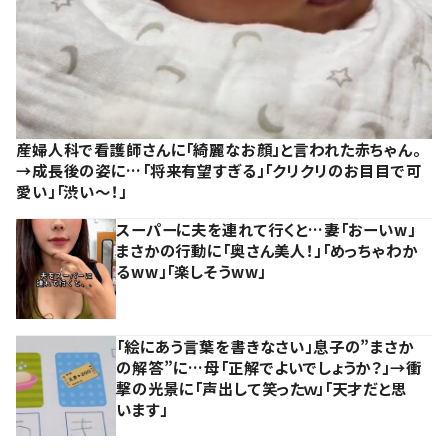
産婦人科で看護師さんに「綺麗なお顔」と言われた赤ちゃん。
→成長後の姿に…「将来有望すぎる」「クリクリのお目目で可
愛い」「渋い～！」
スーパーに夫を連れて行くと…妻「おーいw」
まさかの行動に「奥さん美人！」「めっちゃわか
るww」「楽しそうww」
「絵にあう言葉を書きなさい」息子の”まさか
の解答”に…母「正解でよいでしょうか？」→衝
撃の光景に「声出して笑ったｗ」「天才だと思
います」