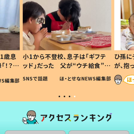
1歳息
小1から不登校、息子は「ギフテ
ひ孫に
「！？」
ッド」だった 父が“ウチ給食”を
が、抱
に「可愛
作り続ける理由とは #令和の親
「涙が
SNSで話題
ほ・とせなNEWS編集部
WS編集部
#令和の子
い」