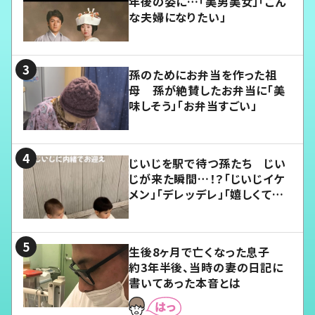
年後の姿に…「美男美女」「こん
な夫婦になりたい」
孫のためにお弁当を作った祖
母 孫が絶賛したお弁当に「美
味しそう」「お弁当すごい」
じいじを駅で待つ孫たち じい
じが来た瞬間…！？「じいじイケ
メン」「デレッデレ」「嬉しくて可
愛くてたまらない」「幸せになれ
る」
生後8ヶ月で亡くなった息子
約3年半後、当時の妻の日記に
書いてあった本音とは