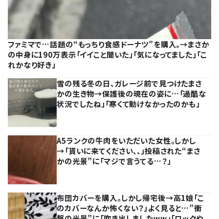
ファミマで…話題の“もっちり食感ドーナツ”を購入。→まさか
の中身に190万表示「イイこと聞いた」「気になってました」「こ
れかなり好き」
雪の残る冬の日、ガレージ前で見つけたまさ
かの生き物→保護後の現在の姿に…「過酷な
状況でしたね」「寒くて動けなかったのかも」
A5ランクの牛肉をいただいた女性。しかし
→「貰いに来てください、、」投稿された“まさ
かの光景”に「マジで言うてる…？」
布団カバーを購入。しかし帰宅後→高1娘「こ
のカバーなんか怖くない？」よく見ると…”衝
撃の光景”に「吹き出しましたww」「ロックや