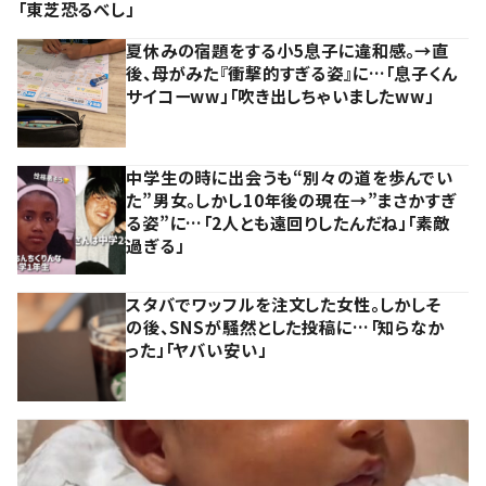
「東芝恐るべし」
夏休みの宿題をする小5息子に違和感。→直
後、母がみた『衝撃的すぎる姿』に…「息子くん
サイコーww」「吹き出しちゃいましたww」
中学生の時に出会うも“別々の道を歩んでい
た”男女。しかし10年後の現在→”まさかすぎ
る姿”に…「2人とも遠回りしたんだね」「素敵
過ぎる」
スタバでワッフルを注文した女性。しかしそ
の後、SNSが騒然とした投稿に…「知らなか
った」「ヤバい安い」