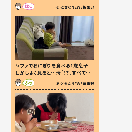
た本音とは
ほ・とせなNEWS編集部
ソファでおにぎりを食べる1歳息子
しかしよく見ると…母「！？」すべてを
察した母の投稿に「可愛いから許
ほ・とせなNEWS編集部
す！」「現行犯〜」