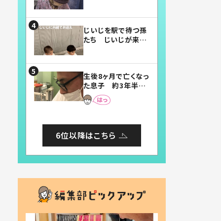
賛したお弁当に「美
味しそう」「お弁当す
ごい」
じいじを駅で待つ孫
たち じいじが来た
瞬間…！？「じいじイ
ケメン」「デレッデレ」
「嬉しくて可愛くてた
生後8ヶ月で亡くなっ
まらない」「幸せにな
た息子 約3年半
れる」
後、当時の妻の日記
に書いてあった本音
とは
6位以降はこちら