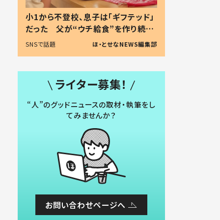
小1から不登校、息子は「ギフテッド」
だった 父が“ウチ給食”を作り続け
る理由とは #令和の親 #令和の子
SNSで話題
ほ・とせなNEWS編集部
ライター募集！
“人”のグッドニュースの取材・執筆をし
てみませんか？
お問い合わせページへ