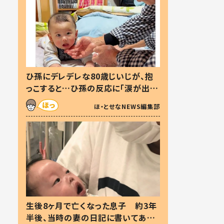
ひ孫にデレデレな80歳じいじが、抱
っこすると…ひ孫の反応に「涙が出ま
した」「可愛くて仕方ない」
ほ・とせなNEWS編集部
生後8ヶ月で亡くなった息子 約3年
半後、当時の妻の日記に書いてあっ