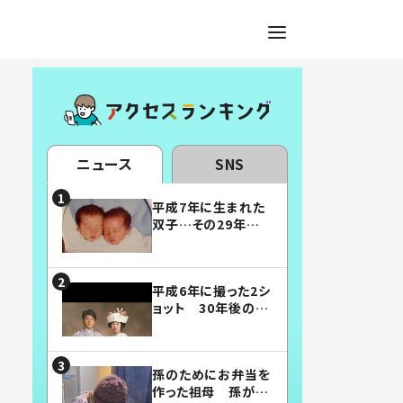
ニュース
SNS
平成7年に生まれた
双子…その29年後
の姿に「漫画みたい」
「素敵すぎる」
平成6年に撮った2シ
ョット 30年後の姿
に…「美男美女」「こ
んな夫婦になりた
い」
孫のためにお弁当を
作った祖母 孫が絶