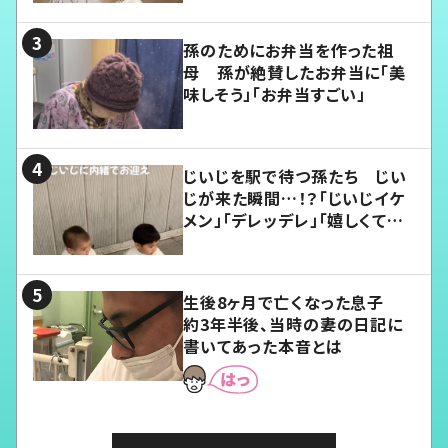
孫のためにお弁当を作った祖
母 孫が絶賛したお弁当に「美
味しそう」「お弁当すごい」
じいじを駅で待つ孫たち じい
じが来た瞬間…！？「じいじイケ
メン」「デレッデレ」「嬉しくて可
愛くてたまらない」「幸せになれ
る」
生後8ヶ月で亡くなった息子
約3年半後、当時の妻の日記に
書いてあった本音とは