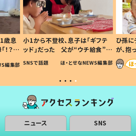
1歳息
小1から不登校、息子は「ギフテ
ひ孫に
「！？」
ッド」だった 父が“ウチ給食”を
が、抱
に「可愛
作り続ける理由とは #令和の親
「涙が
SNSで話題
ほ・とせなNEWS編集部
WS編集部
#令和の子
い」
ニュース
SNS