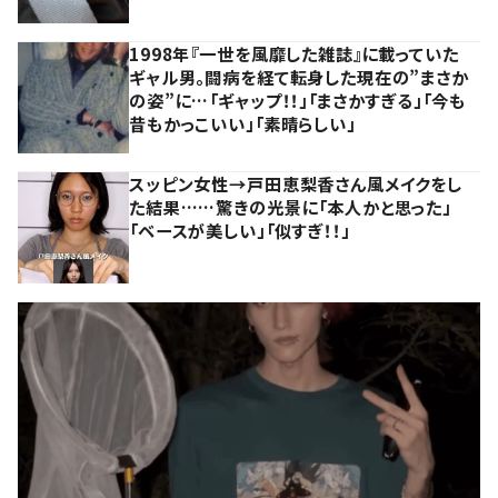
1998年『一世を風靡した雑誌』に載っていた
ギャル男。闘病を経て転身した現在の”まさか
の姿”に…「ギャップ！！」「まさかすぎる」「今も
昔もかっこいい」「素晴らしい」
スッピン女性→戸田恵梨香さん風メイクをし
た結果……驚きの光景に「本人かと思った」
「ベースが美しい」「似すぎ！！」