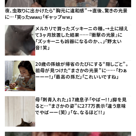
夜、虫取りに出かけたら“胸元に違和感”→直後、驚きの光景
に…「笑ったｗｗｗ」「ギャップww」
メルカリで買ったズッキーニの種。→土に植え
て3ヶ月放置した結果……『衝撃の光景』に
「ズッキーニも凶器になるのか、、」「野太い
音！笑」
20歳の孫娘が帰省のたびにする“隠しごと”。
祖母が見つけた“まさかの光景”に……「わぁ
ーーー！」「最高の孫だ」「これいいですね」
母「刺青入れた」17歳息子「やばー！！」脚を見
ると…“まさかの姿”に277万表示「違う意味
でやばーー（笑）」「な、なるほど！！」