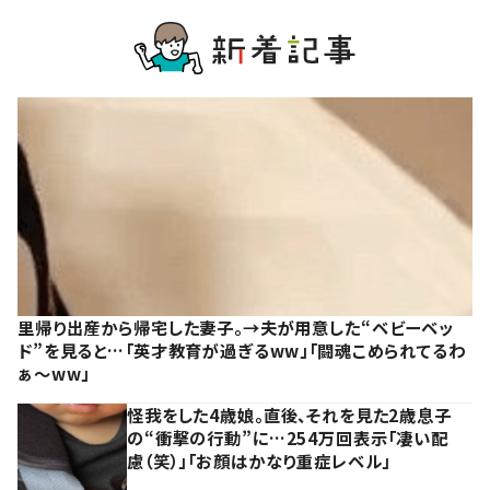
里帰り出産から帰宅した妻子。→夫が用意した“ベビーベッ
ド”を見ると…「英才教育が過ぎるww」「闘魂こめられてるわ
ぁ～ww」
怪我をした4歳娘。直後、それを見た2歳息子
の“衝撃の行動”に…254万回表示「凄い配
慮（笑）」「お顔はかなり重症レベル」