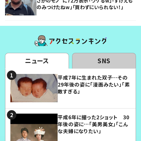
さかのモノ”に72万表示「ウケるw」「すげえも
のみつけたねw」「買わずにいられない！」
ニュース
SNS
平成7年に生まれた双子…その
29年後の姿に「漫画みたい」「素
敵すぎる」
平成6年に撮った2ショット 30
年後の姿に…「美男美女」「こん
な夫婦になりたい」