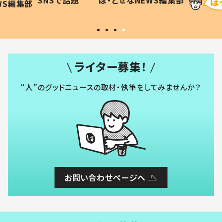
SNSで話題
ほ・とせなNEWS編集部
WS編集部
#令和の子
い」
ライター募集！
“人”のグッドニュースの取材・執筆をしてみませんか？
お問い合わせページへ