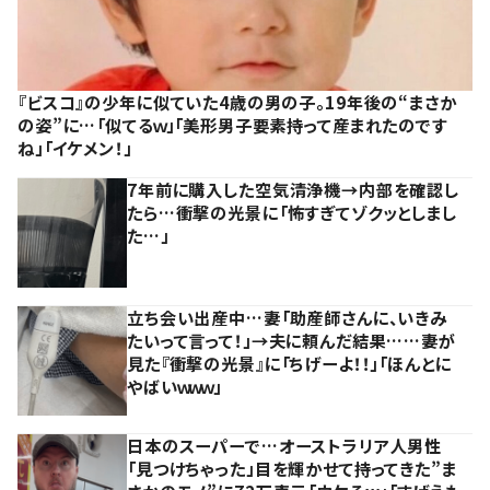
『ビスコ』の少年に似ていた4歳の男の子。19年後の“まさか
の姿”に…「似てるｗ」「美形男子要素持って産まれたのです
ね」「イケメン！」
7年前に購入した空気清浄機→内部を確認し
たら…衝撃の光景に「怖すぎてゾクッとしまし
た…」
立ち会い出産中…妻「助産師さんに、いきみ
たいって言って！」→夫に頼んだ結果……妻が
見た『衝撃の光景』に「ちげーよ！！」「ほんとに
やばいｗｗｗ」
日本のスーパーで…オーストラリア人男性
「見つけちゃった」目を輝かせて持ってきた”ま