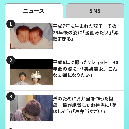
ニュース
SNS
平成7年に生まれた双子…その
29年後の姿に「漫画みたい」「素
敵すぎる」
平成6年に撮った2ショット 30
年後の姿に…「美男美女」「こん
な夫婦になりたい」
孫のためにお弁当を作った祖
母 孫が絶賛したお弁当に「美
味しそう」「お弁当すごい」