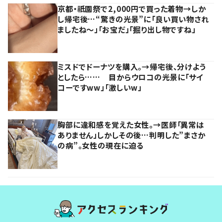
京都・祇園祭で2,000円で買った着物→しか
し帰宅後…“驚きの光景”に「良い買い物され
ましたね～」「お宝だ」「掘り出し物ですね」
ミスドでドーナツを購入。→帰宅後、分けよう
としたら…… 目からウロコの光景に「サイ
コーですww」「激しいw」
胸部に違和感を覚えた女性。→医師「異常は
ありません」しかしその後…判明した”まさか
の病”。女性の現在に迫る