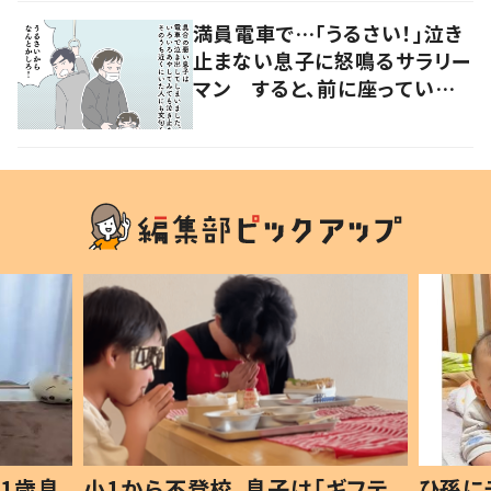
満員電車で…「うるさい！」泣き
止まない息子に怒鳴るサラリー
マン すると、前に座っていた
女性からの助け船に「感謝いっ
ぱい」
1歳息
小1から不登校、息子は「ギフテ
ひ孫に