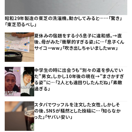
昭和29年製造の東芝の洗濯機。動かしてみると……「驚き」
「東芝恐るべし」
夏休みの宿題をする小5息子に違和感。→直
後、母がみた『衝撃的すぎる姿』に…「息子くん
サイコーww」「吹き出しちゃいましたww」
中学生の時に出会うも“別々の道を歩んでい
た”男女。しかし10年後の現在→”まさかすぎ
る姿”に…「2人とも遠回りしたんだね」「素敵
過ぎる」
スタバでワッフルを注文した女性。しかしそ
の後、SNSが騒然とした投稿に…「知らなか
った」「ヤバい安い」