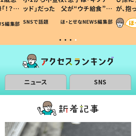
「！？」
ッド」だった 父が“ウチ給食”を
が、抱
に「可愛
作り続ける理由とは #令和の親
「涙が
SNSで話題
ほ・とせなNEWS編集部
WS編集部
#令和の子
い」
ニュース
SNS