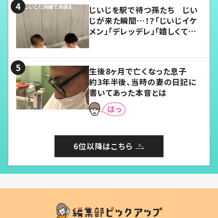
じいじを駅で待つ孫たち じい
じが来た瞬間…！？「じいじイケ
メン」「デレッデレ」「嬉しくて可
愛くてたまらない」「幸せになれ
る」
生後8ヶ月で亡くなった息子
約3年半後、当時の妻の日記に
書いてあった本音とは
6位以降はこちら