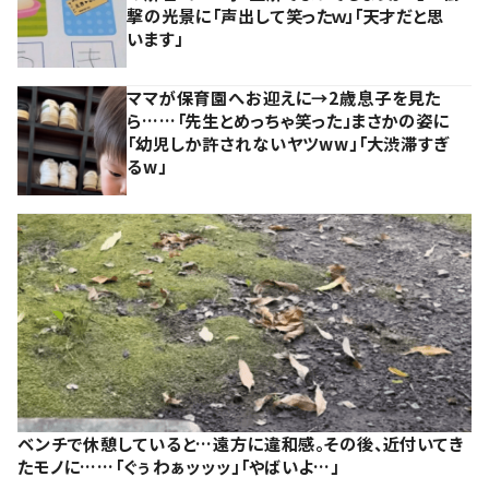
撃の光景に「声出して笑ったｗ」「天才だと思
います」
ママが保育園へお迎えに→2歳息子を見た
ら……「先生とめっちゃ笑った」まさかの姿に
「幼児しか許されないヤツww」「大渋滞すぎ
るw」
ベンチで休憩していると…遠方に違和感。その後、近付いてき
たモノに……「ぐぅわぁッッッ」「やばいよ…」