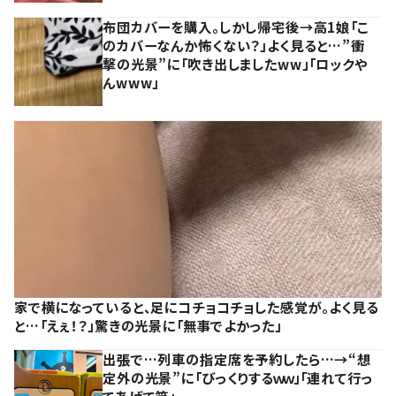
布団カバーを購入。しかし帰宅後→高1娘「こ
のカバーなんか怖くない？」よく見ると…”衝
撃の光景”に「吹き出しましたww」「ロックや
んwww」
家で横になっていると、足にコチョコチョした感覚が。よく見る
と…「えぇ！？」驚きの光景に「無事でよかった」
出張で…列車の指定席を予約したら…→“想
定外の光景”に「びっくりするｗｗ」「連れて行っ