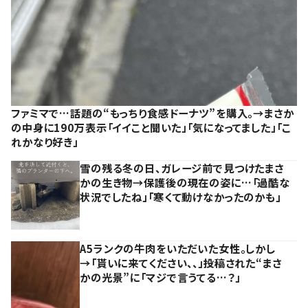
ファミマで…話題の“もっちり食感ドーナツ”を購入。→まさか
の中身に190万表示「イイこと聞いた」「気になってました」「こ
れかなり好き」
雪の残る冬の日、ガレージ前で見つけたまさ
かの生き物→保護後の現在の姿に…「過酷な
状況でしたね」「寒くて動けなかったのかも」
A5ランクの牛肉をいただいた女性。しかし
→「貰いに来てください、、」投稿された“まさ
かの光景”に「マジで言うてる…？」