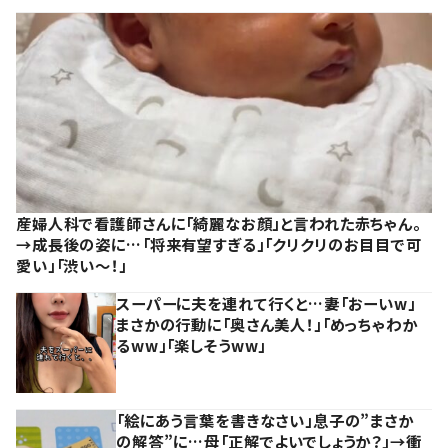
産婦人科で看護師さんに「綺麗なお顔」と言われた赤ちゃん。
→成長後の姿に…「将来有望すぎる」「クリクリのお目目で可
愛い」「渋い～！」
スーパーに夫を連れて行くと…妻「おーいw」
まさかの行動に「奥さん美人！」「めっちゃわか
るww」「楽しそうww」
「絵にあう言葉を書きなさい」息子の”まさか
の解答”に…母「正解でよいでしょうか？」→衝