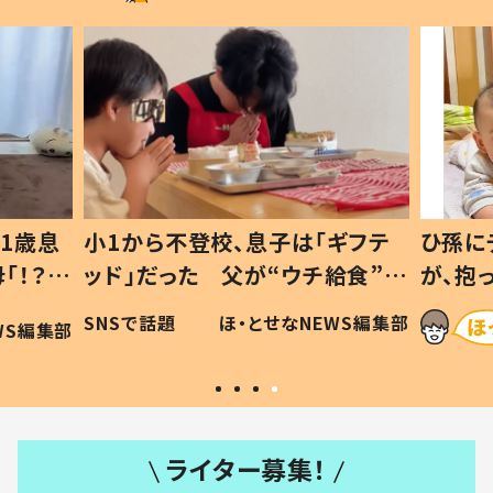
1歳息
小1から不登校、息子は「ギフテ
ひ孫に
「！？」
ッド」だった 父が“ウチ給食”を
が、抱
に「可愛
作り続ける理由とは #令和の親
「涙が
SNSで話題
ほ・とせなNEWS編集部
WS編集部
#令和の子
い」
ライター募集！